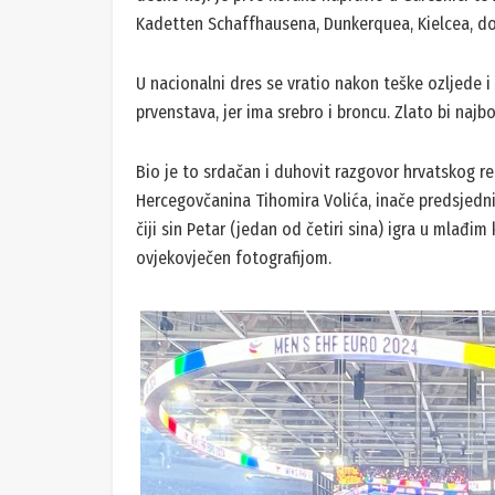
Kadetten Schaffhausena, Dunkerquea, Kielcea, dok
U nacionalni dres se vratio nakon teške ozljede i
prvenstava, jer ima srebro i broncu. Zlato bi najb
Bio je to srdačan i duhovit razgovor hrvatskog rep
Hercegovčanina Tihomira Volića, inače predsjednik
čiji sin Petar (jedan od četiri sina) igra u mlađim
ovjekovječen fotografijom.