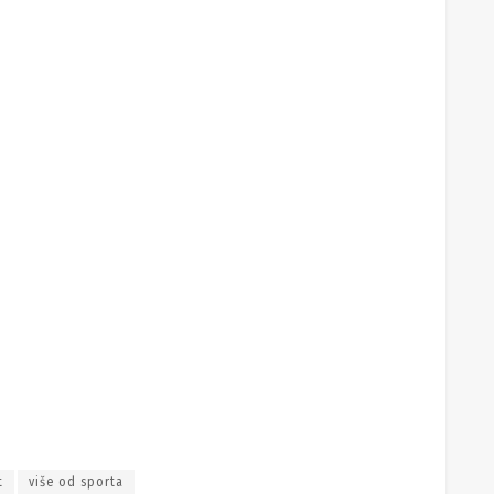
t
više od sporta
MOĆNA DESNA RUKA
U županiji imamo Herkula – Dean Lenče
osvojio jedan od najjačih svjetskih turnira!