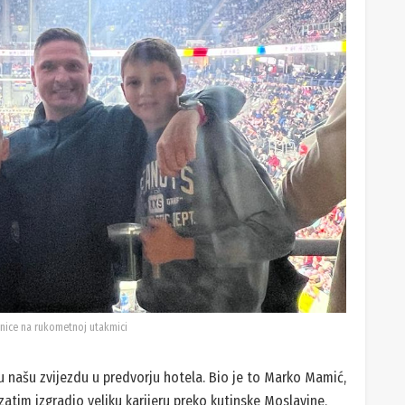
šnice na rukometnoj utakmici
nu našu zvijezdu u predvorju hotela. Bio je to Marko Mamić,
zatim izgradio veliku karijeru preko kutinske Moslavine,