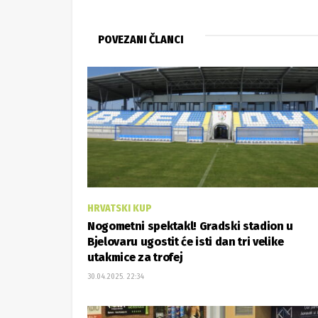
utakmice za trofej
30.04.2025. 22:34
1. HRL SJEVER
Rukometaši Bjelovara u drugom poluvreme
okrenuli Nexe i oprostili se od domaće
publike pobjedom
30.04.2025. 18:29