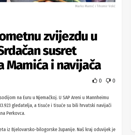
Marko Mamić i Tihomir Volić
kometnu zvijezdu u
 Srdačan susret
 Mamića i navijača
0
0
psodijom na Euru u Njemačkoj. U SAP Areni u Mannheimu
.923 gledatelja, a tisuće i tisuće su bili hrvatski navijači
ana Perkovca.
meta iz Bjelovarsko-bilogorske županije. Naš kraj oduvijek je