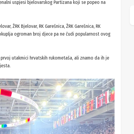
enalni uspjesi bjelovarskog Partizana koji se popeo na
elovar, ŽRK Bjelovar, RK Garešnica, ŽRK Garešnica, RK
i okuplja ogroman broj djece pa ne čudi popularnost ovog
 prvoj utakmici hrvatskih rukometaša, ali znamo da ih je
jesta.