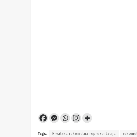
Tags:
Hrvatska rukometna reprezentacija
rukome
POVEZANI ČLANCI
HRVATSKI KUP
Nogometni spektakl! Gradski stadion u
Bjelovaru ugostit će isti dan tri velike