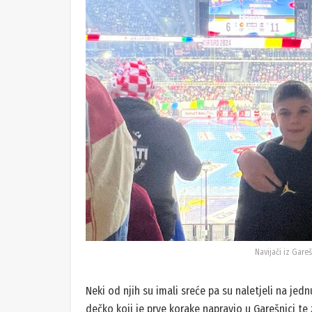
Navijači iz Gare
Neki od njih su imali sreće pa su naletjeli na jed
dečko koji je prve korake napravio u Garešnici te 