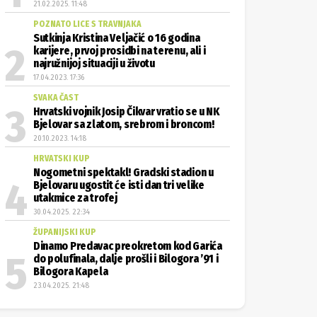
21.02.2025. 11:48
POZNATO LICE S TRAVNJAKA
Sutkinja Kristina Veljačić o 16 godina
karijere, prvoj prosidbi na terenu, ali i
najružnijoj situaciji u životu
17.04.2023. 17:36
SVAKA ČAST
Hrvatski vojnik Josip Čikvar vratio se u NK
Bjelovar sa zlatom, srebrom i broncom!
20.10.2023. 14:18
HRVATSKI KUP
Nogometni spektakl! Gradski stadion u
Bjelovaru ugostit će isti dan tri velike
utakmice za trofej
30.04.2025. 22:34
ŽUPANIJSKI KUP
Dinamo Predavac preokretom kod Garića
do polufinala, dalje prošli i Bilogora ’91 i
Bilogora Kapela
23.04.2025. 21:48