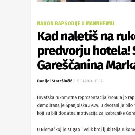
NAKON RAPSODIJE U MANNHEIMU
Kad naletiš na ru
predvorju hotela!
Gareščanina Marka
Danijel Starešinčić
13.01.2024. 13:02
Hrvatska rukometna reprezentacija krenula je ra
demolirana je Španjolska 39:29. U dvorani je bilo 13
koji su bili dodatna motivacija za izabranike Gor
U Njemačkoj je stigao i velik broj ljubitelja ruko