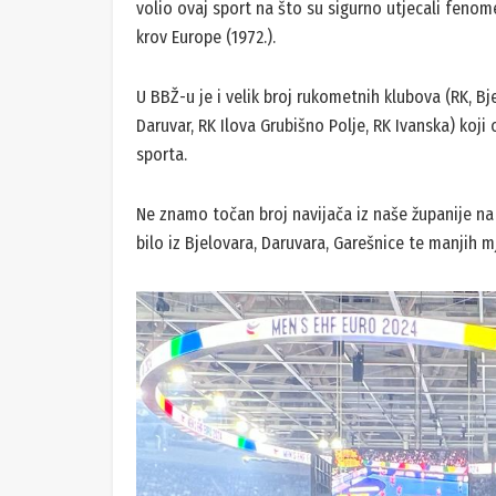
volio ovaj sport na što su sigurno utjecali fenom
krov Europe (1972.).
U BBŽ-u je i velik broj rukometnih klubova (RK, Bj
Daruvar, RK Ilova Grubišno Polje, RK Ivanska) koj
sporta.
Ne znamo točan broj navijača iz naše županije na
bilo iz Bjelovara, Daruvara, Garešnice te manjih m