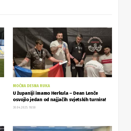
30.04.2025. 18:50
KUGLANJE
nu
Uskrsni turnir rekreativaca pripao Šumarima
30.04.2025. 12:18
UČITAJ VIŠE