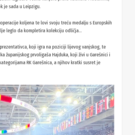
 je sada u Leipzigu.
 operacije koljena te lovi svoju treću medalju s Europskih
olje leglo da kompletira kolekciju odličja…
rezentativca, koji igra na poziciji lijevog vanjskog, te
a županijskog prvoligaša Hajduka, koji živi u Garešnici i
 kategorijama RK Garešnica, a njihov kratki susret je