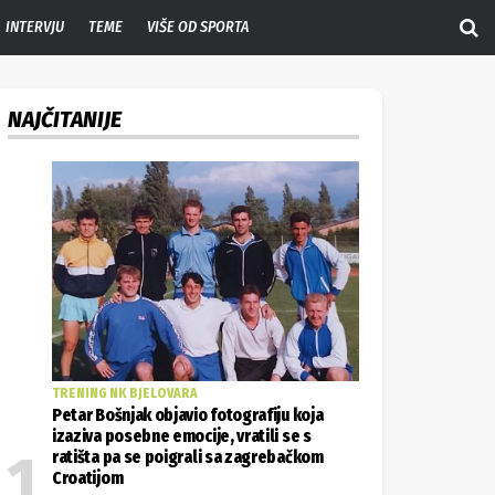
INTERVJU
TEME
VIŠE OD SPORTA
NAJČITANIJE
TRENING NK BJELOVARA
Petar Bošnjak objavio fotografiju koja
izaziva posebne emocije, vratili se s
ratišta pa se poigrali sa zagrebačkom
Croatijom