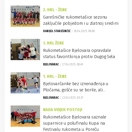
2. HRL - ŽENE
Garešničke rukometašice sezonu
zaključile pobjedom i u zlatnoj sredini
DANIJEL STAREŠINČIĆ
28.04.2025. 08:08
1. HRL ŽENE
Rukometašice Bjelovara opravdale
status favoritkinja protiv Dugog Sela
BJELOVARAC
27.04.2025. 08:49
1. HRL - ŽENE
Bjelovarčanke bez iznenađenja u
Pločama, gošće su se borile, ali…
BJELOVARAC
23.04.2025. 00:37
NADA UVIJEK POSTOJI
Rukometašice Bjelovara saznale
suparnice u polufinalu Kupa na
Festivalu rukometa u Poreču