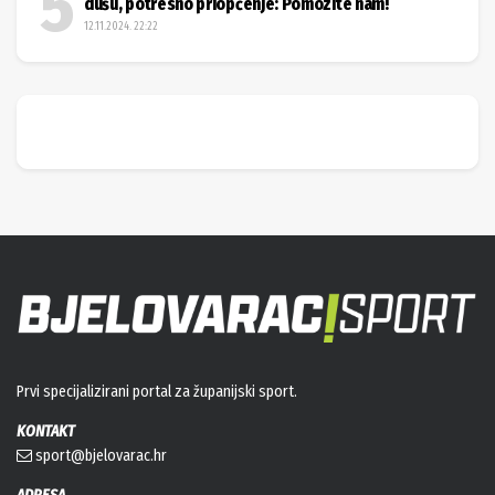
dušu, potresno priopćenje: Pomozite nam!
12.11.2024. 22:22
Prvi specijalizirani portal za županijski sport.
KONTAKT
sport@bjelovarac.hr