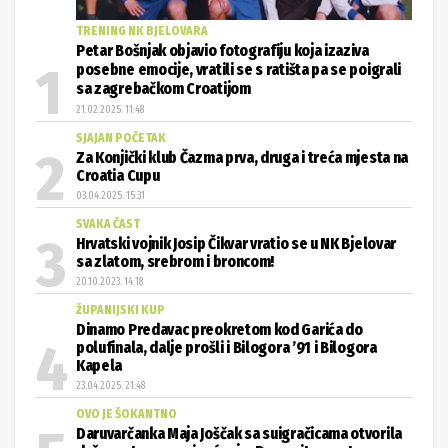
TRENING NK BJELOVARA
Petar Bošnjak objavio fotografiju koja izaziva
posebne emocije, vratili se s ratišta pa se poigrali
sa zagrebačkom Croatijom
21.02.2025. 11:48
SJAJAN POČETAK
Za Konjički klub Čazma prva, druga i treća mjesta na
Croatia Cupu
03.04.2025. 15:31
SVAKA ČAST
Hrvatski vojnik Josip Čikvar vratio se u NK Bjelovar
sa zlatom, srebrom i broncom!
20.10.2023. 14:18
ŽUPANIJSKI KUP
Dinamo Predavac preokretom kod Garića do
polufinala, dalje prošli i Bilogora ’91 i Bilogora
Kapela
23.04.2025. 21:48
OVO JE ŠOKANTNO
Daruvarčanka Maja Joščak sa suigračicama otvorila