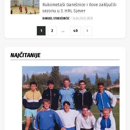
Rukometaši Garešnice i Ilove zaključili
sezonu u 3. HRL Sjever
DANIJEL STAREŠINČIĆ
14.04.2025. 08:35
1
2
…
40
NAJČITANIJE