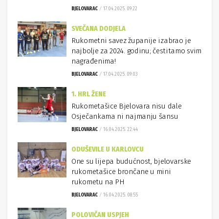
BJELOVARAC
17.04.2025. 09:22
SVEČANA DODJELA
Rukometni savez županije izabrao je
najbolje za 2024. godinu; čestitamo svim
nagrađenima!
BJELOVARAC
17.04.2025. 09:03
1. HRL ŽENE
Rukometašice Bjelovara nisu dale
Osječankama ni najmanju šansu
BJELOVARAC
16.04.2025. 22:44
ODUŠEVILE U KARLOVCU
One su lijepa budućnost, bjelovarske
rukometašice brončane u mini
rukometu na PH
BJELOVARAC
16.04.2025. 08:55
POLOVIČAN USPJEH