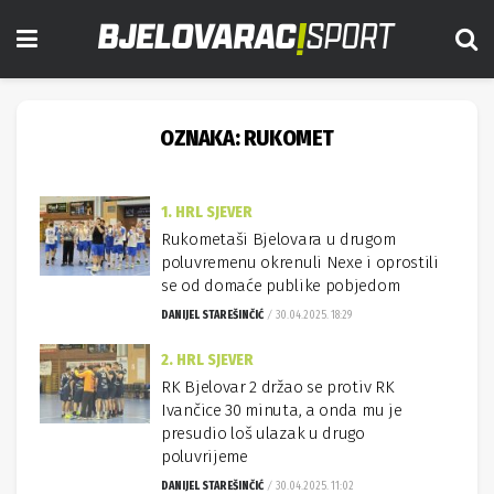
OZNAKA:
RUKOMET
1. HRL SJEVER
Rukometaši Bjelovara u drugom
poluvremenu okrenuli Nexe i oprostili
se od domaće publike pobjedom
DANIJEL STAREŠINČIĆ
30.04.2025. 18:29
2. HRL SJEVER
RK Bjelovar 2 držao se protiv RK
Ivančice 30 minuta, a onda mu je
presudio loš ulazak u drugo
poluvrijeme
DANIJEL STAREŠINČIĆ
30.04.2025. 11:02