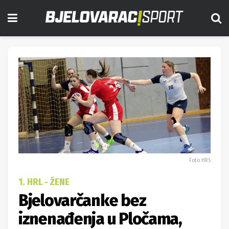
Foto HRS
1. HRL - ŽENE
Bjelovarčanke bez
iznenađenja u Pločama,