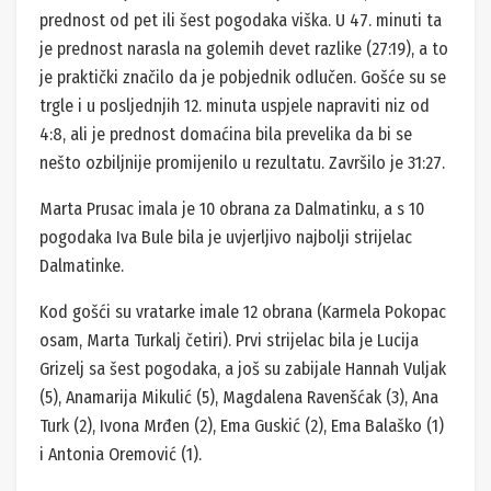
prednost od pet ili šest pogodaka viška. U 47. minuti ta
je prednost narasla na golemih devet razlike (27:19), a to
je praktički značilo da je pobjednik odlučen. Gošće su se
trgle i u posljednjih 12. minuta uspjele napraviti niz od
4:8, ali je prednost domaćina bila prevelika da bi se
nešto ozbiljnije promijenilo u rezultatu. Završilo je 31:27.
Marta Prusac imala je 10 obrana za Dalmatinku, a s 10
pogodaka Iva Bule bila je uvjerljivo najbolji strijelac
Dalmatinke.
Kod gošći su vratarke imale 12 obrana (Karmela Pokopac
osam, Marta Turkalj četiri). Prvi strijelac bila je Lucija
Grizelj sa šest pogodaka, a još su zabijale Hannah Vuljak
(5), Anamarija Mikulić (5), Magdalena Ravenšćak (3), Ana
Turk (2), Ivona Mrđen (2), Ema Guskić (2), Ema Balaško (1)
i Antonia Oremović (1).