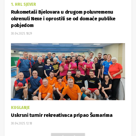
1. HRL SJEVER
Rukometaši Bjelovara u drugom poluvremenu
okrenuli Nexe i oprostili se od domaće publike
pobjedom
30.04.2025. 18:29
KUGLANJE
Uskrsni turnir rekreativaca pripao Šumarima
30.04.2025. 12:18