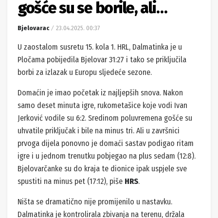
gošće su se borile, ali…
Bjelovarac
23.04.2025. 00:37
U zaostalom susretu 15. kola 1. HRL, Dalmatinka je u
Pločama pobijedila Bjelovar 31:27 i tako se priključila
borbi za izlazak u Europu sljedeće sezone.
Domaćin je imao početak iz najljepših snova. Nakon
samo deset minuta igre, rukometašice koje vodi Ivan
Jerković vodile su 6:2. Sredinom poluvremena gošće su
uhvatile priključak i bile na minus tri. Ali u završnici
prvoga dijela ponovno je domaći sastav podigao ritam
igre i u jednom trenutku pobjegao na plus sedam (12:8).
Bjelovarčanke su do kraja te dionice ipak uspjele sve
spustiti na minus pet (17:12), piše
HRS
.
Ništa se dramatično nije promijenilo u nastavku.
Dalmatinka je kontrolirala zbivanja na terenu, držala