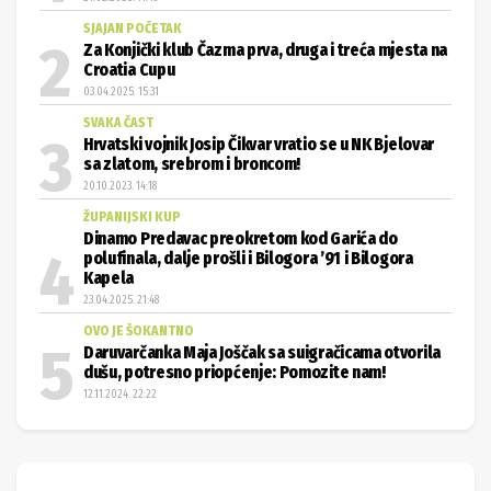
SJAJAN POČETAK
Za Konjički klub Čazma prva, druga i treća mjesta na
Croatia Cupu
03.04.2025. 15:31
SVAKA ČAST
Hrvatski vojnik Josip Čikvar vratio se u NK Bjelovar
sa zlatom, srebrom i broncom!
20.10.2023. 14:18
ŽUPANIJSKI KUP
Dinamo Predavac preokretom kod Garića do
polufinala, dalje prošli i Bilogora ’91 i Bilogora
Kapela
23.04.2025. 21:48
OVO JE ŠOKANTNO
Daruvarčanka Maja Joščak sa suigračicama otvorila
dušu, potresno priopćenje: Pomozite nam!
12.11.2024. 22:22