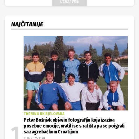
UČITAJ VIŠE
NAJČITANIJE
TRENING NK BJELOVARA
Petar Bošnjak objavio fotografiju koja izaziva
posebne emocije, vratili se s ratišta pa se poigrali
sa zagrebačkom Croatijom
21.02.2025. 11:48