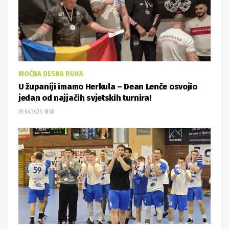
MOĆNA DESNA RUKA
U županiji imamo Herkula – Dean Lenče osvojio
jedan od najjačih svjetskih turnira!
30.04.2025. 18:50