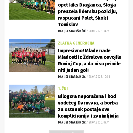
opet kiks Draganca, Sloga
preuzela lidersku poziciju,
raspucani Polet, Skok i
Tomislav
DANIJEL STAREŠINČIĆ
28.04.2025. 18:27
ZLATNA GENERACIJA
Impresivno! Mlade nade
Mladosti iz Ždralova osvojile
Rovinj Cup, a da nisu primile
niti jedan gol!
DANIJEL STAREŠINČIĆ
28.04.2025. 10:01
1. ŽNL
Bilogora neporažena i kod
vodećeg Daruvara, a borba
za ostanak postaje sve
kompliciranija i zanimljivija
DANIJEL STAREŠINČIĆ
28.04.2025. 09:41