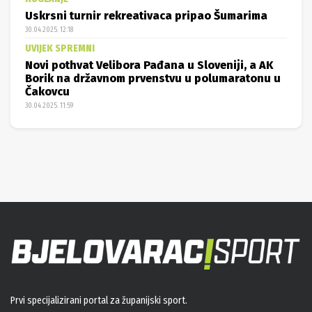
Uskrsni turnir rekreativaca pripao Šumarima
30.04.2025. 12:18
UVIJEK SPREMNI
Novi pothvat Velibora Pađana u Sloveniji, a AK
Borik na državnom prvenstvu u polumaratonu u
Čakovcu
30.04.2025. 11:59
Prvi specijalizirani portal za županijski sport.