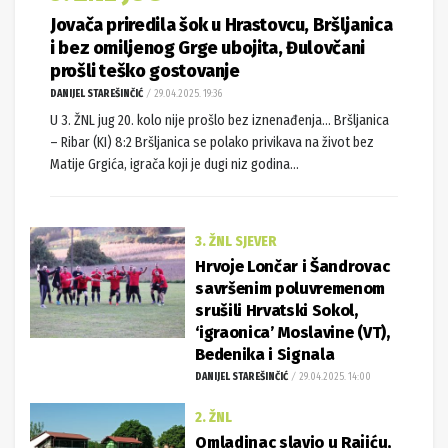
Jovača priredila šok u Hrastovcu, Bršljanica
i bez omiljenog Grge ubojita, Đulovčani
prošli teško gostovanje
DANIJEL STAREŠINČIĆ
29.04.2025. 19:36
U 3. ŽNL jug 20. kolo nije prošlo bez iznenađenja… Bršljanica
– Ribar (KI) 8:2 Bršljanica se polako privikava na život bez
Matije Grgića, igrača koji je dugi niz godina...
3. ŽNL SJEVER
Hrvoje Lončar i Šandrovac
savršenim poluvremenom
srušili Hrvatski Sokol,
‘igraonica’ Moslavine (VT),
Bedenika i Signala
DANIJEL STAREŠINČIĆ
29.04.2025. 14:00
2. ŽNL
Omladinac slavio u Rajiću,