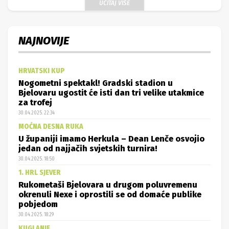
UČITAJ VIŠE
NAJNOVIJE
HRVATSKI KUP
Nogometni spektakl! Gradski stadion u
Bjelovaru ugostit će isti dan tri velike utakmice
za trofej
30.04.2025. 22:34
MOĆNA DESNA RUKA
U županiji imamo Herkula – Dean Lenče osvojio
jedan od najjačih svjetskih turnira!
30.04.2025. 18:50
1. HRL SJEVER
Rukometaši Bjelovara u drugom poluvremenu
okrenuli Nexe i oprostili se od domaće publike
pobjedom
30.04.2025. 18:29
KUGLANJE