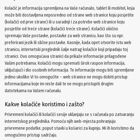
Kolačić je informacija spremljena na Vaše računalo, tablet ili mobitel, koja
može biti dostavljena neposredno od strane web stranice koju posjetite
(kolačići od prve strane) ili u suradnji i za potrebe web stranice koju
posjetite od treće strane (kolačići treće strane). Kolačići obično
spremaju Vaše postavke, postavke za web stranicu, kao što su npr.
preferirani jezik ili slične postavke. Kasnije, kada opet otvorite istu web
stranicu, internetski preglednik šalje natrag kolačiće koji pripadaju toj
stranici. Ovo omogućava stranici da prikaže informacije prilagođene
Vašim potrebama. Kolačići mogu spremati širok raspon informacija,
uključujući i dio osobnih informacija. Te informacije mogu biti spremljene
jedino ukoliko Vi to omogućite – web stranice ne mogu dobiti pristup
informacijama koje im niste dali te ne mogu pristupiti drugim
datotekama na Vašem računalu.
Kakve kolačiće koristimo i zašto?
Privremeni kolačići ili kolačići sesije uklanjaju se s računala po zatvaranju
internetskog preglednika. Pomoću njih web-mjesta pohranjuju
privremene podatke, poput stavki u košarici za kupnju. Mi ih koristimo da
omogućimo pristup sadržaju.