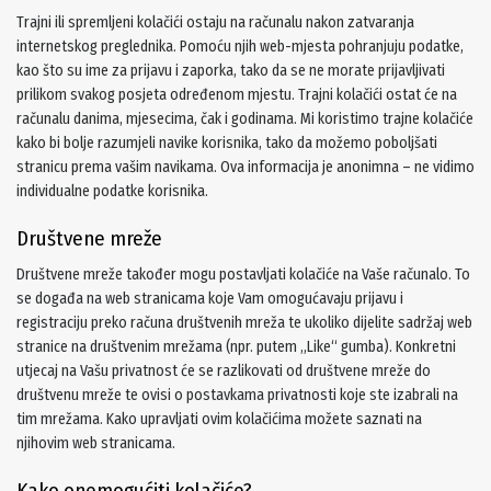
Trajni ili spremljeni kolačići ostaju na računalu nakon zatvaranja
internetskog preglednika. Pomoću njih web-mjesta pohranjuju podatke,
kao što su ime za prijavu i zaporka, tako da se ne morate prijavljivati
prilikom svakog posjeta određenom mjestu. Trajni kolačići ostat će na
računalu danima, mjesecima, čak i godinama. Mi koristimo trajne kolačiće
kako bi bolje razumjeli navike korisnika, tako da možemo poboljšati
stranicu prema vašim navikama. Ova informacija je anonimna – ne vidimo
individualne podatke korisnika.
Društvene mreže
Društvene mreže također mogu postavljati kolačiće na Vaše računalo. To
se događa na web stranicama koje Vam omogućavaju prijavu i
registraciju preko računa društvenih mreža te ukoliko dijelite sadržaj web
stranice na društvenim mrežama (npr. putem „Like“ gumba). Konkretni
utjecaj na Vašu privatnost će se razlikovati od društvene mreže do
društvenu mreže te ovisi o postavkama privatnosti koje ste izabrali na
tim mrežama. Kako upravljati ovim kolačićima možete saznati na
njihovim web stranicama.
Kako onemogućiti kolačiće?