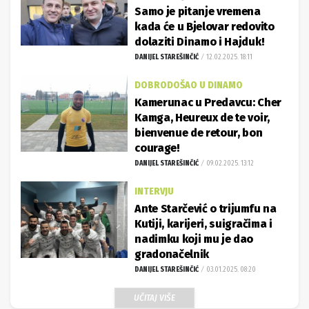
Samo je pitanje vremena
kada će u Bjelovar redovito
dolaziti Dinamo i Hajduk!
DANIJEL STAREŠINČIĆ
12.02.2025. 18:11
DOBRODOŠAO U DINAMO
Kamerunac u Predavcu: Cher
Kamga, Heureux de te voir,
bienvenue de retour, bon
courage!
DANIJEL STAREŠINČIĆ
09.02.2025. 13:12
INTERVJU
Ante Starčević o trijumfu na
Kutiji, karijeri, suigračima i
nadimku koji mu je dao
gradonačelnik
DANIJEL STAREŠINČIĆ
03.01.2025. 08:20
UČITAJ VIŠE