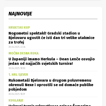
NAJNOVIJE
HRVATSKI KUP
Nogometni spektakl! Gradski stadion u
Bjelovaru ugostit će isti dan tri velike utakmice
za trofej
30.04.2025. 22:34
MOĆNA DESNA RUKA
U županiji imamo Herkula – Dean Lenče osvojio
jedan od najjačih svjetskih turnira!
30.04.2025. 18:50
1. HRL SJEVER
Rukometaši Bjelovara u drugom poluvremenu
okrenuli Nexe i oprostili se od domaće publike
pobjedom
30.04.2025. 18:29
KUGLANJE