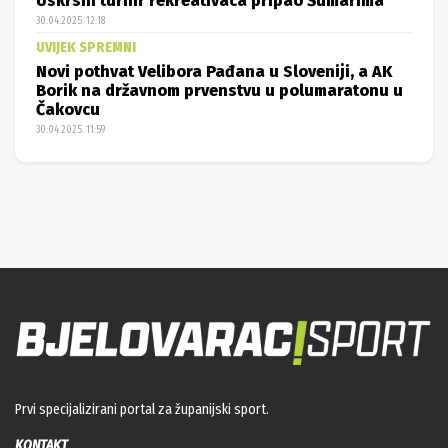
Uskrsni turnir rekreativaca pripao Šumarima
30.04.2025. 12:18
UVIJEK SPREMNI
Novi pothvat Velibora Pađana u Sloveniji, a AK
Borik na državnom prvenstvu u polumaratonu u
Čakovcu
30.04.2025. 11:59
Prvi specijalizirani portal za županijski sport.
KONTAKT