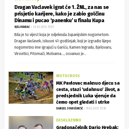
Dragan Vaclavek igrat će 1. ŽNL, za nas se
prisjetio karijere, kako je zabio golčinu
Dinamu i pucao ‘panenku’ u finalu Kupa
BJELOVARAC
20.02.2025. 15:07
Bila je to vijest koja je odjeknula županijskim nogometom.
Dragan Vaclavek, iskusni 41-godišnjak, koji je izgradio lijepo
nogometno ime igrajući u Gariću, Kamen Ingradu, Bjelovaru,
Virovitici, Pitomači, Molvama..., osvanuo je...
MOTOCROSS
MK Pavlovac maknuo djecu sa
cesta, stazi ‘udahnuo’ život, a
predsjednik Luka vjeruje da
ćemo opet gledati i utrke
DANIJEL STAREŠINČIĆ
19.02.2025. 10:18
EKSKLUZIVNO
Gradonačelnik Dario Hrebak: