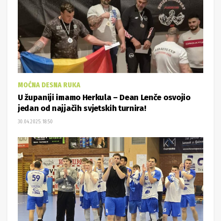
MOĆNA DESNA RUKA
U županiji imamo Herkula – Dean Lenče osvojio
jedan od najjačih svjetskih turnira!
30.04.2025. 18:50