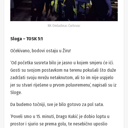
NK Omladinac Ćurlovac
Sloga – TOSK 5:1
Očekivano, bodovi ostaju u Žiru!
‘Od početka susreta bilo je jasno u kojem smjeru će ići.
Gosti su svojom postavkom na terenu pokušali što duže
zadržati svoju mrežu netaknutom, ali to im nije uspjelo
jer su stvari riješene u prvom poluvremenu’, napisali su iz
Sloge.
Da budemo točniji, sve je bilo gotovo za pol sata.
‘Poveli smo u 15. minuti, Drago Kukić je dobio loptu u
prostor i sjurio se prema golu, te nesebično uposlio