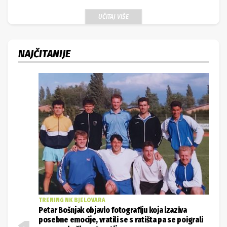
UČITAJ VIŠE
NAJČITANIJE
TRENING NK BJELOVARA
Petar Bošnjak objavio fotografiju koja izaziva
posebne emocije, vratili se s ratišta pa se poigrali