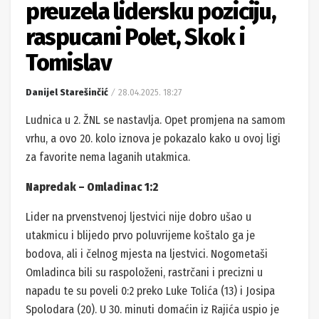
preuzela lidersku poziciju,
raspucani Polet, Skok i
Tomislav
Danijel Starešinčić
28.04.2025. 18:27
Ludnica u 2. ŽNL se nastavlja. Opet promjena na samom
vrhu, a ovo 20. kolo iznova je pokazalo kako u ovoj ligi
za favorite nema laganih utakmica.
Napredak – Omladinac 1:2
Lider na prvenstvenoj ljestvici nije dobro ušao u
utakmicu i blijedo prvo poluvrijeme koštalo ga je
bodova, ali i čelnog mjesta na ljestvici. Nogometaši
Omladinca bili su raspoloženi, rastrčani i precizni u
napadu te su poveli 0:2 preko Luke Tolića (13) i Josipa
Spolodara (20). U 30. minuti domaćin iz Rajića uspio je