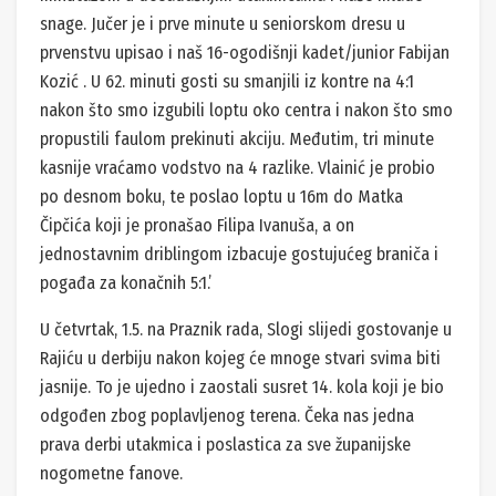
snage. Jučer je i prve minute u seniorskom dresu u
prvenstvu upisao i naš 16-ogodišnji kadet/junior Fabijan
Kozić . U 62. minuti gosti su smanjili iz kontre na 4:1
nakon što smo izgubili loptu oko centra i nakon što smo
propustili faulom prekinuti akciju. Međutim, tri minute
kasnije vraćamo vodstvo na 4 razlike. Vlainić je probio
po desnom boku, te poslao loptu u 16m do Matka
Čipčića koji je pronašao Filipa Ivanuša, a on
jednostavnim driblingom izbacuje gostujućeg braniča i
pogađa za konačnih 5:1.’
U četvrtak, 1.5. na Praznik rada, Slogi slijedi gostovanje u
Rajiću u derbiju nakon kojeg će mnoge stvari svima biti
jasnije. To je ujedno i zaostali susret 14. kola koji je bio
odgođen zbog poplavljenog terena. Čeka nas jedna
prava derbi utakmica i poslastica za sve županijske
nogometne fanove.