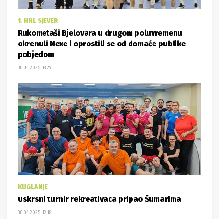
1. HRL SJEVER
Rukometaši Bjelovara u drugom poluvremenu
okrenuli Nexe i oprostili se od domaće publike
pobjedom
30.04.2025. 18:29
KUGLANJE
Uskrsni turnir rekreativaca pripao Šumarima
30.04.2025. 12:18