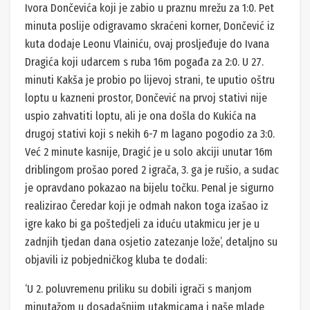
Ivora Dončevića koji je zabio u praznu mrežu za 1:0. Pet
minuta poslije odigravamo skraćeni korner, Dončević iz
kuta dodaje Leonu Vlainiću, ovaj prosljeđuje do Ivana
Dragića koji udarcem s ruba 16m pogađa za 2:0. U 27.
minuti Kakša je probio po lijevoj strani, te uputio oštru
loptu u kazneni prostor, Dončević na prvoj stativi nije
uspio zahvatiti loptu, ali je ona došla do Kukića na
drugoj stativi koji s nekih 6-7 m lagano pogodio za 3:0.
Već 2 minute kasnije, Dragić je u solo akciji unutar 16m
driblingom prošao pored 2 igrača, 3. ga je rušio, a sudac
je opravdano pokazao na bijelu točku. Penal je sigurno
realizirao Čeredar koji je odmah nakon toga izašao iz
igre kako bi ga poštedjeli za iduću utakmicu jer je u
zadnjih tjedan dana osjetio zatezanje lože’, detaljno su
objavili iz pobjedničkog kluba te dodali:
‘U 2. poluvremenu priliku su dobili igrači s manjom
minutažom u dosadašnjim utakmicama i naše mlade