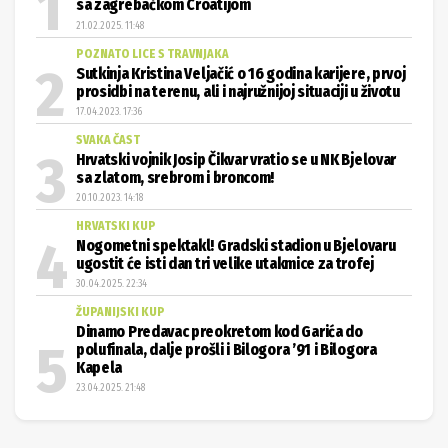
sa zagrebačkom Croatijom
21.02.2025. 11:48
POZNATO LICE S TRAVNJAKA
Sutkinja Kristina Veljačić o 16 godina karijere, prvoj
prosidbi na terenu, ali i najružnijoj situaciji u životu
17.04.2023. 17:36
SVAKA ČAST
Hrvatski vojnik Josip Čikvar vratio se u NK Bjelovar
sa zlatom, srebrom i broncom!
20.10.2023. 14:18
HRVATSKI KUP
Nogometni spektakl! Gradski stadion u Bjelovaru
ugostit će isti dan tri velike utakmice za trofej
30.04.2025. 22:34
ŽUPANIJSKI KUP
Dinamo Predavac preokretom kod Garića do
polufinala, dalje prošli i Bilogora ’91 i Bilogora
Kapela
23.04.2025. 21:48