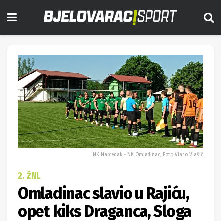
NK Napredak - NK Omladinac, Foto Vlado Vlašić
2. ŽNL
Omladinac slavio u Rajiću,
opet kiks Draganca, Sloga