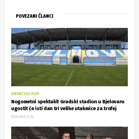
POVEZANI ČLANCI
HRVATSKI KUP
Nogometni spektakl! Gradski stadion u Bjelovaru
ugostit će isti dan tri velike utakmice za trofej
30.04.2025. 22:34