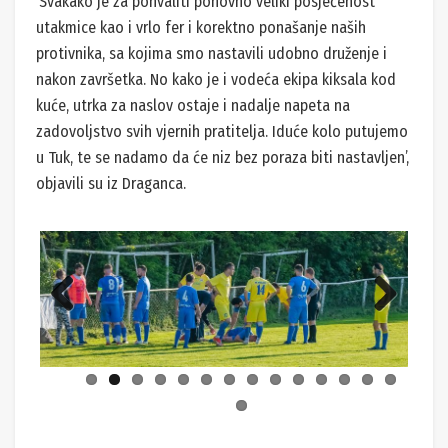
‘Svakako je za pohvaliti ponovno veliki posjećenost
utakmice kao i vrlo fer i korektno ponašanje naših
protivnika, sa kojima smo nastavili udobno druženje i
nakon završetka. No kako je i vodeća ekipa kiksala kod
kuće, utrka za naslov ostaje i nadalje napeta na
zadovoljstvo svih vjernih pratitelja. Iduće kolo putujemo
u Tuk, te se nadamo da će niz bez poraza biti nastavljen’,
objavili su iz Draganca.
Previ
Next
ous