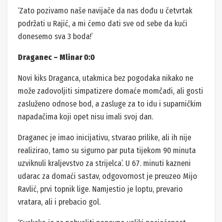
‘Zato pozivamo naše navijače da nas dođu u četvrtak
podržati u Rajić, a mi ćemo dati sve od sebe da kući
donesemo sva 3 boda!’
Draganec – Mlinar 0:0
Novi kiks Draganca, utakmica bez pogodaka nikako ne
može zadovoljiti simpatizere domaće momčadi, ali gosti
zasluženo odnose bod, a zasluge za to idu i suparničkim
napadačima koji opet nisu imali svoj dan.
Draganec je imao inicijativu, stvarao prilike, ali ih nije
realizirao, tamo su sigurno par puta tijekom 90 minuta
uzviknuli kraljevstvo za strijelca’. U 67. minuti kazneni
udarac za domaći sastav, odgovornost je preuzeo Mijo
Ravlić, prvi topnik lige. Namjestio je loptu, prevario
vratara, ali i prebacio gol.