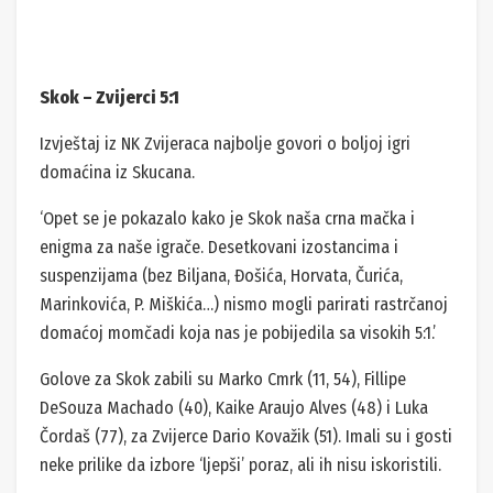
Skok – Zvijerci 5:1
Izvještaj iz NK Zvijeraca najbolje govori o boljoj igri
domaćina iz Skucana.
‘Opet se je pokazalo kako je Skok naša crna mačka i
enigma za naše igrače. Desetkovani izostancima i
suspenzijama (bez Biljana, Đošića, Horvata, Čurića,
Marinkovića, P. Miškića…) nismo mogli parirati rastrčanoj
domaćoj momčadi koja nas je pobijedila sa visokih 5:1.’
Golove za Skok zabili su Marko Cmrk (11, 54), Fillipe
DeSouza Machado (40), Kaike Araujo Alves (48) i Luka
Čordaš (77), za Zvijerce Dario Kovažik (51). Imali su i gosti
neke prilike da izbore ‘ljepši’ poraz, ali ih nisu iskoristili.