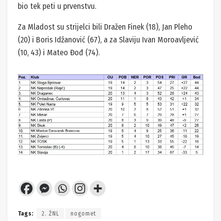
bio tek peti u prvenstvu.
Za Mladost su strijelci bili Dražen Finek (18), Jan Pleho
(20) i Boris Idžanović (67), a za Slaviju Ivan Moroavljević
(10, 43) i Mateo Đođ (74).
Tags:
2. ŽNL
nogomet