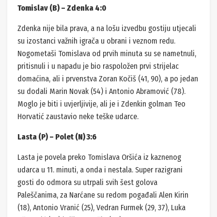
Tomislav (B) – Zdenka 4:0
Zdenka nije bila prava, a na lošu izvedbu gostiju utjecali
su izostanci važnih igrača u obrani i veznom redu.
Nogometaši Tomislava od prvih minuta su se nametnuli,
pritisnuli i u napadu je bio raspoložen prvi strijelac
domaćina, ali i prvenstva Zoran Kočiš (41, 90), a po jedan
su dodali Marin Novak (54) i Antonio Abramović (78).
Moglo je biti i uvjerljivije, ali je i Zdenkin golman Teo
Horvatić zaustavio neke teške udarce.
Lasta (P) – Polet (N) 3:6
Lasta je povela preko Tomislava Oršića iz kaznenog
udarca u 11. minuti, a onda i nestala. Super razigrani
gosti do odmora su utrpali svih šest golova
Paleščanima, za Narćane su redom pogađali Alen Kirin
(18), Antonio Vranić (25), Vedran Furmek (29, 37), Luka