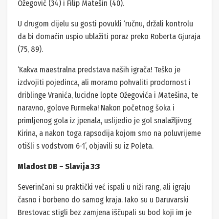
Ožegović (34) i Filip Matešin (40).
U drugom dijelu su gosti povukli ‘ručnu, držali kontrolu
da bi domaćin uspio ublažiti poraz preko Roberta Gjuraja
(75, 89).
‘Kakva maestralna predstava naših igrača! Teško je
izdvojiti pojedinca, ali moramo pohvaliti prodornost i
driblinge Vranića, lucidne lopte Ožegovića i Matešina, te
naravno, golove Furmeka! Nakon početnog šoka i
primljenog gola iz jpenala, uslijedio je gol snalažljivog
Kirina, a nakon toga rapsodija kojom smo na poluvrijeme
otišli s vodstvom 6-1’, objavili su iz Poleta.
Mladost DB – Slavija 3:3
Severinčani su praktički već ispali u niži rang, ali igraju
časno i borbeno do samog kraja. Iako su u Daruvarski
Brestovac stigli bez zamjena iščupali su bod koji im je