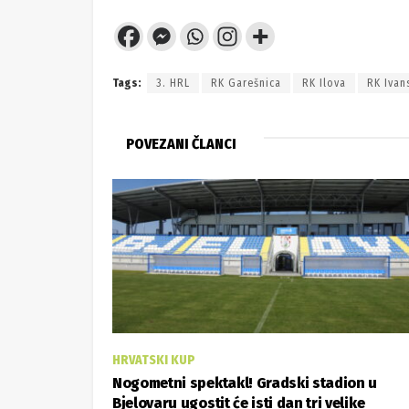
Tags:
3. HRL
RK Garešnica
RK Ilova
RK Ivan
POVEZANI ČLANCI
HRVATSKI KUP
Nogometni spektakl! Gradski stadion u
Bjelovaru ugostit će isti dan tri velike