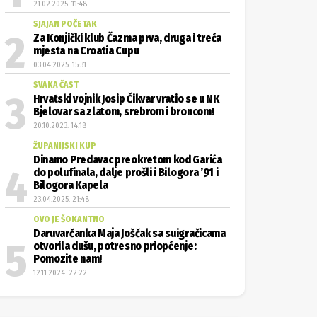
21.02.2025. 11:48
SJAJAN POČETAK
Za Konjički klub Čazma prva, druga i treća
mjesta na Croatia Cupu
03.04.2025. 15:31
SVAKA ČAST
Hrvatski vojnik Josip Čikvar vratio se u NK
Bjelovar sa zlatom, srebrom i broncom!
20.10.2023. 14:18
ŽUPANIJSKI KUP
Dinamo Predavac preokretom kod Garića
do polufinala, dalje prošli i Bilogora ’91 i
Bilogora Kapela
23.04.2025. 21:48
OVO JE ŠOKANTNO
Daruvarčanka Maja Joščak sa suigračicama
otvorila dušu, potresno priopćenje:
Pomozite nam!
12.11.2024. 22:22