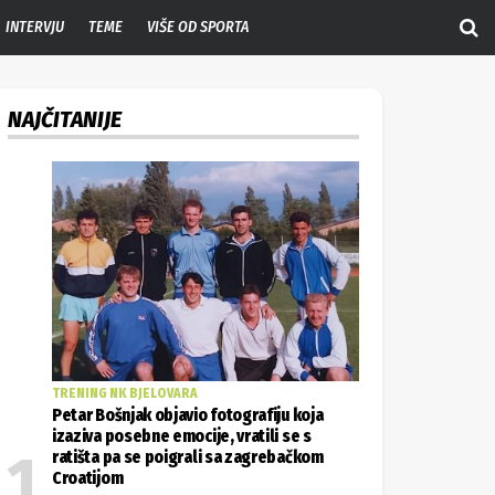
INTERVJU
TEME
VIŠE OD SPORTA
NAJČITANIJE
TRENING NK BJELOVARA
Petar Bošnjak objavio fotografiju koja
izaziva posebne emocije, vratili se s
ratišta pa se poigrali sa zagrebačkom
Croatijom