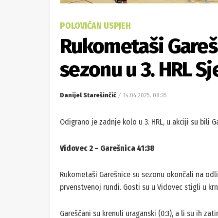
POLOVIČAN USPJEH
Rukometaši Garešni
sezonu u 3. HRL Sj
Danijel Starešinčić
14.04.2025. 08:35
Odigrano je zadnje kolo u 3. HRL, u akciji su bili 
Vidovec 2 – Garešnica 41:38
Rukometaši Garešnice su sezonu okončali na odl
prvenstvenoj rundi. Gosti su u Vidovec stigli u kr
Gareščani su krenuli uraganski (0:3), a li su ih za