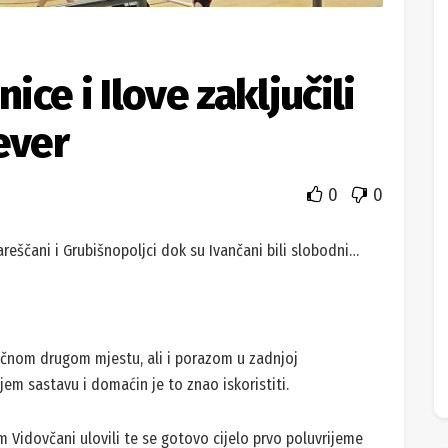
ce i Ilove zaključili
ever
0
0
Gareščani i Grubišnopoljci dok su Ivančani bili slobodni…
ičnom drugom mjestu, ali i porazom u zadnjoj
njem sastavu i domaćin je to znao iskoristiti.
tim Vidovčani ulovili te se gotovo cijelo prvo poluvrijeme