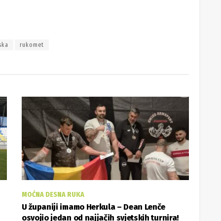
ska
rukomet
MOĆNA DESNA RUKA
U županiji imamo Herkula – Dean Lenče
osvojio jedan od najjačih svjetskih turnira!