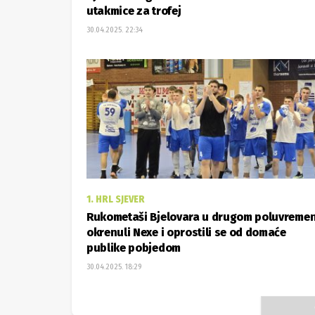
utakmice za trofej
30.04.2025. 22:34
1. HRL SJEVER
Rukometaši Bjelovara u drugom poluvreme
okrenuli Nexe i oprostili se od domaće
publike pobjedom
30.04.2025. 18:29