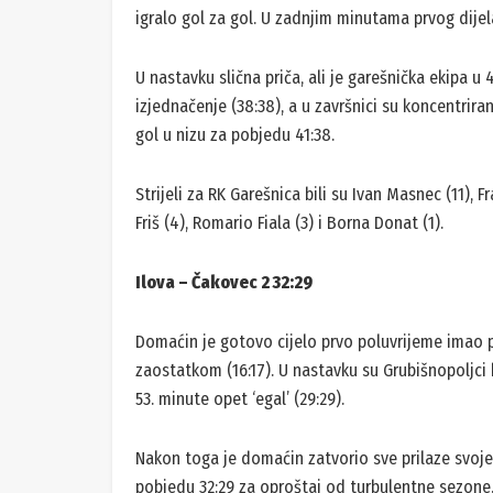
igralo gol za gol. U zadnjim minutama prvog dije
U nastavku slična priča, ali je garešnička ekipa u 
izjednačenje (38:38), a u završnici su koncentriran
gol u nizu za pobjedu 41:38.
Strijeli za RK Garešnica bili su Ivan Masnec (11), F
Friš (4), Romario Fiala (3) i Borna Donat (1).
Ilova – Čakovec 2 32:29
Domaćin je gotovo cijelo prvo poluvrijeme imao p
zaostatkom (16:17). U nastavku su Grubišnopoljci 
53. minute opet ‘egal’ (29:29).
Nakon toga je domaćin zatvorio sve prilaze svojem 
pobjedu 32:29 za oproštaj od turbulentne sezone