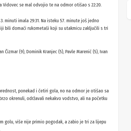
la Vidovec se mal odvojio te na odmor otišao s 22:20.
43. minuti imala 29:31. Na isteku 57. minute još jedno
iji bili domaći rukometaši koji su utakmicu zaključili s tri
ran Čizmar (9), Dominik Kranjec (5), Pavle Marenić (5), Ivan
rednost, ponekad i četiri gola, no na odmor je otišao sa
brzo okrenuli, održavali nekakvo vodstvo, ali na početku
golu, više nije primio pogodak, a zabio je tri za lijepu
.