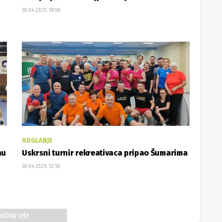
30.04.2025. 18:50
KUGLANJE
nu
Uskrsni turnir rekreativaca pripao Šumarima
30.04.2025. 12:18
UČITAJ VIŠE