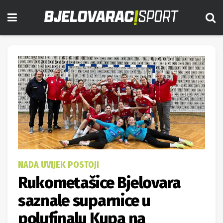
NADA UVIJEK POSTOJI
Rukometašice Bjelovara
saznale suparnice u
polufinalu Kupa na