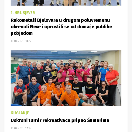
1. HRL SJEVER
Rukometaši Bjelovara u drugom poluvremenu
okrenuli Nexe i oprostili se od domaće publike
pobjedom
30.04.2025. 18:29
KUGLANJE
Uskrsni turnir rekreativaca pripao Šumarima
30.04.2025. 12:18