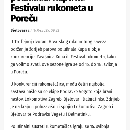
Festivalu rukometa u
Poreču
Bjelovarac
17.04.2025. 09:22
U Trofejnoj dvorani Hrvatskog rukometnog saveza
održan je ždrijeb parova polufinala Kupa u obje
konkurencije. Završnica Kupa ili Festival rukometa, kako
ga volimo zvati, ove sezone igra se od 15. do 18. svibnja
u Poreču.
U konkurenciji rukometašica, među četiri najbolja
sastava našle su se ekipe Podravke Vegete koja brani
naslov, Lokomotiva Zagreb, Bjelovar i Dalmatinka. Ždrijeb
je na kraju u poluzavršnici spojio Lokomotivu Zagreb i
Bjelovar te Podravku Vegetu i Dalmatinku.
Polufinalni susreti rukometašica igraju se 15. svibnja.