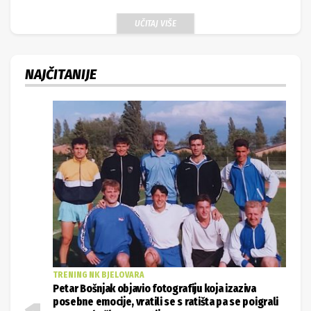
UČITAJ VIŠE
NAJČITANIJE
TRENING NK BJELOVARA
Petar Bošnjak objavio fotografiju koja izaziva
posebne emocije, vratili se s ratišta pa se poigrali