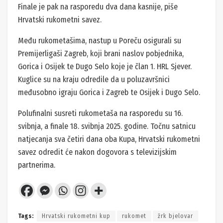
Finale je pak na rasporedu dva dana kasnije, piše
Hrvatski rukometni savez.
Među rukometašima, nastup u Poreču osigurali su
Premijerligaši Zagreb, koji brani naslov pobjednika,
Gorica i Osijek te Dugo Selo koje je član 1. HRL Sjever.
Kuglice su na kraju odredile da u poluzavršnici
međusobno igraju Gorica i Zagreb te Osijek i Dugo Selo.
Polufinalni susreti rukometaša na rasporedu su 16.
svibnja, a finale 18. svibnja 2025. godine. Točnu satnicu
natjecanja sva četiri dana oba Kupa, Hrvatski rukometni
savez odredit će nakon dogovora s televizijskim
partnerima.
Tags:
Hrvatski rukometni kup
rukomet
žrk bjelovar