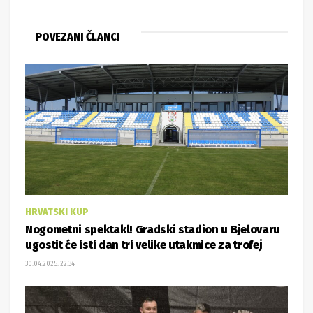
POVEZANI ČLANCI
HRVATSKI KUP
Nogometni spektakl! Gradski stadion u Bjelovaru
ugostit će isti dan tri velike utakmice za trofej
30.04.2025. 22:34