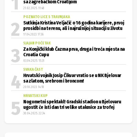
sa zagrebačkom Croatijom
21.02.2025. 11:48
POZNATO LICE S TRAVNJAKA
Sutkinja Kristina Veljačić o 16 godina karijere, prvoj
prosidbi na terenu, ali i najružnijoj situaciji u životu
17.04.2023. 17:36
SJAJAN POČETAK
Za Konjički klub Čazma prva, druga i treća mjesta na
Croatia Cupu
03.04.2025. 15:31
SVAKA ČAST
Hrvatski vojnik Josip Čikvar vratio se u NK Bjelovar
sa zlatom, srebrom i broncom!
20.10.2023. 14:18
HRVATSKI KUP
Nogometni spektakl! Gradski stadion u Bjelovaru
ugostit će isti dan tri velike utakmice za trofej
30.04.2025. 22:34