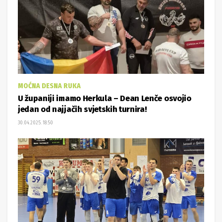
MOĆNA DESNA RUKA
U županiji imamo Herkula – Dean Lenče osvojio
jedan od najjačih svjetskih turnira!
30.04.2025. 18:50