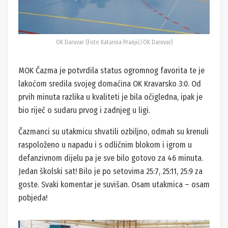
OK Daruvar (Foto Katarina Pranjić/OK Daruvar)
MOK Čazma je potvrdila status ogromnog favorita te je
lakoćom sredila svojeg domaćina OK Kravarsko 3:0. Od
prvih minuta razlika u kvaliteti je bila očigledna, ipak je
bio riječ o sudaru prvog i zadnjeg u ligi.
Čazmanci su utakmicu shvatili ozbiljno, odmah su krenuli
raspoloženo u napadu i s odličnim blokom i igrom u
defanzivnom dijelu pa je sve bilo gotovo za 46 minuta.
Jedan školski sat! Bilo je po setovima 25:7, 25:11, 25:9 za
goste. Svaki komentar je suvišan. Osam utakmica – osam
pobjeda!