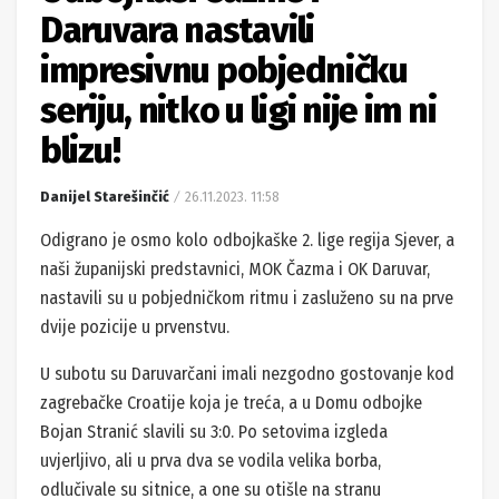
Daruvara nastavili
impresivnu pobjedničku
seriju, nitko u ligi nije im ni
blizu!
Danijel Starešinčić
26.11.2023. 11:58
Odigrano je osmo kolo odbojkaške 2. lige regija Sjever, a
naši županijski predstavnici, MOK Čazma i OK Daruvar,
nastavili su u pobjedničkom ritmu i zasluženo su na prve
dvije pozicije u prvenstvu.
U subotu su Daruvarčani imali nezgodno gostovanje kod
zagrebačke Croatije koja je treća, a u Domu odbojke
Bojan Stranić slavili su 3:0. Po setovima izgleda
uvjerljivo, ali u prva dva se vodila velika borba,
odlučivale su sitnice, a one su otišle na stranu