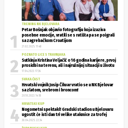
TRENING NK BJELOVARA
Petar Bošnjak objavio fotografiju koja izaziva
posebne emocije, vratili se s ratišta pa se poigrali
sa zagrebačkom Croatijom
21.02.2025. 11:48
POZNATO LICE S TRAVNJAKA
Sutkinja Kristina Veljačić o 16 godina karijere, prvoj
prosidbi na terenu, ali i najružnijoj situaciji u životu
17.04.2023. 17:36
SVAKA ČAST
Hrvatski vojnik Josip Čikvar vratio se u NK Bjelovar
sa zlatom, srebrom i broncom!
20.10.2023. 14:18
HRVATSKI KUP
Nogometni spektakl! Gradski stadion u Bjelovaru
ugostit će isti dan tri velike utakmice za trofej
30.04.2025. 22:34