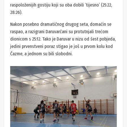
raspoloženijih gostiju koji su oba dobili ‘tijesno’ (25:22,
28:26).
Nakon posebno dramatičnog drugog seta, domaćin se
raspao, a razigrani Daruvarčani su protutnjali trećom
dionicom s 25:12. Tako je Daruvar u nizu od šest pobjeda,
jedini prvenstveni poraz stigao je još u prvom kolu kod
Čazme, a jednom su bili slobodni.