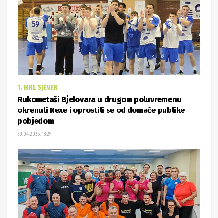
1. HRL SJEVER
Rukometaši Bjelovara u drugom poluvremenu
okrenuli Nexe i oprostili se od domaće publike
pobjedom
30.04.2025. 18:29