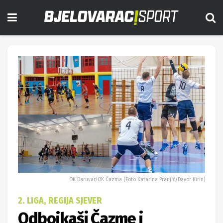
OK Daruvar/OK Čazma (Foto Katarina Pranjić/Davor Kirin)
2. LIGA, REGIJA SJEVER
Odbojkaši Čazme i