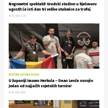
Nogometni spektakl! Gradski stadion u Bjelovaru
ugostit će isti dan tri velike utakmice za trofej
30.04.2025. 22:34
MOĆNA DESNA RUKA
U županiji imamo Herkula – Dean Lenče osvojio
jedan od najjačih svjetskih turnira!
30.04.2025. 18:50