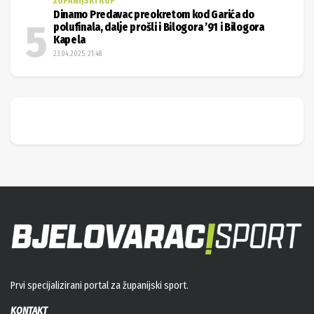
ŽUPANIJSKI KUP
Dinamo Predavac preokretom kod Garića do
polufinala, dalje prošli i Bilogora ’91 i Bilogora
Kapela
23.04.2025. 21:48
Prvi specijalizirani portal za županijski sport.
KONTAKT