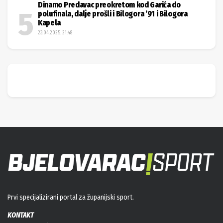
Dinamo Predavac preokretom kod Garića do
polufinala, dalje prošli i Bilogora ’91 i Bilogora
Kapela
23.04.2025. 21:48
Prvi specijalizirani portal za županijski sport.
KONTAKT