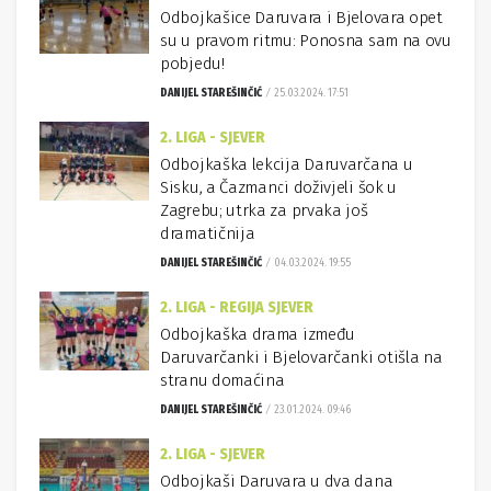
Odbojkašice Daruvara i Bjelovara opet
su u pravom ritmu: Ponosna sam na ovu
pobjedu!
DANIJEL STAREŠINČIĆ
25.03.2024. 17:51
2. LIGA - SJEVER
Odbojkaška lekcija Daruvarčana u
Sisku, a Čazmanci doživjeli šok u
Zagrebu; utrka za prvaka još
dramatičnija
DANIJEL STAREŠINČIĆ
04.03.2024. 19:55
2. LIGA - REGIJA SJEVER
Odbojkaška drama između
Daruvarčanki i Bjelovarčanki otišla na
stranu domaćina
DANIJEL STAREŠINČIĆ
23.01.2024. 09:46
2. LIGA - SJEVER
Odbojkaši Daruvara u dva dana