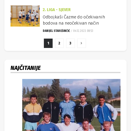
2. LIGA - SJEVER
Odbojkaši Čazme do očekivanih
bodova na neočekivan način
DANIJEL STAREŠINČIĆ
04.12.2023. 08:53
1
2
3
NAJČITANIJE