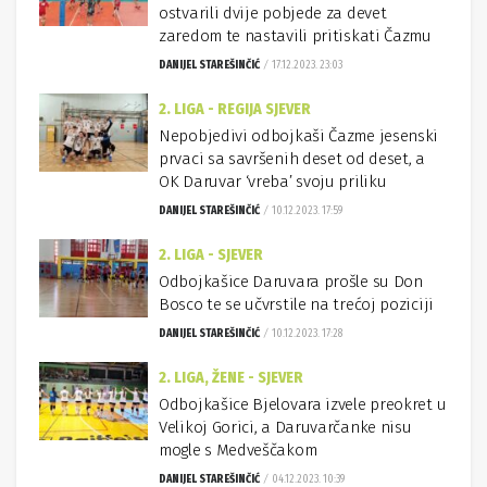
ostvarili dvije pobjede za devet
zaredom te nastavili pritiskati Čazmu
DANIJEL STAREŠINČIĆ
17.12.2023. 23:03
2. LIGA - REGIJA SJEVER
Nepobjedivi odbojkaši Čazme jesenski
prvaci sa savršenih deset od deset, a
OK Daruvar ‘vreba’ svoju priliku
DANIJEL STAREŠINČIĆ
10.12.2023. 17:59
2. LIGA - SJEVER
Odbojkašice Daruvara prošle su Don
Bosco te se učvrstile na trećoj poziciji
DANIJEL STAREŠINČIĆ
10.12.2023. 17:28
2. LIGA, ŽENE - SJEVER
Odbojkašice Bjelovara izvele preokret u
Velikoj Gorici, a Daruvarčanke nisu
mogle s Medveščakom
DANIJEL STAREŠINČIĆ
04.12.2023. 10:39