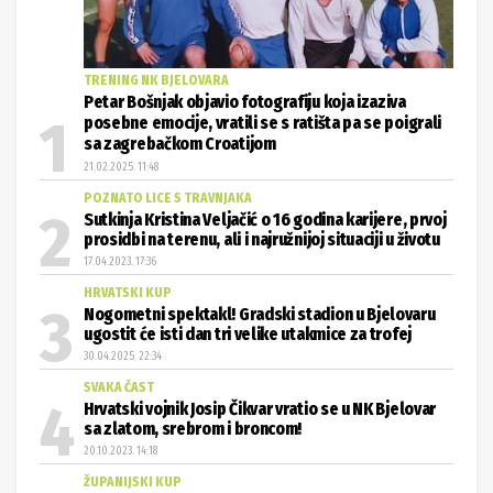
TRENING NK BJELOVARA
Petar Bošnjak objavio fotografiju koja izaziva
posebne emocije, vratili se s ratišta pa se poigrali
sa zagrebačkom Croatijom
21.02.2025. 11:48
POZNATO LICE S TRAVNJAKA
Sutkinja Kristina Veljačić o 16 godina karijere, prvoj
prosidbi na terenu, ali i najružnijoj situaciji u životu
17.04.2023. 17:36
HRVATSKI KUP
Nogometni spektakl! Gradski stadion u Bjelovaru
ugostit će isti dan tri velike utakmice za trofej
30.04.2025. 22:34
SVAKA ČAST
Hrvatski vojnik Josip Čikvar vratio se u NK Bjelovar
sa zlatom, srebrom i broncom!
20.10.2023. 14:18
ŽUPANIJSKI KUP