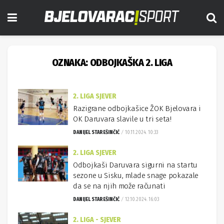
OZNAKA:
ODBOJKAŠKA 2. LIGA
2. LIGA SJEVER
Razigrane odbojkašice ŽOK Bjelovara i
OK Daruvara slavile u tri seta!
DANIJEL STAREŠINČIĆ
10.11.2024. 10:33
2. LIGA SJEVER
Odbojkaši Daruvara sigurni na startu
sezone u Sisku, mlade snage pokazale
da se na njih može računati
DANIJEL STAREŠINČIĆ
12.10.2024. 16:03
2. LIGA - SJEVER