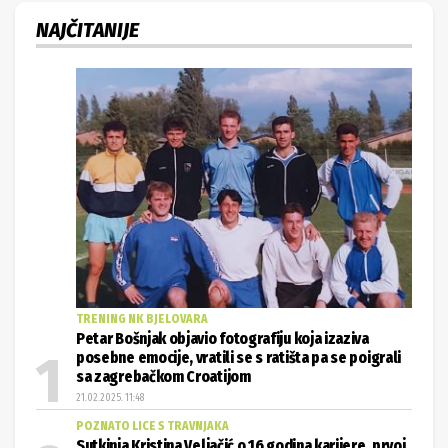
NAJČITANIJE
TRENING NK BJELOVARA
Petar Bošnjak objavio fotografiju koja izaziva
posebne emocije, vratili se s ratišta pa se poigrali
sa zagrebačkom Croatijom
21.02.2025. 11:48
POZNATO LICE S TRAVNJAKA
Sutkinja Kristina Veljačić o 16 godina karijere, prvoj