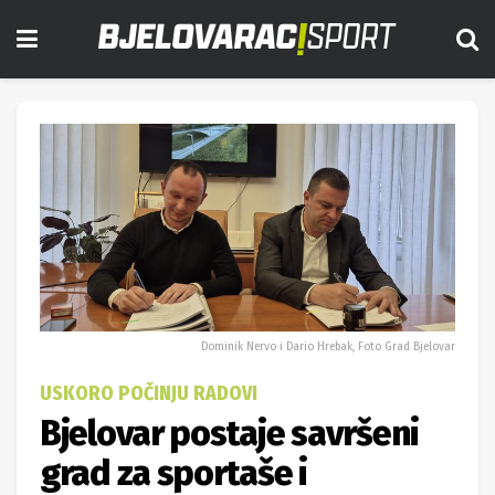
Dominik Nervo i Dario Hrebak, Foto Grad Bjelovar
USKORO POČINJU RADOVI
Bjelovar postaje savršeni
grad za sportaše i