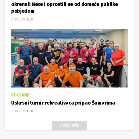
okrenuli Nexe i oprostili se od domaće publike
pobjedom
30.04.2025. 18:29
KUGLANJE
Uskrsni turnir rekreativaca pripao Šumarima
30.04.2025. 12:18
UČITAJ VIŠE