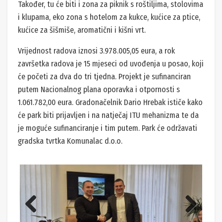
Također, tu će biti i zona za piknik s roštiljima, stolovima
i klupama, eko zona s hotelom za kukce, kućice za ptice,
kućice za šišmiše, aromatični i kišni vrt.
Vrijednost radova iznosi 3.978.005,05 eura, a rok
završetka radova je 15 mjeseci od uvođenja u posao, koji
će početi za dva do tri tjedna. Projekt je sufinanciran
putem Nacionalnog plana oporavka i otpornosti s
1.061.782,00 eura. Gradonačelnik Dario Hrebak ističe kako
će park biti prijavljen i na natječaj ITU mehanizma te da
je moguće sufinanciranje i tim putem. Park će održavati
gradska tvrtka Komunalac d.o.o.
Previ
Next