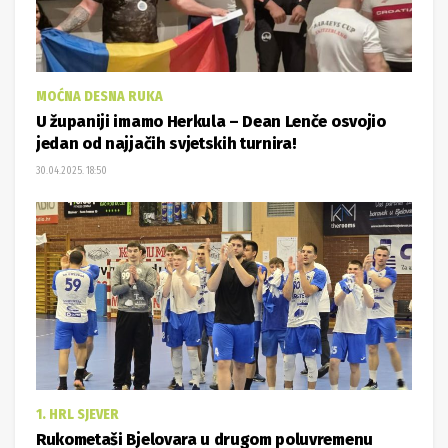
MOĆNA DESNA RUKA
U županiji imamo Herkula – Dean Lenče osvojio
jedan od najjačih svjetskih turnira!
30.04.2025. 18:50
1. HRL SJEVER
Rukometaši Bjelovara u drugom poluvremenu