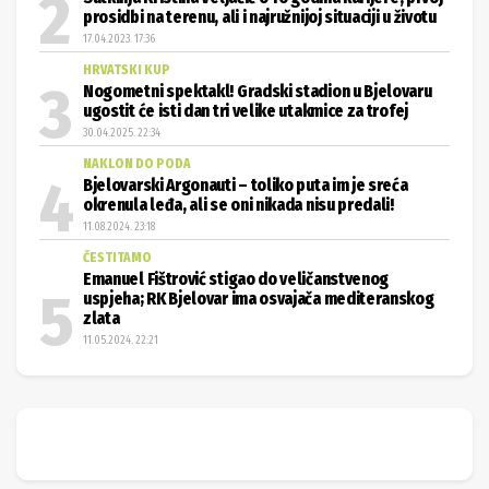
prosidbi na terenu, ali i najružnijoj situaciji u životu
17.04.2023. 17:36
HRVATSKI KUP
Nogometni spektakl! Gradski stadion u Bjelovaru
ugostit će isti dan tri velike utakmice za trofej
30.04.2025. 22:34
NAKLON DO PODA
Bjelovarski Argonauti – toliko puta im je sreća
okrenula leđa, ali se oni nikada nisu predali!
11.08.2024. 23:18
ČESTITAMO
Emanuel Fištrović stigao do veličanstvenog
uspjeha; RK Bjelovar ima osvajača mediteranskog
zlata
11.05.2024. 22:21