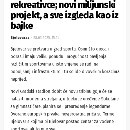
rekreativce; novi milijunski
projekt, a sve izgleda kao iz
bajke
Bjelovarac
28.03.2025. 15:24
Bjelovar se pretvara u grad sporta. Osim što djeca i
odrasli imaju veliku ponudu i mogućnost bavljenja
različitim sportovima u isto vrijeme se radi na
poboljšanju infrastrukture i tu se ide divovskim koracima
naprijed.
Novi Gradski stadion dobit će novu tribinu gdje će se
nalaziti moderna streljana, u tijeku je uređenje Sokolane
za gimnastičare, planira se i preuređenje legendarne
Dvorane europskih prvaka, nevjerojatna priča su Terme
Bjelovar s kojima bi Bjelovar postao centar za vodene
sportove, ali to nije sve…