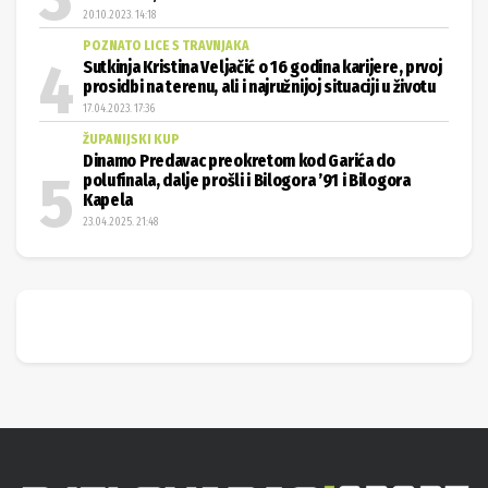
20.10.2023. 14:18
POZNATO LICE S TRAVNJAKA
Sutkinja Kristina Veljačić o 16 godina karijere, prvoj
prosidbi na terenu, ali i najružnijoj situaciji u životu
17.04.2023. 17:36
ŽUPANIJSKI KUP
Dinamo Predavac preokretom kod Garića do
polufinala, dalje prošli i Bilogora ’91 i Bilogora
Kapela
23.04.2025. 21:48