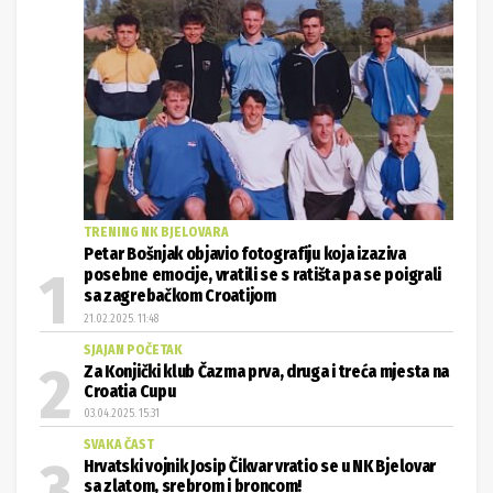
TRENING NK BJELOVARA
Petar Bošnjak objavio fotografiju koja izaziva
posebne emocije, vratili se s ratišta pa se poigrali
sa zagrebačkom Croatijom
21.02.2025. 11:48
SJAJAN POČETAK
Za Konjički klub Čazma prva, druga i treća mjesta na
Croatia Cupu
03.04.2025. 15:31
SVAKA ČAST
Hrvatski vojnik Josip Čikvar vratio se u NK Bjelovar
sa zlatom, srebrom i broncom!