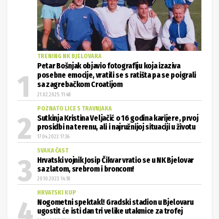
TRENING NK BJELOVARA
Petar Bošnjak objavio fotografiju koja izaziva
posebne emocije, vratili se s ratišta pa se poigrali
sa zagrebačkom Croatijom
21.02.2025. 11:48
POZNATO LICE S TRAVNJAKA
Sutkinja Kristina Veljačić o 16 godina karijere, prvoj
prosidbi na terenu, ali i najružnijoj situaciji u životu
17.04.2023. 17:36
SVAKA ČAST
Hrvatski vojnik Josip Čikvar vratio se u NK Bjelovar
sa zlatom, srebrom i broncom!
20.10.2023. 14:18
HRVATSKI KUP
Nogometni spektakl! Gradski stadion u Bjelovaru
ugostit će isti dan tri velike utakmice za trofej