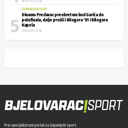
30.04.2025. 22:34
ŽUPANIJSKI KUP
Dinamo Predavac preokretom kod Garića do
polufinala, dalje prošli i Bilogora ’91 i Bilogora
Kapela
23.04.2025. 21:48
Prvi specijalizirani portal za županijski sport.