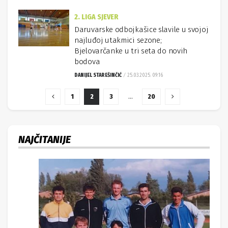
2. LIGA SJEVER
Daruvarske odbojkašice slavile u svojoj
najluđoj utakmici sezone;
Bjelovarčanke u tri seta do novih
bodova
DANIJEL STAREŠINČIĆ
25.03.2025. 09:16
1
2
3
…
20
NAJČITANIJE