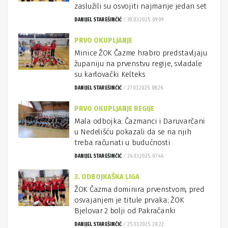
zaslužili su osvojiti najmanje jedan set
DANIJEL STAREŠINČIĆ
30.03.2025. 09:09
PRVO OKUPLJANJE
Minice ŽOK Čazme hrabro predstavljaju
županiju na prvenstvu regije, svladale
su karlovački Kelteks
DANIJEL STAREŠINČIĆ
27.03.2025. 08:26
PRVO OKUPLJANJE REGIJE
Mala odbojka: Čazmanci i Daruvarčani
u Nedelišću pokazali da se na njih
treba računati u budućnosti
DANIJEL STAREŠINČIĆ
26.03.2025. 07:46
3. ODBOJKAŠKA LIGA
ŽOK Čazma dominira prvenstvom, pred
osvajanjem je titule prvaka; ŽOK
Bjelovar 2 bolji od Pakračanki
DANIJEL STAREŠINČIĆ
25.03.2025. 20:22