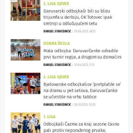
2. LIGA SJEVER
Daruvarski odbojkaši bili su blizu
trijumfa u derbiju, OK Totovec ipak
sretniji u odlučujućem setu
DANIJEL STAREŠINČIĆ
06.04.2025. 08:12
DOBRA ŠKOLA
Mala odbojka: Daruvarčanke odradile
prvi turnir regije, a drugom su domaćini
DANIJEL STAREŠINČIĆ
03.04.2025. 17:11
2. LIGA SJEVER
Bjelovarske odbojkašice ‘pretplatile se’
na dramu u pet setova, Daruvarčanke
se učvrstile na vrhu tablice
DANIJEL STAREŠINČIĆ
30.03.2025. 10:03
1. LIGA
Odbojkaši Čazme za kraj sezone časno
pali protiv neporaženog prvaka;