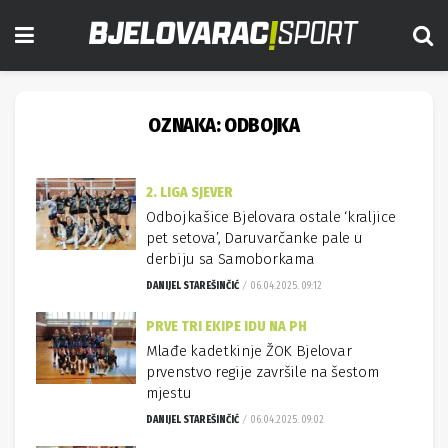
OZNAKA:
ODBOJKA
2. LIGA SJEVER
Odbojkašice Bjelovara ostale ‘kraljice
pet setova’, Daruvarčanke pale u
derbiju sa Samoborkama
DANIJEL STAREŠINČIĆ
06.04.2025. 09:12
PRVE TRI EKIPE IDU NA PH
Mlađe kadetkinje ŽOK Bjelovar
prvenstvo regije završile na šestom
mjestu
DANIJEL STAREŠINČIĆ
06.04.2025. 09:02