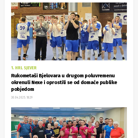
1. HRL SJEVER
Rukometaši Bjelovara u drugom poluvremenu
okrenuli Nexe i oprostili se od domaće publike
pobjedom
30.04.2025. 18:29