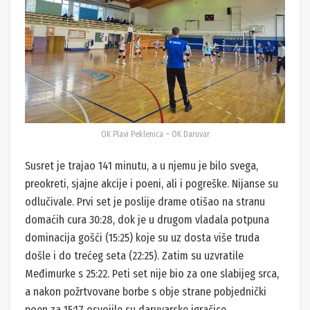
OK Plavi Peklenica – OK Daruvar
Susret je trajao 141 minutu, a u njemu je bilo svega,
preokreti, sjajne akcije i poeni, ali i pogreške. Nijanse su
odlučivale. Prvi set je poslije drame otišao na stranu
domaćih cura 30:28, dok je u drugom vladala potpuna
dominacija gošći (15:25) koje su uz dosta više truda
došle i do trećeg seta (22:25). Zatim su uzvratile
Međimurke s 25:22. Peti set nije bio za one slabijeg srca,
a nakon požrtvovane borbe s obje strane pobjednički
poen za 15:17 osvojile su daruvarske igračice.