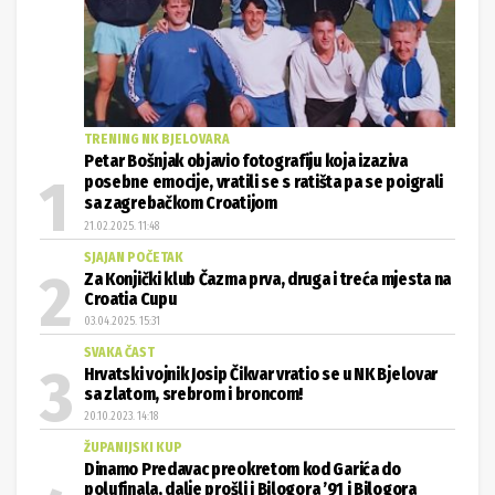
TRENING NK BJELOVARA
Petar Bošnjak objavio fotografiju koja izaziva
posebne emocije, vratili se s ratišta pa se poigrali
sa zagrebačkom Croatijom
21.02.2025. 11:48
SJAJAN POČETAK
Za Konjički klub Čazma prva, druga i treća mjesta na
Croatia Cupu
03.04.2025. 15:31
SVAKA ČAST
Hrvatski vojnik Josip Čikvar vratio se u NK Bjelovar
sa zlatom, srebrom i broncom!
20.10.2023. 14:18
ŽUPANIJSKI KUP
Dinamo Predavac preokretom kod Garića do
polufinala, dalje prošli i Bilogora ’91 i Bilogora