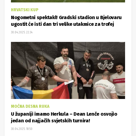
HRVATSKI KUP
Nogometni spektakl! Gradski stadion u Bjelovaru
ugostit će isti dan tri velike utakmice za trofej
30.04.2025. 22:34
MOĆNA DESNA RUKA
U županiji imamo Herkula – Dean Lenče osvojio
jedan od najjačih svjetskih turnira!
30.04.2025. 18:50