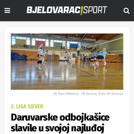
OK Plavi Peklenica - OK Daruvar (Foto OK Daruvar)
2. LIGA SJEVER
Daruvarske odbojkašice
slavile u svojoj najluđoj