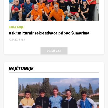
KUGLANJE
Uskrsni turnir rekreativaca pripao Šumarima
30.04.2025. 12:18
UČITAJ VIŠE
NAJČITANIJE