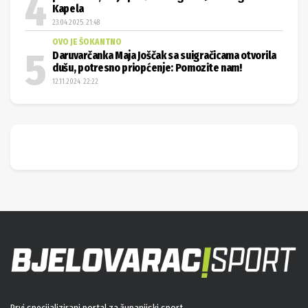
Kapela
23.04.2025. 21:48
OVO JE ŠOKANTNO
Daruvarčanka Maja Joščak sa suigračicama otvorila
dušu, potresno priopćenje: Pomozite nam!
12.11.2024. 22:22