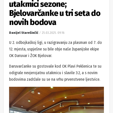
utakmici sezone;
Bjelovarčanke u tri seta do
novih bodova
Danijel Starešinčić
25.03.2025. 09:16
U 2. odbojkaškoj ligi, u razigravanju za plasman od 7. do
12. mjesta, uspješne su bile obje naše županijske ekipe
OK Daruvar i ŽOK Bjelovar.
Daruvarčanke su gostovale kod OK Plavi Peklenica te su
odigrale nevjerojatnu utakmicu i slavile 3:2, a s novim
bodovima zadržale su se na vrhu prvenstvene ljestvice.