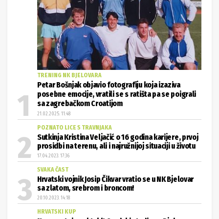
TRENING NK BJELOVARA
Petar Bošnjak objavio fotografiju koja izaziva
posebne emocije, vratili se s ratišta pa se poigrali
sa zagrebačkom Croatijom
21.02.2025. 11:48
POZNATO LICE S TRAVNJAKA
Sutkinja Kristina Veljačić o 16 godina karijere, prvoj
prosidbi na terenu, ali i najružnijoj situaciji u životu
17.04.2023. 17:36
SVAKA ČAST
Hrvatski vojnik Josip Čikvar vratio se u NK Bjelovar
sa zlatom, srebrom i broncom!
20.10.2023. 14:18
HRVATSKI KUP