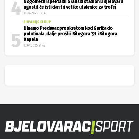
Nogometni spektakl! Gradski stadion u Bjelovaru
ugostit će isti dan tri velike utakmice za trofej
30.04.2025. 22:34
ŽUPANIJSKI KUP
Dinamo Predavac preokretom kod Garića do
polufinala, dalje prošli i Bilogora ’91 i Bilogora
Kapela
23.04.2025. 21:48