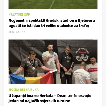
HRVATSKI KUP
Nogometni spektakl! Gradski stadion u Bjelovaru
ugostit će isti dan tri velike utakmice za trofej
30.04.2025. 22:34
MOĆNA DESNA RUKA
U županiji imamo Herkula – Dean Lenče osvojio
jedan od najjačih svjetskih turnira!