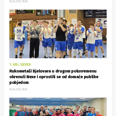
30.04.2025. 18:50
1. HRL SJEVER
Rukometaši Bjelovara u drugom poluvremenu
okrenuli Nexe i oprostili se od domaće publike
pobjedom
30.04.2025. 18:29