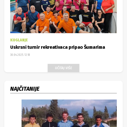
KUGLANJE
Uskrsni turnir rekreativaca pripao Šumarima
30.04.2025. 12:18
UČITAJ VIŠE
NAJČITANIJE