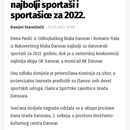
najbolji sportaši i
sportašice za 2022.
Danijel Starešinčić
03.05.2023. 19:08
Elena Pavlić iz Odbojkaškog kluba Daruvar i Romario Fiala
iz Rukometnog kluba Daruvar najbolji su daruvarski
sportaši za 2022. godinu, dok je u seniorskoj konkurenciji
najbolja ekipa OK Daruvar, a momčad RK Daruvar.
Ovu odluku donijela je peteročlana Komisija za izbor, a
potencijalne laureate predložili su članovi svih devet
sportskih udruga, članica Sportske zajednice Grada
Daruvara.
Svečana dodjela nagrada održala se u sklopu proslave
Dana Grada Daruvara, 2. svibnja, u prostoru Društveno-
kulturnog centra Daruvar.