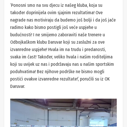
‘Ponosni smo na svu djecu iz našeg kluba, koja su
također doprinijela ovim sjajnim rezultatima! Ove
nagrade nas motiviraju da budemo još bolji i da još jače
radimo kako bismo postigli još veće uspjehe u
budućnosti! I ne smijemo zaboraviti naše trenere u
Odbojkaškom klubu Daruvar koji su zaslužni za ove
izvanredne uspjehe! Hvala im na trudu i predanosti,
svaka im čast! Također, veliko hvala i našim roditeljima
koji su uvijek uz nas i podržavaju nas u našim sportskim
poduhvatima! Bez njihove podrške ne bismo mogli
postići ovakve izvanredne rezultate!’, poručili su iz OK
Daruvar.