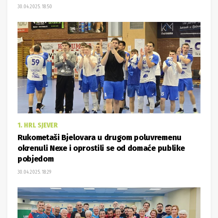
30.04.2025. 18:50
1. HRL SJEVER
Rukometaši Bjelovara u drugom poluvremenu
okrenuli Nexe i oprostili se od domaće publike
pobjedom
30.04.2025. 18:29