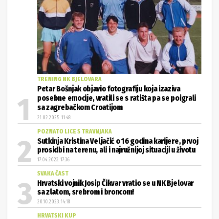
TRENING NK BJELOVARA
Petar Bošnjak objavio fotografiju koja izaziva
posebne emocije, vratili se s ratišta pa se poigrali
sa zagrebačkom Croatijom
21.02.2025. 11:48
POZNATO LICE S TRAVNJAKA
Sutkinja Kristina Veljačić o 16 godina karijere, prvoj
prosidbi na terenu, ali i najružnijoj situaciji u životu
17.04.2023. 17:36
SVAKA ČAST
Hrvatski vojnik Josip Čikvar vratio se u NK Bjelovar
sa zlatom, srebrom i broncom!
20.10.2023. 14:18
HRVATSKI KUP