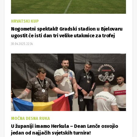
HRVATSKI KUP
Nogometni spektakl! Gradski stadion u Bjelovaru
ugostit će isti dan tri velike utakmice za trofej
30.04.2025. 22:34
MOĆNA DESNA RUKA
U županiji imamo Herkula – Dean Lenče osvojio
jedan od najjačih svjetskih turnira!