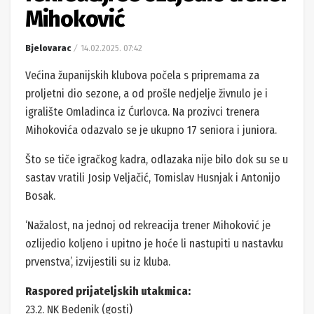
Mihoković
Bjelovarac
14.02.2025. 07:42
Većina županijskih klubova počela s pripremama za
proljetni dio sezone, a od prošle nedjelje živnulo je i
igralište Omladinca iz Ćurlovca. Na prozivci trenera
Mihokovića odazvalo se je ukupno 17 seniora i juniora.
Što se tiče igračkog kadra, odlazaka nije bilo dok su se u
sastav vratili Josip Veljačić, Tomislav Husnjak i Antonijo
Bosak.
‘Nažalost, na jednoj od rekreacija trener Mihoković je
ozlijedio koljeno i upitno je hoće li nastupiti u nastavku
prvenstva’, izvijestili su iz kluba.
Raspored prijateljskih utakmica:
23.2. NK Bedenik (gosti)