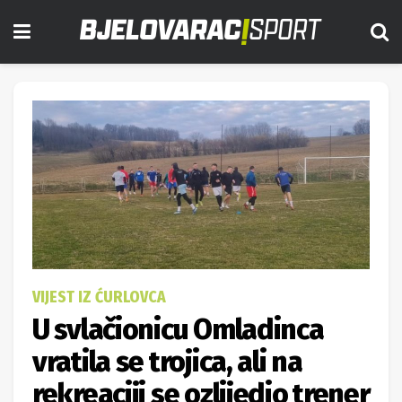
VIJEST IZ ĆURLOVCA
U svlačionicu Omladinca
vratila se trojica, ali na
rekreaciji se ozlijedio trener