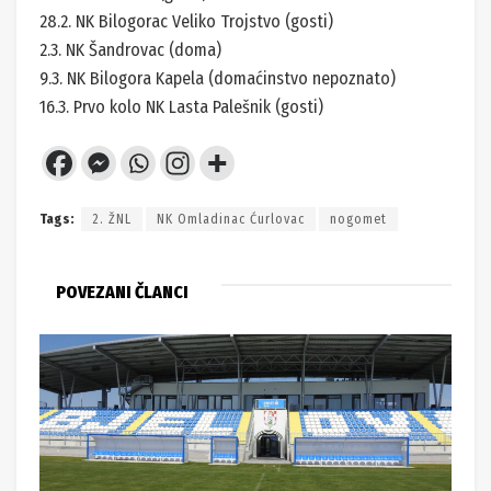
28.2. NK Bilogorac Veliko Trojstvo (gosti)
2.3. NK Šandrovac (doma)
9.3. NK Bilogora Kapela (domaćinstvo nepoznato)
16.3. Prvo kolo NK Lasta Palešnik (gosti)
Tags:
2. ŽNL
NK Omladinac Ćurlovac
nogomet
POVEZANI ČLANCI