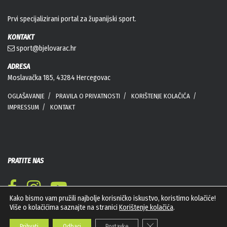
Prvi specijalizirani portal za županijski sport.
KONTAKT
sport@bjelovarac.hr
ADRESA
Moslavačka 185, 43284 Hercegovac
OGLAŠAVANJE
PRAVILA O PRIVATNOSTI
KORIŠTENJE KOLAČIĆA
IMPRESSUM
KONTAKT
PRATITE NAS
Kako bismo vam pružili najbolje korisničko iskustvo, koristimo kolačiće!
Više o kolačićima saznajte na stranici
Korištenje kolačića
.
Close GDPR Cookie Banner
Prihvati
Odbaci
Postavke