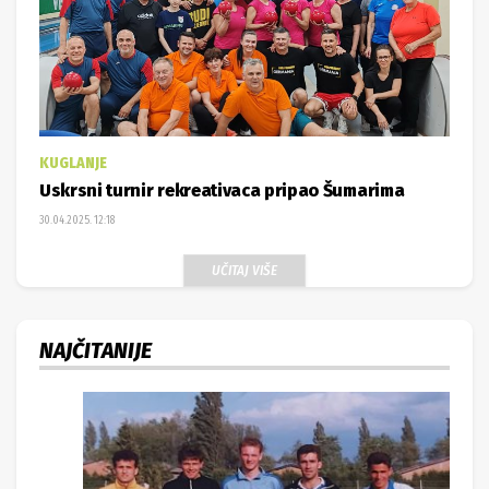
KUGLANJE
Uskrsni turnir rekreativaca pripao Šumarima
30.04.2025. 12:18
UČITAJ VIŠE
NAJČITANIJE