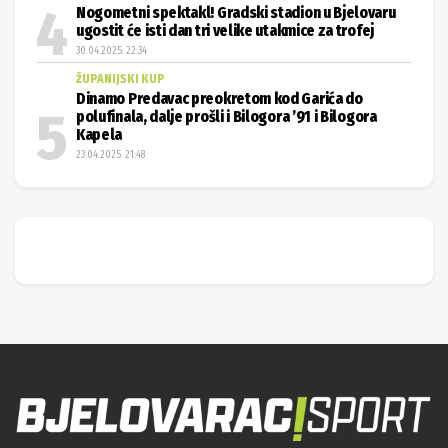
Nogometni spektakl! Gradski stadion u Bjelovaru
ugostit će isti dan tri velike utakmice za trofej
30.04.2025. 22:34
ŽUPANIJSKI KUP
Dinamo Predavac preokretom kod Garića do
polufinala, dalje prošli i Bilogora ’91 i Bilogora
Kapela
23.04.2025. 21:48