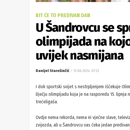
BIT ĆE TO PREDIVAN DAN
U Šandrovcu se sp
olimpijada na kojo
uvijek nasmijana
Danijel Starešinčić
13.06.2024. 07:23
I dok sportski svijet s nestrpljenjem iščekuje Oli
Dječju olimpijadu koja je na rasporedu 15. lipnj
trećeligaša.
Ovdje nema rekorda, nema ni vječne slave, televiz
zvijezda, ali u Šandrovcu vas čeka jedan predivan 