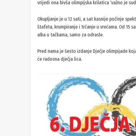
vrijedi ona bivša olimpijska krilatica ‘važno je sudj
Okupljanje je u 12 sati, a sat kasnije počinje spek
štafeta, krumpiranje i trčanje u vrećama. Od 15 s
alka u tačkama, samo za odrasle.
Pred nama je šesto izdanje Dječje olimpijade koja
će radosna dječja lica.