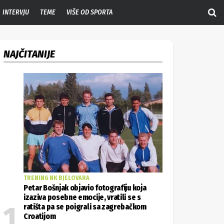
INTERVJU
TEME
VIŠE OD SPORTA
NAJČITANIJE
TRENING NK BJELOVARA
Petar Bošnjak objavio fotografiju koja
izaziva posebne emocije, vratili se s
ratišta pa se poigrali sa zagrebačkom
Croatijom