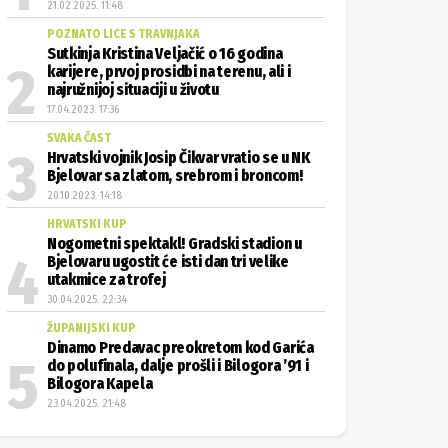
21.02.2025. 11:48
POZNATO LICE S TRAVNJAKA
Sutkinja Kristina Veljačić o 16 godina
karijere, prvoj prosidbi na terenu, ali i
najružnijoj situaciji u životu
17.04.2023. 17:36
SVAKA ČAST
Hrvatski vojnik Josip Čikvar vratio se u NK
Bjelovar sa zlatom, srebrom i broncom!
20.10.2023. 14:18
HRVATSKI KUP
Nogometni spektakl! Gradski stadion u
Bjelovaru ugostit će isti dan tri velike
utakmice za trofej
30.04.2025. 22:34
ŽUPANIJSKI KUP
Dinamo Predavac preokretom kod Garića
do polufinala, dalje prošli i Bilogora ’91 i
Bilogora Kapela
23.04.2025. 21:48