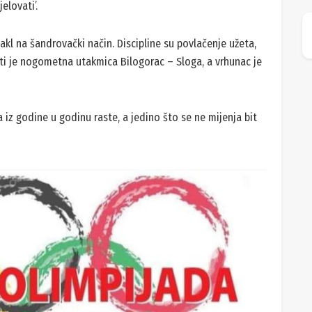
elovati’.
takl na šandrovački način. Discipline su povlačenje užeta,
ati je nogometna utakmica Bilogorac – Sloga, a vrhunac je
 iz godine u godinu raste, a jedino što se ne mijenja bit