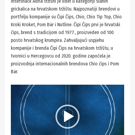
Intersnack Adria tržišni je lider u kategoriji slanih
grickalica na hrvatskom tržištu. Najpoznatiji brendovi u
portfelju kompanije su Čipi Čips, Chio, Chio Tip Top, Chio
Kroki Kroket, Pom Bär i Nutline. Čipi Čips prvi je hrvatski
čips, brend s tradicijom od 1977., proizveden od 100
posto hrvatskog krumpira. Zahvaljujući uspjehu
kompanije i brenda Čipi Čips na hrvatskom tržištu, u
tvornici u Hercegovcu od 2020. godine započela je
proizvodnja internacionalnih brendova Chio čips i Pom
Bär.
Reproduktor
videozapisa