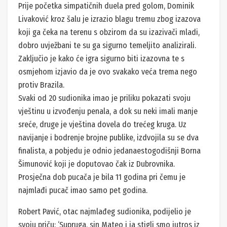
Prije početka simpatičnih duela pred golom, Dominik
Livaković kroz šalu je izrazio blagu tremu zbog izazova
koji ga čeka na terenu s obzirom da su izazivači mladi,
dobro uvježbani te su ga sigurno temeljito analizirali.
Zaključio je kako će igra sigurno biti izazovna te s
osmjehom izjavio da je ovo svakako veća trema nego
protiv Brazila.
Svaki od 20 sudionika imao je priliku pokazati svoju
vještinu u izvođenju penala, a dok su neki imali manje
sreće, druge je vještina dovela do trećeg kruga. Uz
navijanje i bodrenje brojne publike, izdvojila su se dva
finalista, a pobjedu je odnio jedanaestogodišnji Borna
Šimunović koji je doputovao čak iz Dubrovnika.
Prosječna dob pucača je bila 11 godina pri čemu je
najmlađi pucač imao samo pet godina.
Robert Pavić, otac najmlađeg sudionika, podijelio je
svoju priču: ‘Supruga, sin Mateo i ja stigli smo jutros iz