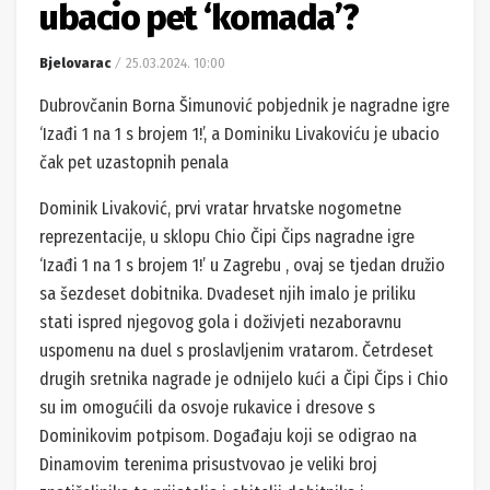
ubacio pet ‘komada’?
Bjelovarac
25.03.2024. 10:00
Dubrovčanin Borna Šimunović pobjednik je nagradne igre
‘Izađi 1 na 1 s brojem 1!’, a Dominiku Livakoviću je ubacio
čak pet uzastopnih penala
Dominik Livaković, prvi vratar hrvatske nogometne
reprezentacije, u sklopu Chio Čipi Čips nagradne igre
‘Izađi 1 na 1 s brojem 1!’ u Zagrebu , ovaj se tjedan družio
sa šezdeset dobitnika. Dvadeset njih imalo je priliku
stati ispred njegovog gola i doživjeti nezaboravnu
uspomenu na duel s proslavljenim vratarom. Četrdeset
drugih sretnika nagrade je odnijelo kući a Čipi Čips i Chio
su im omogućili da osvoje rukavice i dresove s
Dominikovim potpisom. Događaju koji se odigrao na
Dinamovim terenima prisustvovao je veliki broj