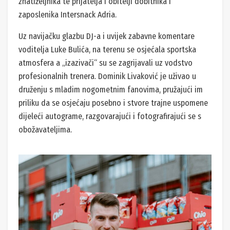
znatiželjnika te prijatelja i obitelji dobitnika i
zaposlenika Intersnack Adria.
Uz navijačku glazbu DJ-a i uvijek zabavne komentare
voditelja Luke Bulića, na terenu se osjećala sportska
atmosfera a „izazivači“ su se zagrijavali uz vodstvo
profesionalnih trenera. Dominik Livaković je uživao u
druženju s mladim nogometnim fanovima, pružajući im
priliku da se osjećaju posebno i stvore trajne uspomene
dijeleći autograme, razgovarajući i fotografirajući se s
obožavateljima.