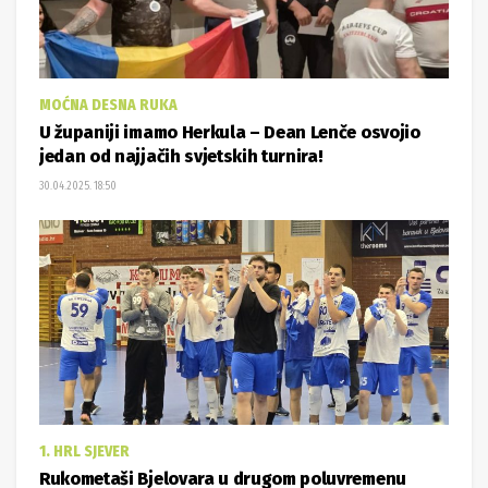
MOĆNA DESNA RUKA
U županiji imamo Herkula – Dean Lenče osvojio
jedan od najjačih svjetskih turnira!
30.04.2025. 18:50
1. HRL SJEVER
Rukometaši Bjelovara u drugom poluvremenu
okrenuli Nexe i oprostili se od domaće publike
pobjedom