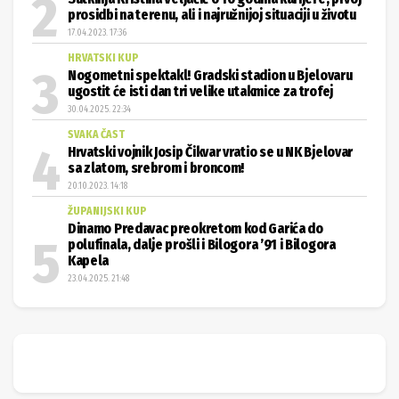
HRVATSKI KUP
Nogometni spektakl! Gradski stadion u Bjelovaru
ugostit će isti dan tri velike utakmice za trofej
30.04.2025. 22:34
SVAKA ČAST
Hrvatski vojnik Josip Čikvar vratio se u NK Bjelovar
sa zlatom, srebrom i broncom!
20.10.2023. 14:18
ŽUPANIJSKI KUP
Dinamo Predavac preokretom kod Garića do
polufinala, dalje prošli i Bilogora ’91 i Bilogora
Kapela
23.04.2025. 21:48