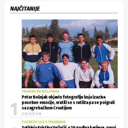
TRENING NK BJELOVARA
Petar Bošnjak objavio fotografiju koja izaziva
posebne emocije, vratili se s ratišta pa se poigrali
sa zagrebačkom Croatijom
21.02.2025. 11:48
POZNATO LICE S TRAVNJAKA
Sutkinja Kristina Veljačić o 16 godina karijere, prvoj
prosidbi na terenu, ali i najružnijoj situaciji u životu
17.04.2023. 17:36