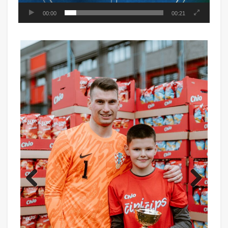
00:00
00:21
Previ
Next
ous