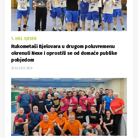
1. HRL SJEVER
Rukometaši Bjelovara u drugom poluvremenu
okrenuli Nexe i oprostili se od domaće publike
pobjedom
30.04.2025. 18:29