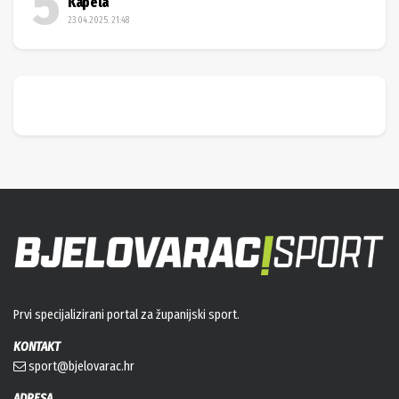
Kapela
23.04.2025. 21:48
Prvi specijalizirani portal za županijski sport.
KONTAKT
sport@bjelovarac.hr
ADRESA