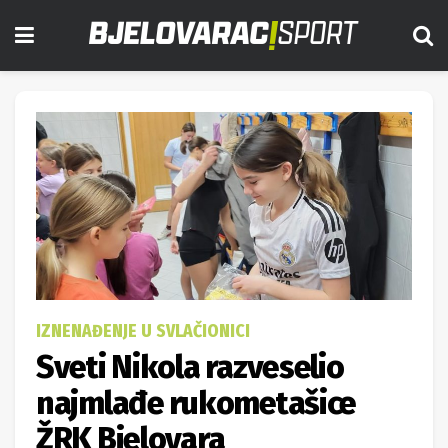
IZNENAĐENJE U SVLAČIONICI
Sveti Nikola razveselio
najmlađe rukometašice
ŽRK Bjelovara