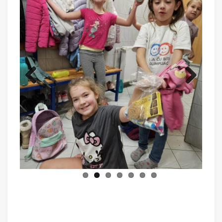
Previ
Next
ous