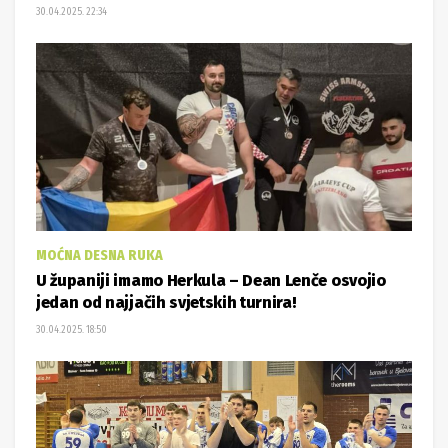
30.04.2025. 22:34
MOĆNA DESNA RUKA
U županiji imamo Herkula – Dean Lenče osvojio
jedan od najjačih svjetskih turnira!
30.04.2025. 18:50