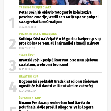
TRENING NK BJELOVARA
Petar Bošnjak objavio fotografiju koja izaziva
posebne emocije, vratili se s ratišta pa se poigrali
sa zagrebačkom Croatijom
21.02.2025. 11:48
POZNATO LICE S TRAVNJAKA
Sutkinja Kristina Veljačić o 16 godina karijere, prvoj
prosidbi na terenu, ali i najružnijoj situaciji u životu
17.04.2023. 17:36
SVAKA ČAST
Hrvatski vojnik Josip Čikvar vratio se u NK Bjelovar
sa zlatom, srebrom i broncom!
20.10.2023. 14:18
HRVATSKI KUP
Nogometni spektakl! Gradski stadion u Bjelovaru
ugostit će isti dan tri velike utakmice za trofej
30.04.2025. 22:34
ŽUPANIJSKI KUP
Dinamo Predavac preokretom kod Garića do
polufinala, dalje prošli i Bilogora ’91 i Bilogora