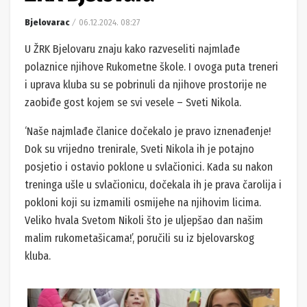
Bjelovarac
06.12.2024. 08:27
U ŽRK Bjelovaru znaju kako razveseliti najmlađe
polaznice njihove Rukometne škole. I ovoga puta treneri
i uprava kluba su se pobrinuli da njihove prostorije ne
zaobiđe gost kojem se svi vesele – Sveti Nikola.
‘Naše najmlađe članice dočekalo je pravo iznenađenje!
Dok su vrijedno trenirale, Sveti Nikola ih je potajno
posjetio i ostavio poklone u svlačionici. Kada su nakon
treninga ušle u svlačionicu, dočekala ih je prava čarolija i
pokloni koji su izmamili osmijehe na njihovim licima.
Veliko hvala Svetom Nikoli što je uljepšao dan našim
malim rukometašicama!’, poručili su iz bjelovarskog
kluba.