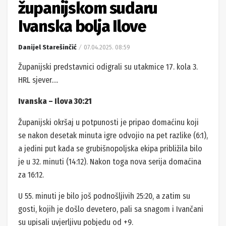
županijskom sudaru
Ivanska bolja Ilove
Danijel Starešinčić
07.04.2025. 08:59
Županijski predstavnici odigrali su utakmice 17. kola 3.
HRL sjever….
Ivanska – Ilova 30:21
Županijski okršaj u potpunosti je pripao domaćinu koji
se nakon desetak minuta igre odvojio na pet razlike (6:1),
a jedini put kada se grubišnopoljska ekipa približila bilo
je u 32. minuti (14:12). Nakon toga nova serija domaćina
za 16:12.
U 55. minuti je bilo još podnošljivih 25:20, a zatim su
gosti, kojih je došlo devetero, pali sa snagom i Ivančani
su upisali uvjerljivu pobjedu od +9.