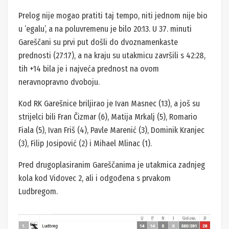
Prelog nije mogao pratiti taj tempo, niti jednom nije bio
u ‘egalu’, a na poluvremenu je bilo 20:13. U 37. minuti
Gareščani su prvi put došli do dvoznamenkaste
prednosti (27:17), a na kraju su utakmicu završili s 42:28,
tih +14 bila je i najveća prednost na ovom
neravnopravno dvoboju.
Kod RK Garešnice briljirao je Ivan Masnec (13), a još su
strijelci bili Fran Čizmar (6), Matija Mrkalj (5), Romario
Fiala (5), Ivan Friš (4), Pavle Marenić (3), Dominik Kranjec
(3), Filip Josipović (2) i Mihael Mlinac (1).
Pred drugoplasiranim Gareščanima je utakmica zadnjeg
kola kod Vidovec 2, ali i odgođena s prvakom
Ludbregom.