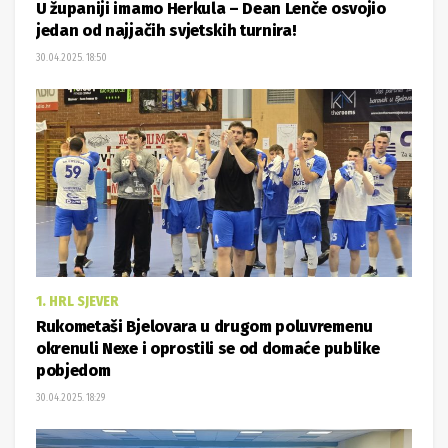
U županiji imamo Herkula – Dean Lenče osvojio
jedan od najjačih svjetskih turnira!
30.04.2025. 18:50
1. HRL SJEVER
Rukometaši Bjelovara u drugom poluvremenu
okrenuli Nexe i oprostili se od domaće publike
pobjedom
30.04.2025. 18:29