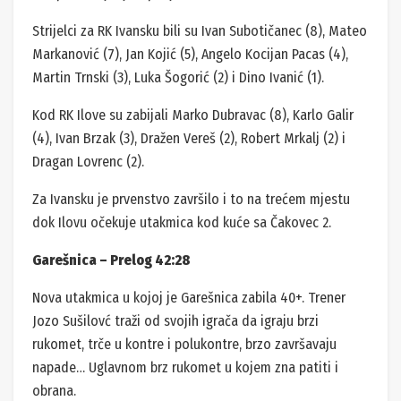
Strijelci za RK Ivansku bili su Ivan Subotičanec (8), Mateo
Markanović (7), Jan Kojić (5), Angelo Kocijan Pacas (4),
Martin Trnski (3), Luka Šogorić (2) i Dino Ivanić (1).
Kod RK Ilove su zabijali Marko Dubravac (8), Karlo Galir
(4), Ivan Brzak (3), Dražen Vereš (2), Robert Mrkalj (2) i
Dragan Lovrenc (2).
Za Ivansku je prvenstvo završilo i to na trećem mjestu
dok Ilovu očekuje utakmica kod kuće sa Čakovec 2.
Garešnica – Prelog 42:28
Nova utakmica u kojoj je Garešnica zabila 40+. Trener
Jozo Sušilovć traži od svojih igrača da igraju brzi
rukomet, trče u kontre i polukontre, brzo završavaju
napade… Uglavnom brz rukomet u kojem zna patiti i
obrana.