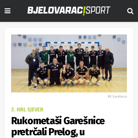
RK Garešnica
3. HRL SJEVER
Rukometaši Garešnice
pretrčali Prelog, u