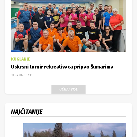
KUGLANJE
Uskrsni turnir rekreativaca pripao Šumarima
30.04.2025. 12:18
UČITAJ VIŠE
NAJČITANIJE