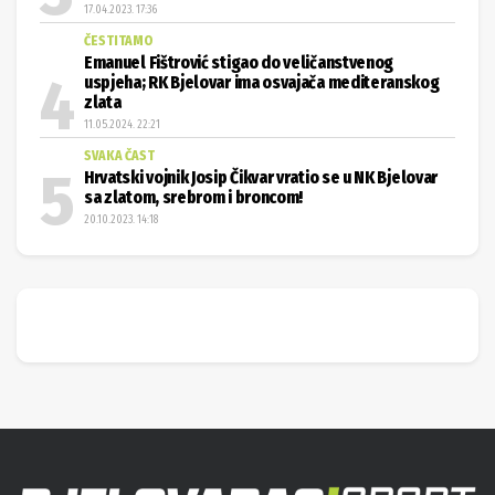
17.04.2023. 17:36
ČESTITAMO
Emanuel Fištrović stigao do veličanstvenog
uspjeha; RK Bjelovar ima osvajača mediteranskog
zlata
11.05.2024. 22:21
SVAKA ČAST
Hrvatski vojnik Josip Čikvar vratio se u NK Bjelovar
sa zlatom, srebrom i broncom!
20.10.2023. 14:18