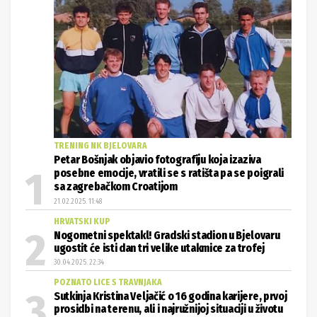
TRENING NK BJELOVARA
Petar Bošnjak objavio fotografiju koja izaziva
posebne emocije, vratili se s ratišta pa se poigrali
sa zagrebačkom Croatijom
21.02.2025. 11:48
HRVATSKI KUP
Nogometni spektakl! Gradski stadion u Bjelovaru
ugostit će isti dan tri velike utakmice za trofej
30.04.2025. 22:34
POZNATO LICE S TRAVNJAKA
Sutkinja Kristina Veljačić o 16 godina karijere, prvoj
prosidbi na terenu, ali i najružnijoj situaciji u životu