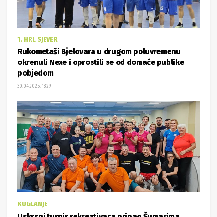
1. HRL SJEVER
Rukometaši Bjelovara u drugom poluvremenu
okrenuli Nexe i oprostili se od domaće publike
pobjedom
30.04.2025. 18:29
KUGLANJE
Uskrsni turnir rekreativaca pripao Šumarima