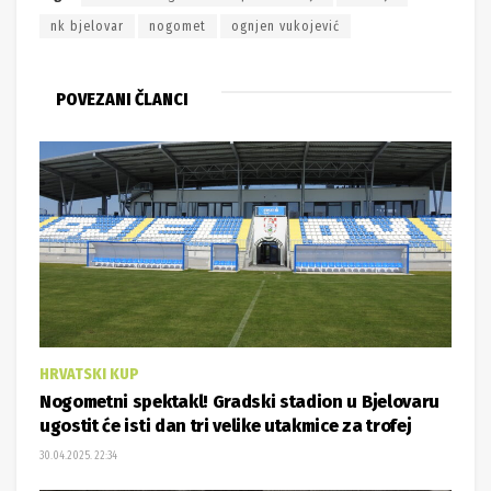
nk bjelovar
nogomet
ognjen vukojević
POVEZANI ČLANCI
HRVATSKI KUP
Nogometni spektakl! Gradski stadion u Bjelovaru
ugostit će isti dan tri velike utakmice za trofej
30.04.2025. 22:34