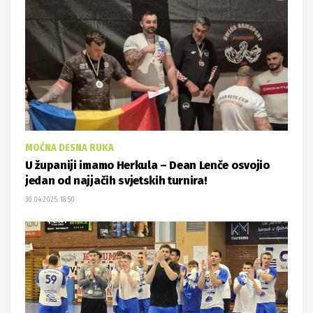
MOĆNA DESNA RUKA
U županiji imamo Herkula – Dean Lenče osvojio
jedan od najjačih svjetskih turnira!
30.04.2025. 18:50