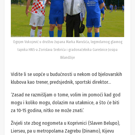
Ognjen Vukojević u društvu župana Marka Marušića, legendarnog glavnog
tajnika HNS-a Zorislava Srebrića i gradonačelnika Garešnice Josipa
Bilandžije
Vidite li se uopće u budućnosti u nekom od bjelovarskih
klubova kao trener, predsjednik, sportski direktor…
‘Zasad ne razmišljam o tome, volim im pomoći kad god
mogu i koliko mogu, dolazim na utakmice, a što će biti
za 10-15 godina, nitko ne može znati.’
Živjeli ste zbog nogometa u Koprivnici (Slaven Belupo),
Lierseu, pa u metropolama Zagrebu (Dinamo), Kijevu