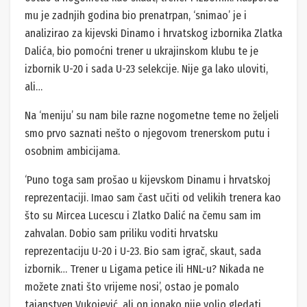
mu je zadnjih godina bio prenatrpan, ‘snimao’ je i
analizirao za kijevski Dinamo i hrvatskog izbornika Zlatka
Dalića, bio pomoćni trener u ukrajinskom klubu te je
izbornik U-20 i sada U-23 selekcije. Nije ga lako uloviti,
ali…
Na ‘meniju’ su nam bile razne nogometne teme no željeli
smo prvo saznati nešto o njegovom trenerskom putu i
osobnim ambicijama.
‘Puno toga sam prošao u kijevskom Dinamu i hrvatskoj
reprezentaciji. Imao sam čast učiti od velikih trenera kao
što su Mircea Lucescu i Zlatko Dalić na čemu sam im
zahvalan. Dobio sam priliku voditi hrvatsku
reprezentaciju U-20 i U-23. Bio sam igrač, skaut, sada
izbornik… Trener u Ligama petice ili HNL-u? Nikada ne
možete znati što vrijeme nosi’, ostao je pomalo
tajanstven Vukojević, ali on ionako nije volio gledati