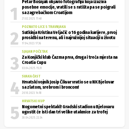
Petar Bošnjak objavio fotografiju koja izaziva
posebne emocije, vratili se s ratišta pa se poigrali
sa zagrebačkom Croatijom
21.02.2025. 11:48
POZNATO LICE S TRAVNJAKA
Sutkinja Kristina Veljačić o 16 godina karijere, prvoj
prosidbi na terenu, ali i najružnijoj situaciji u životu
17.04.2023. 17:36
SJAJAN POČETAK
Za Konjički klub Čazma prva, druga i treća mjesta na
Croatia Cupu
03.04.2025. 15:31
SVAKA ČAST
Hrvatski vojnik Josip Čikvar vratio se u NK Bjelovar
sa zlatom, srebrom i broncom!
20.10.2023. 14:18
HRVATSKI KUP
Nogometni spektakl! Gradski stadion u Bjelovaru
ugostit će isti dan tri velike utakmice za trofej
30.04.2025. 22:34