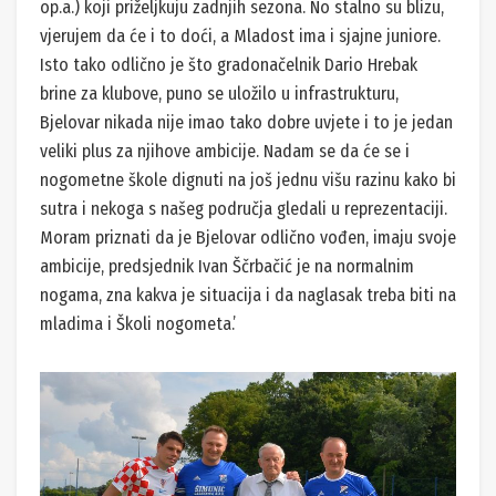
op.a.) koji priželjkuju zadnjih sezona. No stalno su blizu,
vjerujem da će i to doći, a Mladost ima i sjajne juniore.
Isto tako odlično je što gradonačelnik Dario Hrebak
brine za klubove, puno se uložilo u infrastrukturu,
Bjelovar nikada nije imao tako dobre uvjete i to je jedan
veliki plus za njihove ambicije. Nadam se da će se i
nogometne škole dignuti na još jednu višu razinu kako bi
sutra i nekoga s našeg područja gledali u reprezentaciji.
Moram priznati da je Bjelovar odlično vođen, imaju svoje
ambicije, predsjednik Ivan Ščrbačić je na normalnim
nogama, zna kakva je situacija i da naglasak treba biti na
mladima i Školi nogometa.’