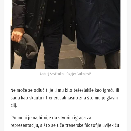
Andrej Ševčenko i Ognjen Vukojević
Ne može se odlučiti je li mu bilo teže/lakše kao igraču ili
sada kao skautu i treneru, ali jasno zna što mu je glavni
cilj.
‘Po meni je najbitnije da stvorim igrača za
reprezentaciju, a što se tiče trenerske filozofije uvijek ću