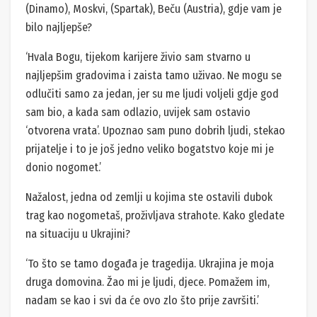
(Dinamo), Moskvi, (Spartak), Beču (Austria), gdje vam je
bilo najljepše?
‘Hvala Bogu, tijekom karijere živio sam stvarno u
najljepšim gradovima i zaista tamo uživao. Ne mogu se
odlučiti samo za jedan, jer su me ljudi voljeli gdje god
sam bio, a kada sam odlazio, uvijek sam ostavio
‘otvorena vrata’. Upoznao sam puno dobrih ljudi, stekao
prijatelje i to je još jedno veliko bogatstvo koje mi je
donio nogomet.’
Nažalost, jedna od zemlji u kojima ste ostavili dubok
trag kao nogometaš, proživljava strahote. Kako gledate
na situaciju u Ukrajini?
‘To što se tamo događa je tragedija. Ukrajina je moja
druga domovina. Žao mi je ljudi, djece. Pomažem im,
nadam se kao i svi da će ovo zlo što prije završiti.’