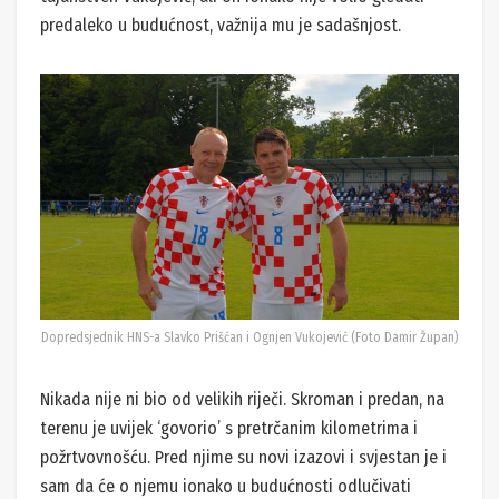
predaleko u budućnost, važnija mu je sadašnjost.
Dopredsjednik HNS-a Slavko Prišćan i Ognjen Vukojević (Foto Damir Župan)
Nikada nije ni bio od velikih riječi. Skroman i predan, na
terenu je uvijek ‘govorio’ s pretrčanim kilometrima i
požrtvovnošću. Pred njime su novi izazovi i svjestan je i
sam da će o njemu ionako u budućnosti odlučivati