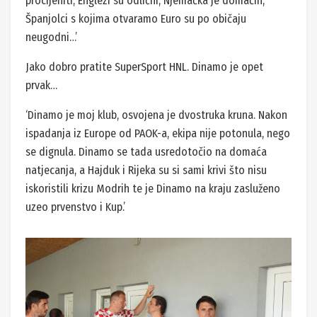
procijeniti, Englezi su odlični, Njemačka je domaćin,
Španjolci s kojima otvaramo Euro su po običaju
neugodni…’
Jako dobro pratite SuperSport HNL. Dinamo je opet
prvak…
‘Dinamo je moj klub, osvojena je dvostruka kruna. Nakon
ispadanja iz Europe od PAOK-a, ekipa nije potonula, nego
se dignula. Dinamo se tada usredotočio na domaća
natjecanja, a Hajduk i Rijeka su si sami krivi što nisu
iskoristili krizu Modrih te je Dinamo na kraju zasluženo
uzeo prvenstvo i Kup.’