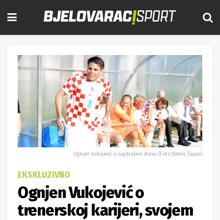
Ognjen Vukojević u najdražem dresu (Foto Damir Župan)
EKSKLUZIVNO
Ognjen Vukojević o
trenerskoj karijeri, svojem