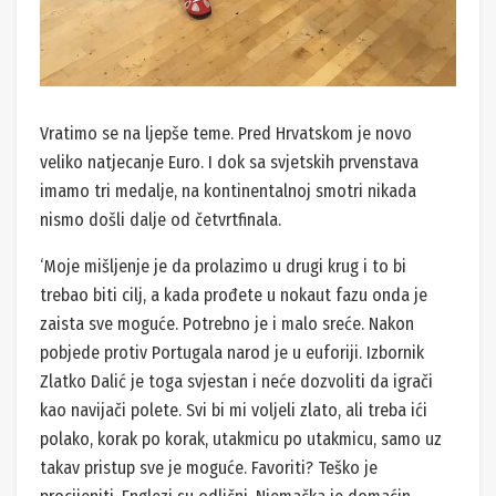
Vratimo se na ljepše teme. Pred Hrvatskom je novo
veliko natjecanje Euro. I dok sa svjetskih prvenstava
imamo tri medalje, na kontinentalnoj smotri nikada
nismo došli dalje od četvrtfinala.
‘Moje mišljenje je da prolazimo u drugi krug i to bi
trebao biti cilj, a kada prođete u nokaut fazu onda je
zaista sve moguće. Potrebno je i malo sreće. Nakon
pobjede protiv Portugala narod je u euforiji. Izbornik
Zlatko Dalić je toga svjestan i neće dozvoliti da igrači
kao navijači polete. Svi bi mi voljeli zlato, ali treba ići
polako, korak po korak, utakmicu po utakmicu, samo uz
takav pristup sve je moguće. Favoriti? Teško je