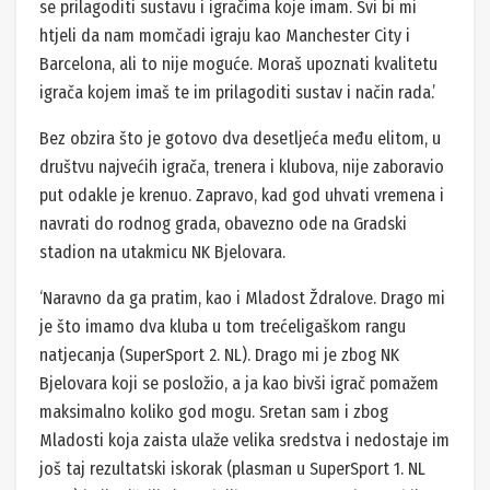
se prilagoditi sustavu i igračima koje imam. Svi bi mi
htjeli da nam momčadi igraju kao Manchester City i
Barcelona, ali to nije moguće. Moraš upoznati kvalitetu
igrača kojem imaš te im prilagoditi sustav i način rada.’
Bez obzira što je gotovo dva desetljeća među elitom, u
društvu najvećih igrača, trenera i klubova, nije zaboravio
put odakle je krenuo. Zapravo, kad god uhvati vremena i
navrati do rodnog grada, obavezno ode na Gradski
stadion na utakmicu NK Bjelovara.
‘Naravno da ga pratim, kao i Mladost Ždralove. Drago mi
je što imamo dva kluba u tom trećeligaškom rangu
natjecanja (SuperSport 2. NL). Drago mi je zbog NK
Bjelovara koji se posložio, a ja kao bivši igrač pomažem
maksimalno koliko god mogu. Sretan sam i zbog
Mladosti koja zaista ulaže velika sredstva i nedostaje im
još taj rezultatski iskorak (plasman u SuperSport 1. NL