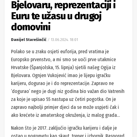
Bjelovaru, reprezentaciji i
Euru te užasu u drugoj
domovini
Danijel Starešinčić
13.06.2024. 18:01
Polako se u zraku osjeti euforija, pred vratima je
Europsko prvenstvo, a mi smo se uoči prve utakmice
Hrvatske (Španjolska, 15. lipnja) sjetili našeg Ogija iz
Bjelovara. Ognjen Vukojević imao je lijepu igračku
karijeru, dogurao je i do reprezentacije. Zapravo ne
‘dogurao’ nego je dugi niz godina bio važan dio Vatrenih
za koje je upisao 55 nastupa uz četiri pogotka. On je
zapravo najbolji primjer djeci da se može uspjeti čak i
ako krećete iz amaterskog okruženja, iz malog grada…
Nakon što je 2017. zaključio igračku karijeru i dalje je
ostao u nogometu kao skaut, trener i izbornik. Raspored