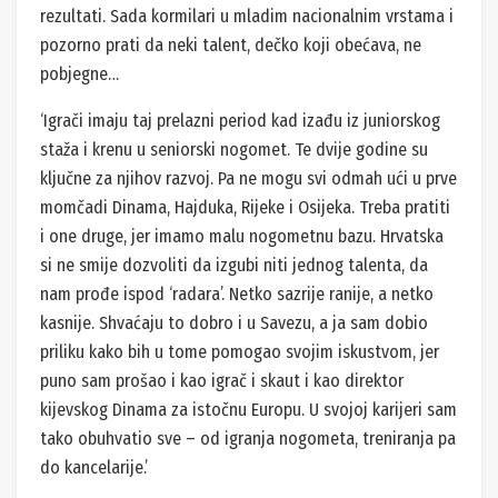
rezultati. Sada kormilari u mladim nacionalnim vrstama i
pozorno prati da neki talent, dečko koji obećava, ne
pobjegne…
‘Igrači imaju taj prelazni period kad izađu iz juniorskog
staža i krenu u seniorski nogomet. Te dvije godine su
ključne za njihov razvoj. Pa ne mogu svi odmah ući u prve
momčadi Dinama, Hajduka, Rijeke i Osijeka. Treba pratiti
i one druge, jer imamo malu nogometnu bazu. Hrvatska
si ne smije dozvoliti da izgubi niti jednog talenta, da
nam prođe ispod ‘radara’. Netko sazrije ranije, a netko
kasnije. Shvaćaju to dobro i u Savezu, a ja sam dobio
priliku kako bih u tome pomogao svojim iskustvom, jer
puno sam prošao i kao igrač i skaut i kao direktor
kijevskog Dinama za istočnu Europu. U svojoj karijeri sam
tako obuhvatio sve – od igranja nogometa, treniranja pa
do kancelarije.’