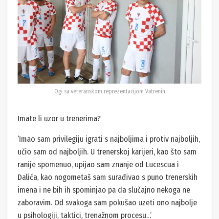
Ogi sa veteranskom reprezentacijom Vatrenih
Imate li uzor u trenerima?
‘Imao sam privilegiju igrati s najboljima i protiv najboljih,
učio sam od najboljih. U trenerskoj karijeri, kao što sam
ranije spomenuo, upijao sam znanje od Lucescua i
Dalića, kao nogometaš sam surađivao s puno trenerskih
imena i ne bih ih spominjao pa da slučajno nekoga ne
zaboravim. Od svakoga sam pokušao uzeti ono najbolje
u psihologiji, taktici, trenažnom procesu…’