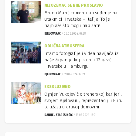
NIZOZEMAC SE NIJE PROSLAVIO
Bruno Marić komentirao suđenje na
utakmici Hrvatska – Italija: To je
najblaže što mogu napisati!
BJELOVARAC
25.06.2024. 09:28
ODLIČNA ATMOSFERA
Imamo fotografije i videa navijača iz
naše županije koji su bili 12. igrač
Hrvatske u Hamburgu
BJELOVARAC
19.06.2024. 19:09
EKSKLUZIVNO
Ognjen Vukojević o trenerskoj karijeri,
svojem Bjelovaru, reprezentaciji i Euru
te užasu u drugoj domovini
DANIJEL STAREŠINČIĆ
13.06.2024. 18:01