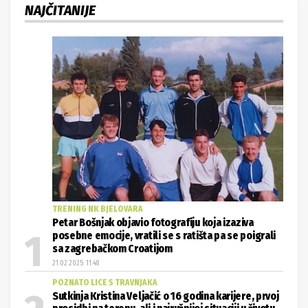
NAJČITANIJE
TRENING NK BJELOVARA
Petar Bošnjak objavio fotografiju koja izaziva
posebne emocije, vratili se s ratišta pa se poigrali
sa zagrebačkom Croatijom
21.02.2025. 11:48
POZNATO LICE S TRAVNJAKA
Sutkinja Kristina Veljačić o 16 godina karijere, prvoj