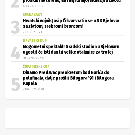
prosidbi na terenu, ali i najružnijoj situaciji u životu
17.04.2023. 17:36
SVAKA ČAST
Hrvatski vojnik Josip Čikvar vratio se u NK Bjelovar
sa zlatom, srebrom i broncom!
20.10.2023. 14:18
HRVATSKI KUP
Nogometni spektakl! Gradski stadion u Bjelovaru
ugostit će isti dan tri velike utakmice za trofej
30.04.2025. 22:34
ŽUPANIJSKI KUP
Dinamo Predavac preokretom kod Garića do
polufinala, dalje prošli i Bilogora ’91 i Bilogora
Kapela
23.04.2025. 21:48