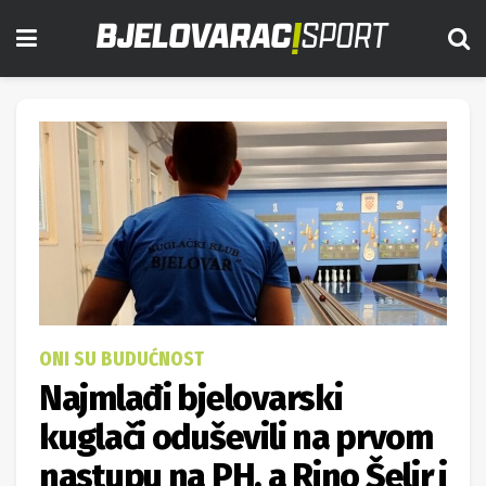
ONI SU BUDUĆNOST
Najmlađi bjelovarski
kuglači oduševili na prvom
nastupu na PH, a Rino Šelir i