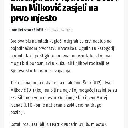
Ivan Milković zasjeli na
prvo mjesto
Danijel Starešinčić
09.04.2024. 10:33
Bjelovarski najmlađi kuglači odigrali su prvi nastup na
pojedinačnom prvenstvu Hrvatske u Ogulinu u kategoriji
podmladak i postigli fenomenalne rezultate s kojima
mogu biti ponosni svi u klubu, ali i njihovi roditelji te
Bjelovarsko-bilogorska županija.
Tako su najbolja ostvarenja imali Rino Šelir (U12) i Ivan
Milković (U11) koji su bili na najvišoj mogućoj razini te su
završili na prvom mjestu. Odličan je bio i Ivan Matej
Ivanac (U11) koji je natjecanje zaključio na drugoj
poziciji.
Ostali rezultati bili su Patrik Pucarin U11 (5. mjesto),