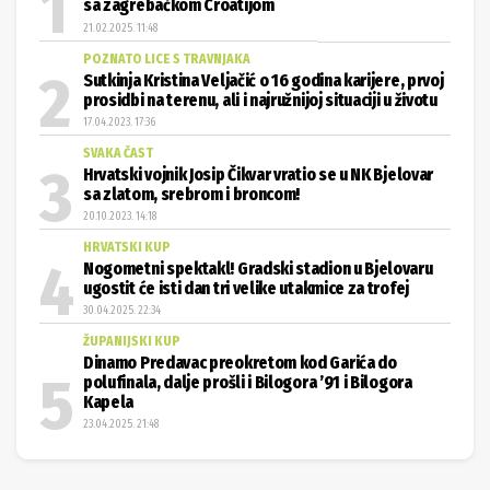
sa zagrebačkom Croatijom
21.02.2025. 11:48
POZNATO LICE S TRAVNJAKA
Sutkinja Kristina Veljačić o 16 godina karijere, prvoj
prosidbi na terenu, ali i najružnijoj situaciji u životu
17.04.2023. 17:36
SVAKA ČAST
Hrvatski vojnik Josip Čikvar vratio se u NK Bjelovar
sa zlatom, srebrom i broncom!
20.10.2023. 14:18
HRVATSKI KUP
Nogometni spektakl! Gradski stadion u Bjelovaru
ugostit će isti dan tri velike utakmice za trofej
30.04.2025. 22:34
ŽUPANIJSKI KUP
Dinamo Predavac preokretom kod Garića do
polufinala, dalje prošli i Bilogora ’91 i Bilogora
Kapela
23.04.2025. 21:48