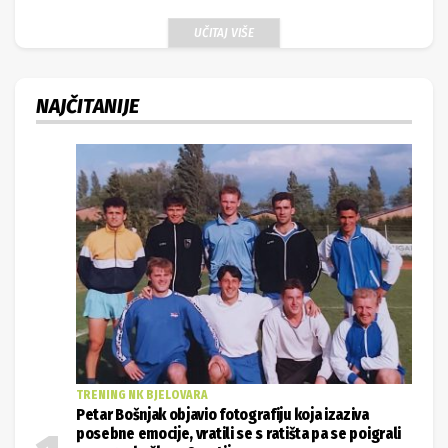
UČITAJ VIŠE
NAJČITANIJE
TRENING NK BJELOVARA
Petar Bošnjak objavio fotografiju koja izaziva
posebne emocije, vratili se s ratišta pa se poigrali