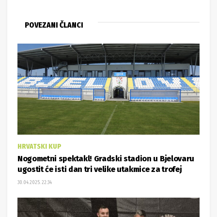
POVEZANI ČLANCI
HRVATSKI KUP
Nogometni spektakl! Gradski stadion u Bjelovaru
ugostit će isti dan tri velike utakmice za trofej
30.04.2025. 22:34