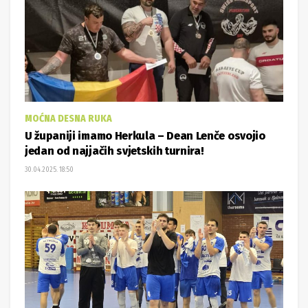
MOĆNA DESNA RUKA
U županiji imamo Herkula – Dean Lenče osvojio
jedan od najjačih svjetskih turnira!
30.04.2025. 18:50