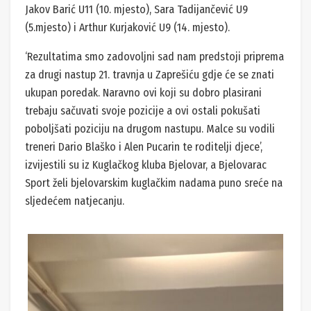
Jakov Barić U11 (10. mjesto), Sara Tadijančević U9
(5.mjesto) i Arthur Kurjaković U9 (14. mjesto).
‘Rezultatima smo zadovoljni sad nam predstoji priprema
za drugi nastup 21. travnja u Zaprešiću gdje će se znati
ukupan poredak. Naravno ovi koji su dobro plasirani
trebaju sačuvati svoje pozicije a ovi ostali pokušati
poboljšati poziciju na drugom nastupu. Malce su vodili
treneri Dario Blaško i Alen Pucarin te roditelji djece’,
izvijestili su iz Kuglačkog kluba Bjelovar, a Bjelovarac
Sport želi bjelovarskim kuglačkim nadama puno sreće na
sljedećem natjecanju.