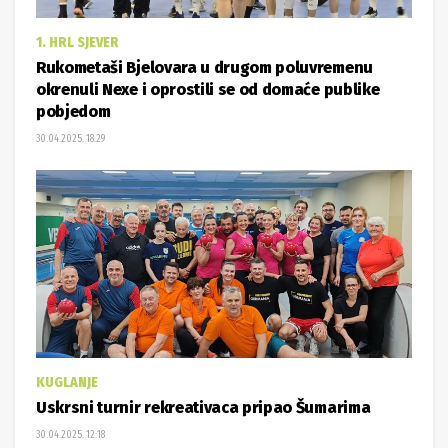
1. HRL SJEVER
Rukometaši Bjelovara u drugom poluvremenu
okrenuli Nexe i oprostili se od domaće publike
pobjedom
30.04.2025. 18:29
KUGLANJE
Uskrsni turnir rekreativaca pripao Šumarima
30.04.2025. 12:18