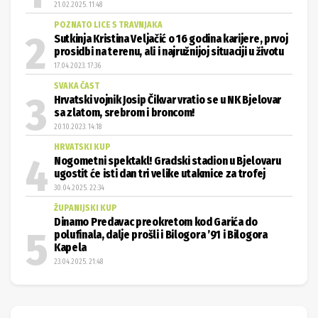
21.02.2025. 11:48
POZNATO LICE S TRAVNJAKA
Sutkinja Kristina Veljačić o 16 godina karijere, prvoj
prosidbi na terenu, ali i najružnijoj situaciji u životu
17.04.2023. 17:36
SVAKA ČAST
Hrvatski vojnik Josip Čikvar vratio se u NK Bjelovar
sa zlatom, srebrom i broncom!
20.10.2023. 14:18
HRVATSKI KUP
Nogometni spektakl! Gradski stadion u Bjelovaru
ugostit će isti dan tri velike utakmice za trofej
30.04.2025. 22:34
ŽUPANIJSKI KUP
Dinamo Predavac preokretom kod Garića do
polufinala, dalje prošli i Bilogora ’91 i Bilogora
Kapela
23.04.2025. 21:48