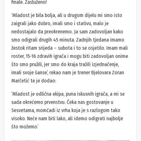
finale. Zasluženo!
‘Mladost je bila bolja, ali u drugom dijelu mi smo isto
zaigrali jako dobro, imali smo i stativu, malo je
nedostajalo da preokrenemo. Ja sam zadovoljan kako
smo odigrali drugih 45 minuta. Zadnjih tjedana imamo
žestok ritam srijeda – subota i to se osjetilo. Imam mali
roster, 15-16 zdravih igrača i mogu biti zadovoljan onime
što smo pružili, jer smo do kraja tražili izjednačenje,
imali svoje šanse’, rekao nam je trener Bjelovara Zoran
Marčetić te je dodao:
‘Mladost je odlična ekipa, puna iskusnih igrača, a mi se
sada okrećemo prvenstvu. Čeka nas gostovanje u
Sesvetama, momčadi iz vrha koja je s razlogom tako
visoko. Neće nam biti lako, ali idemo odigrati najbolje
što možemo.’