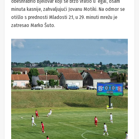
obeshrabrio Bjelovar koji se brzo vratio u ‘egal’, osam
minuta kasnije, zahvaljujući Jovanu Motiki. Na odmor se
otišlo s prednosti Mladosti 2:1, u 29. minuti mrežu je
zatresao Marko Šuto.