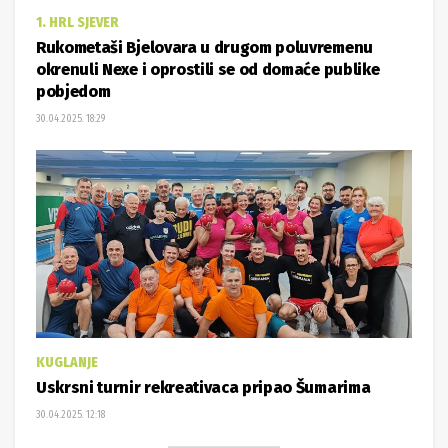
1. HRL SJEVER
Rukometaši Bjelovara u drugom poluvremenu
okrenuli Nexe i oprostili se od domaće publike
pobjedom
30.04.2025. 18:29
KUGLANJE
Uskrsni turnir rekreativaca pripao Šumarima
30.04.2025. 12:18