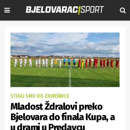
STIGLI SMO DO ZAVRŠNICE
Mladost Ždralovi preko
Bjelovara do finala Kupa, a
u drami u Predavcu