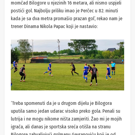
momčad Bilogore u njezinih 16 metara, ali nismo uspjeli
postići gol. Najbolju priliku imao je Perčec u 82. minuti
kada je sa dva metra promašio prazan gol’, rekao nam je
trener Dinama Nikola Papac koji je nastavio:
‘Treba spomenuti da je u drugom dijelu je Bilogora
uputila samo jedan udarac visoko preko gola. Penali su
lutrija i ne mogu nikome ništa zamjeriti. Žao mi je mojih
igrača, ali danas je sportska sreća otišla na stranu
Bilogore zahvaljujući golmanu Gavranoviću koji je od