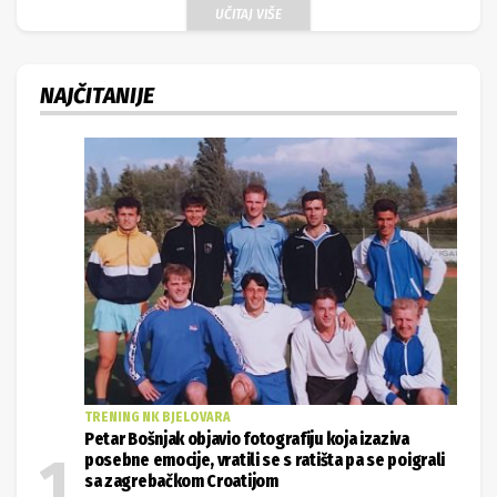
UČITAJ VIŠE
NAJČITANIJE
TRENING NK BJELOVARA
Petar Bošnjak objavio fotografiju koja izaziva
posebne emocije, vratili se s ratišta pa se poigrali
sa zagrebačkom Croatijom