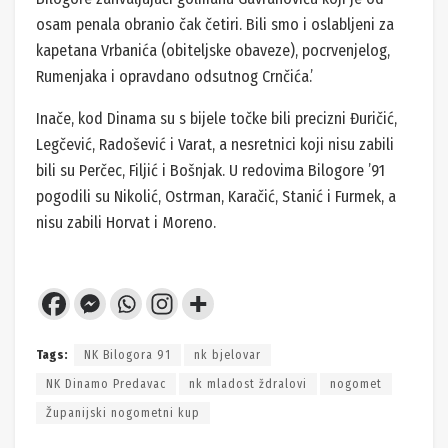
osam penala obranio čak četiri. Bili smo i oslabljeni za
kapetana Vrbanića (obiteljske obaveze), pocrvenjelog,
Rumenjaka i opravdano odsutnog Crnčića.’
Inače, kod Dinama su s bijele točke bili precizni Đuričić,
Legčević, Radošević i Varat, a nesretnici koji nisu zabili
bili su Perčec, Filjić i Bošnjak. U redovima Bilogore ’91
pogodili su Nikolić, Ostrman, Karačić, Stanić i Furmek, a
nisu zabili Horvat i Moreno.
Tags:
NK Bilogora 91
nk bjelovar
NK Dinamo Predavac
nk mladost ždralovi
nogomet
Županijski nogometni kup