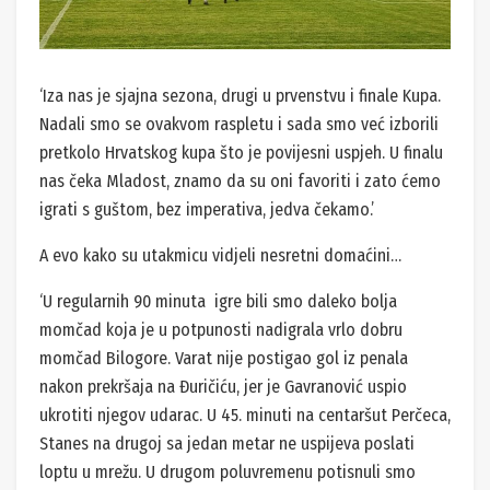
‘Iza nas je sjajna sezona, drugi u prvenstvu i finale Kupa.
Nadali smo se ovakvom raspletu i sada smo već izborili
pretkolo Hrvatskog kupa što je povijesni uspjeh. U finalu
nas čeka Mladost, znamo da su oni favoriti i zato ćemo
igrati s guštom, bez imperativa, jedva čekamo.’
A evo kako su utakmicu vidjeli nesretni domaćini…
‘U regularnih 90 minuta igre bili smo daleko bolja
momčad koja je u potpunosti nadigrala vrlo dobru
momčad Bilogore. Varat nije postigao gol iz penala
nakon prekršaja na Đuričiću, jer je Gavranović uspio
ukrotiti njegov udarac. U 45. minuti na centaršut Perčeca,
Stanes na drugoj sa jedan metar ne uspijeva poslati
loptu u mrežu. U drugom poluvremenu potisnuli smo