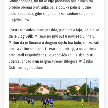
Grubišnopoljce, no nitko nije pronašao način kako da
probije obranu protivnika pa je odluka pala iz lutrije
jedanaesteraca, gdje su gosti nakon sedme serije bili
uspješniji 5:4.
‘Čvrsta utakmica, puno prekida, puna prekršaja, vidjelo se
da je ulog velik. Mi smo po prvi put u povijesti u finalu.
Mislim da je Dinamo u drugom dijelu bio bolji, ali izdržali
smo, a zatim smo kod 11-eraca bili mirniji, a na vratima
smo imali raspoloženog Gavranovića koji je skinuo tri
udarca’, pričao nam je igrač/trener Bilogore ’91 Željko
Ostrman te je dodao: