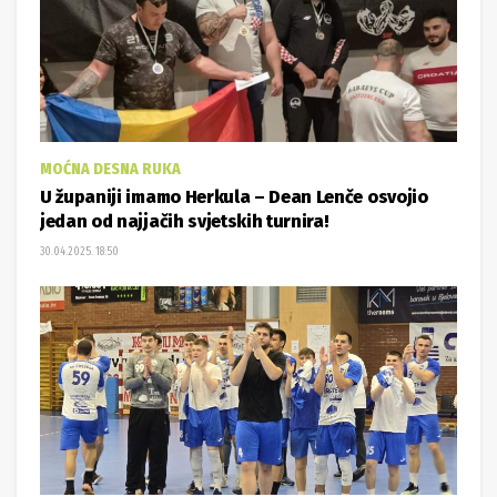
MOĆNA DESNA RUKA
U županiji imamo Herkula – Dean Lenče osvojio
jedan od najjačih svjetskih turnira!
30.04.2025. 18:50