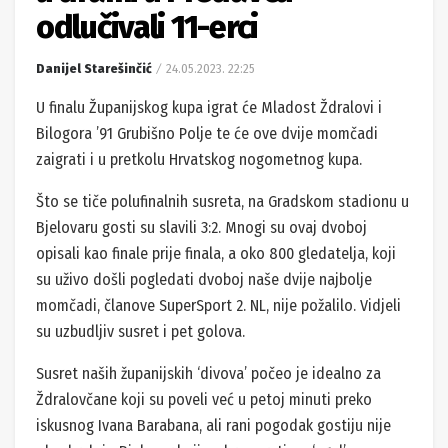
odlučivali 11-erci
Danijel Starešinčić
24.05.2023. 22:25
U finalu Županijskog kupa igrat će Mladost Ždralovi i
Bilogora ’91 Grubišno Polje te će ove dvije momčadi
zaigrati i u pretkolu Hrvatskog nogometnog kupa.
Što se tiče polufinalnih susreta, na Gradskom stadionu u
Bjelovaru gosti su slavili 3:2. Mnogi su ovaj dvoboj
opisali kao finale prije finala, a oko 800 gledatelja, koji
su uživo došli pogledati dvoboj naše dvije najbolje
momčadi, članove SuperSport 2. NL, nije požalilo. Vidjeli
su uzbudljiv susret i pet golova.
Susret naših županijskih ‘divova’ počeo je idealno za
Ždralovčane koji su poveli već u petoj minuti preko
iskusnog Ivana Barabana, ali rani pogodak gostiju nije