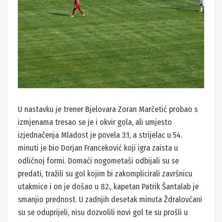
U nastavku je trener Bjelovara Zoran Marčetić probao s
izmjenama tresao se je i okvir gola, ali umjesto
izjednačenja Mladost je povela 3:1, a strijelac u 54.
minuti je bio Dorjan Franceković koji igra zaista u
odličnoj formi. Domaći nogometaši odbijali su se
predati, tražili su gol kojim bi zakomplicirali završnicu
utakmice i on je došao u 82., kapetan Patrik Šantalab je
smanjio prednost. U zadnjih desetak minuta Ždralovčani
su se oduprijeli, nisu dozvolili novi gol te su prošli u