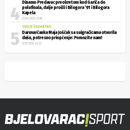
Dinamo Predavac preokretom kod Garića do
polufinala, dalje prošli i Bilogora ’91 i Bilogora
Kapela
23.04.2025. 21:48
OVO JE ŠOKANTNO
Daruvarčanka Maja Joščak sa suigračicama otvorila
dušu, potresno priopćenje: Pomozite nam!
12.11.2024. 22:22