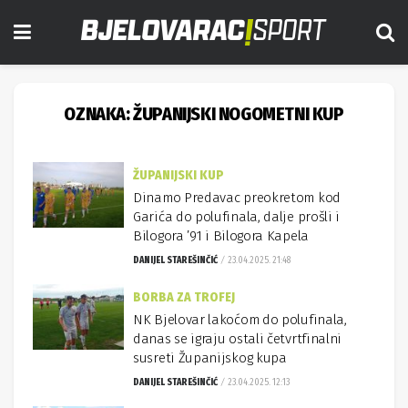
OZNAKA:
ŽUPANIJSKI NOGOMETNI KUP
ŽUPANIJSKI KUP
Dinamo Predavac preokretom kod
Garića do polufinala, dalje prošli i
Bilogora ’91 i Bilogora Kapela
DANIJEL STAREŠINČIĆ
23.04.2025. 21:48
BORBA ZA TROFEJ
NK Bjelovar lakoćom do polufinala,
danas se igraju ostali četvrtfinalni
susreti Županijskog kupa
DANIJEL STAREŠINČIĆ
23.04.2025. 12:13