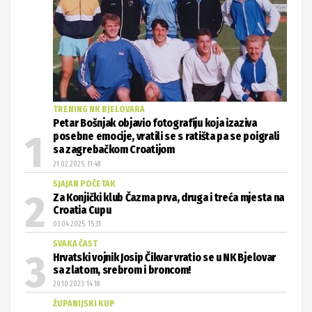
TRENING NK BJELOVARA
Petar Bošnjak objavio fotografiju koja izaziva
posebne emocije, vratili se s ratišta pa se poigrali
sa zagrebačkom Croatijom
21.02.2025. 11:48
SJAJAN POČETAK
Za Konjički klub Čazma prva, druga i treća mjesta na
Croatia Cupu
03.04.2025. 15:31
SVAKA ČAST
Hrvatski vojnik Josip Čikvar vratio se u NK Bjelovar
sa zlatom, srebrom i broncom!
20.10.2023. 14:18
ŽUPANIJSKI KUP