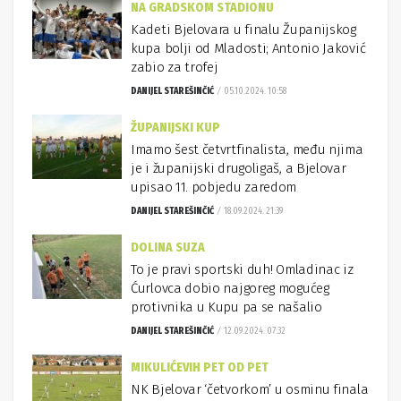
NA GRADSKOM STADIONU
Kadeti Bjelovara u finalu Županijskog
kupa bolji od Mladosti; Antonio Jaković
zabio za trofej
DANIJEL STAREŠINČIĆ
05.10.2024. 10:58
ŽUPANIJSKI KUP
Imamo šest četvrtfinalista, među njima
je i županijski drugoligaš, a Bjelovar
upisao 11. pobjedu zaredom
DANIJEL STAREŠINČIĆ
18.09.2024. 21:39
DOLINA SUZA
To je pravi sportski duh! Omladinac iz
Ćurlovca dobio najgoreg mogućeg
protivnika u Kupu pa se našalio
DANIJEL STAREŠINČIĆ
12.09.2024. 07:32
MIKULIĆEVIH PET OD PET
NK Bjelovar ‘četvorkom’ u osminu finala