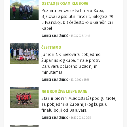
OSTALO JE OSAM KLUBOVA
Poznati parovi četvrtfinala Kupa,
Bjelovar apsolutni favorit, Bilogora ’91
u Ivanskoj, bit će žestoko u Garešnici i
Kapeli
DANIJEL STAREŠINČIĆ
13.03.2025. 12:46
ČESTITAMO
Juniori NK Bjelovara pobjednici
Županijskog kupa, finale protiv
Daruvara odlučeno u zadnjim
minutama!
DANIJEL STAREŠINČIĆ
17.10.2024. 18:58
NA BRDU ŽIVE LIJEPE DANE
Stariji pioniri Mladosti (Ž) podigli trofej
za pobjednika Županijskog kupa, u
finalu bolji od Daruvara
DANIJEL STAREŠINČIĆ
16.10.2024. 20:25