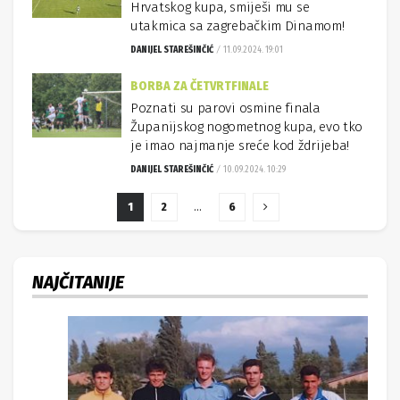
Hrvatskog kupa, smiješi mu se
utakmica sa zagrebačkim Dinamom!
DANIJEL STAREŠINČIĆ
11.09.2024. 19:01
BORBA ZA ČETVRTFINALE
Poznati su parovi osmine finala
Županijskog nogometnog kupa, evo tko
je imao najmanje sreće kod ždrijeba!
DANIJEL STAREŠINČIĆ
10.09.2024. 10:29
1
2
…
6
NAJČITANIJE