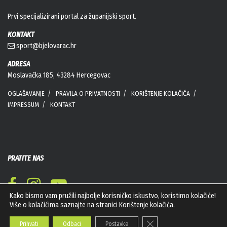
Prvi specijalizirani portal za županijski sport.
KONTAKT
sport@bjelovarac.hr
ADRESA
Moslavačka 185, 43284 Hercegovac
OGLAŠAVANJE
PRAVILA O PRIVATNOSTI
KORIŠTENJE KOLAČIĆA
IMPRESSUM
KONTAKT
PRATITE NAS
Kako bismo vam pružili najbolje korisničko iskustvo, koristimo kolačiće!
Više o kolačićima saznajte na stranici
Korištenje kolačića
.
Close GDPR Cookie Banner
Prihvati
Odbaci
Postavke