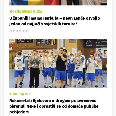
MOĆNA DESNA RUKA
U županiji imamo Herkula – Dean Lenče osvojio
jedan od najjačih svjetskih turnira!
30.04.2025. 18:50
1. HRL SJEVER
Rukometaši Bjelovara u drugom poluvremenu
okrenuli Nexe i oprostili se od domaće publike
pobjedom