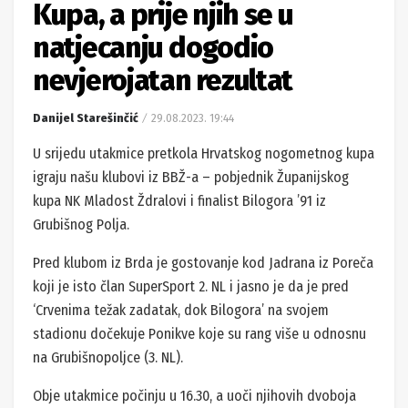
Kupa, a prije njih se u
natjecanju dogodio
nevjerojatan rezultat
Danijel Starešinčić
29.08.2023. 19:44
U srijedu utakmice pretkola Hrvatskog nogometnog kupa
igraju našu klubovi iz BBŽ-a – pobjednik Županijskog
kupa NK Mladost Ždralovi i finalist Bilogora ’91 iz
Grubišnog Polja.
Pred klubom iz Brda je gostovanje kod Jadrana iz Poreča
koji je isto član SuperSport 2. NL i jasno je da je pred
‘Crvenima težak zadatak, dok Bilogora’ na svojem
stadionu dočekuje Ponikve koje su rang više u odnosnu
na Grubišnopoljce (3. NL).
Obje utakmice počinju u 16.30, a uoči njihovih dvoboja