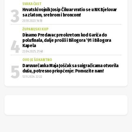
SVAKA ČAST
Hrvatski vojnik Josip Čikvar vratio se u NK Bjelovar
sa zlatom, srebrom i broncom!
20.10.2023. 14:18
ŽUPANIJSKI KUP
Dinamo Predavac preokretom kod Garića do
polufinala, dalje prošli i Bilogora ’91 i Bilogora
Kapela
23.04.2025. 21:48
OVO JE ŠOKANTNO
Daruvarčanka Maja Joščak sa suigračicama otvorila
dušu, potresno priopćenje: Pomozite nam!
12.11.2024. 22:22