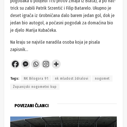
pogodaka u pobjedi 11:0 protiv Zmaja iz Blata), a po hat-
trick su zabili Patrik Srzentić i Filip Batarelo. Ukupno je
deset igrača iz Grobničana dalo barem jedan gol, dok je
jedan bio autogol, a počasni pogodak za domaćina bio
je djelo Marija Kubačeka.
Na kraju se najviše naradila osoba koja je pisala
zapisnik…
Tags:
NK Bilogora 91
nk mladost ždralovi
nogomet
Županijski nogometni kup
POVEZANI ČLANCI