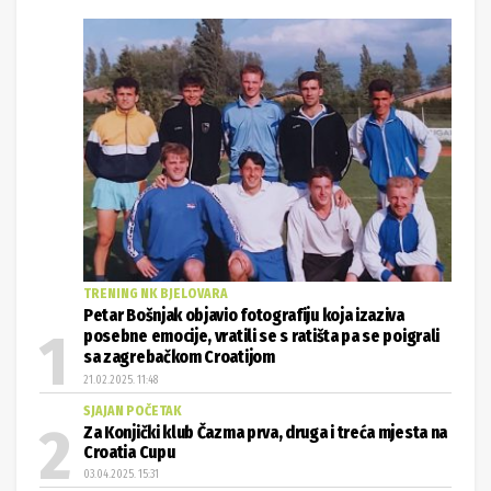
TRENING NK BJELOVARA
Petar Bošnjak objavio fotografiju koja izaziva
posebne emocije, vratili se s ratišta pa se poigrali
sa zagrebačkom Croatijom
21.02.2025. 11:48
SJAJAN POČETAK
Za Konjički klub Čazma prva, druga i treća mjesta na
Croatia Cupu
03.04.2025. 15:31