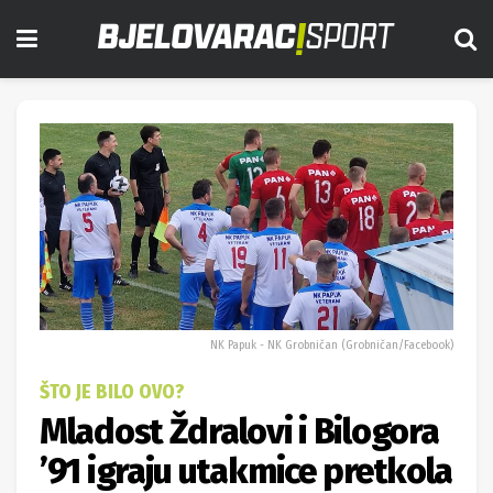
NK Papuk - NK Grobničan (Grobničan/Facebook)
ŠTO JE BILO OVO?
Mladost Ždralovi i Bilogora
’91 igraju utakmice pretkola