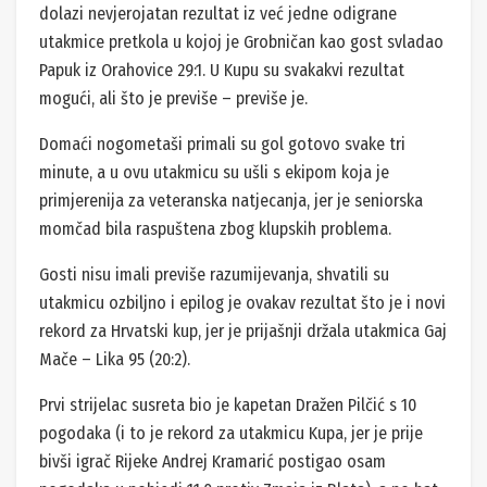
dolazi nevjerojatan rezultat iz već jedne odigrane
utakmice pretkola u kojoj je Grobničan kao gost svladao
Papuk iz Orahovice 29:1. U Kupu su svakakvi rezultat
mogući, ali što je previše – previše je.
Domaći nogometaši primali su gol gotovo svake tri
minute, a u ovu utakmicu su ušli s ekipom koja je
primjerenija za veteranska natjecanja, jer je seniorska
momčad bila raspuštena zbog klupskih problema.
Gosti nisu imali previše razumijevanja, shvatili su
utakmicu ozbiljno i epilog je ovakav rezultat što je i novi
rekord za Hrvatski kup, jer je prijašnji držala utakmica Gaj
Mače – Lika 95 (20:2).
Prvi strijelac susreta bio je kapetan Dražen Pilčić s 10
pogodaka (i to je rekord za utakmicu Kupa, jer je prije
bivši igrač Rijeke Andrej Kramarić postigao osam