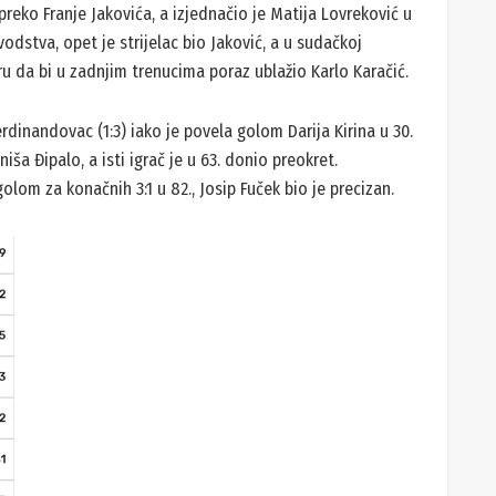
 preko Franje Jakovića, a izjednačio je Matija Lovreković u
odstva, opet je strijelac bio Jaković, a u sudačkoj
ru da bi u zadnjim trenucima poraz ublažio Karlo Karačić.
rdinandovac (1:3) iako je povela golom Darija Kirina u 30.
iša Đipalo, a isti igrač je u 63. donio preokret.
lom za konačnih 3:1 u 82., Josip Fuček bio je precizan.