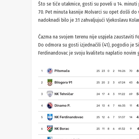
Što se tiče utakmice, gosti su poveli u 14. minuti
70. Pet minuta kasnije Molvarci su opet došli do v
nadoknadi bilo je 3:1 zahvaljujući Vjekoslavu Kola
Čazma na svojem terenu nije uspjela zaustaviti Fe
Do odmora su gosti izjednačili (41), pogodio je Sin
Ferdinandovac je svoju kvalitetu naplatio novim go