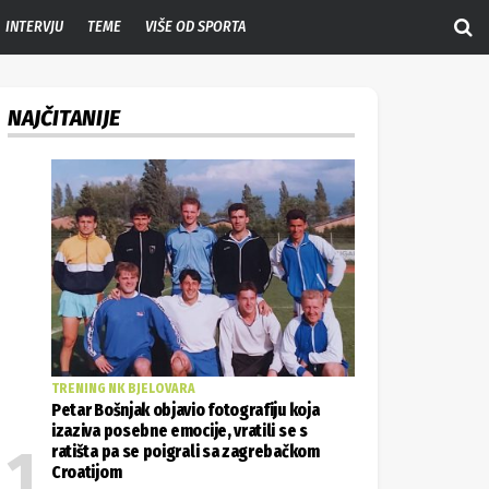
INTERVJU
TEME
VIŠE OD SPORTA
NAJČITANIJE
TRENING NK BJELOVARA
Petar Bošnjak objavio fotografiju koja
izaziva posebne emocije, vratili se s
ratišta pa se poigrali sa zagrebačkom
Croatijom