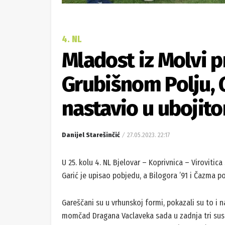
4. NL
Mladost iz Molvi p
Grubišnom Polju, 
nastavio u ubojit
Danijel Starešinčić
27.05.2023. 22:17
U 25. kolu 4. NL Bjelovar – Koprivnica – Virovitic
Garić je upisao pobjedu, a Bilogora ’91 i Čazma p
Gareščani su u vrhunskoj formi, pokazali su to i 
momčad Dragana Vaclaveka sada u zadnja tri susreta