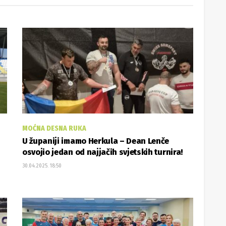
MOĆNA DESNA RUKA
U županiji imamo Herkula – Dean Lenče
osvojio jedan od najjačih svjetskih turnira!
30.04.2025. 18:50