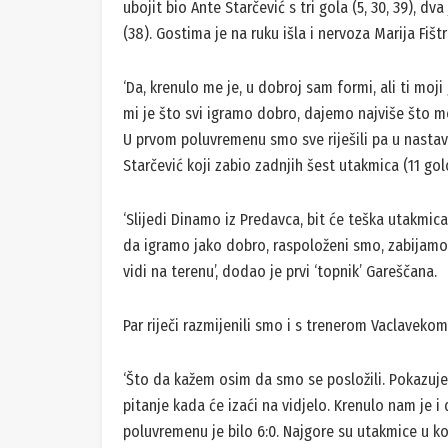
ubojit bio Ante Starčević s tri gola (5, 30, 39), dv
(38). Gostima je na ruku išla i nervoza Marija Fištr
‘Da, krenulo me je, u dobroj sam formi, ali ti moji
mi je što svi igramo dobro, dajemo najviše što
U prvom poluvremenu smo sve riješili pa u nastavk
Starčević koji zabio zadnjih šest utakmica (11 golo
‘Slijedi Dinamo iz Predavca, bit će teška utakmic
da igramo jako dobro, raspoloženi smo, zabijamo n
vidi na terenu’, dodao je prvi ‘topnik’ Gareščana.
Par riječi razmijenili smo i s trenerom Vaclaveko
‘Što da kažem osim da smo se posložili. Pokazuj
pitanje kada će izaći na vidjelo. Krenulo nam je 
poluvremenu je bilo 6:0. Najgore su utakmice u k