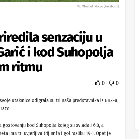
NK Mladost Molve (Facebook)
riredila senzaciju u
Garić i kod Suhopolja
om ritmu
0
0
a svoje utakmice odigrala su tri naša predstavnika iz BBŽ-a,
oraze.
na gostovanju kod Suhopolja kojeg su svladali 6:0, a
 ima tri uvjerljiva trijumfa i gol razliku 19-1. Opet je