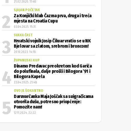
21.02.2025. 11:48
SJAJAN POČETAK
Za Konjički klub Čazma prva, druga i treća
mjesta na Croatia Cupu
03.04.2025. 15:31
SVAKA ČAST
Hrvatski vojnik Josip Čikvar vratio se u NK
Bjelovar sa zlatom, srebrom i broncom!
20.10.2023. 14:18
ŽUPANIJSKI KUP
Dinamo Predavac preokretom kod Garića
do polufinala, dalje prošli i Bilogora ’91 i
Bilogora Kapela
23.04.2025. 21:48
OVO JE ŠOKANTNO
Daruvarčanka Maja Joščak sa suigračicama
otvorila dušu, potresno priopćenje:
Pomozite nam!
12.11.2024. 22:22