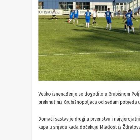
Veliko iznenađenje se dogodilo u Grubišnom Polju 
prekinut niz Grubišnopoljaca od sedam pobjeda 
Domaći sastav je drugi u prvenstvu i najvjerojatni
kupa u srijedu kada dočekuju Mladost iz Ždralova