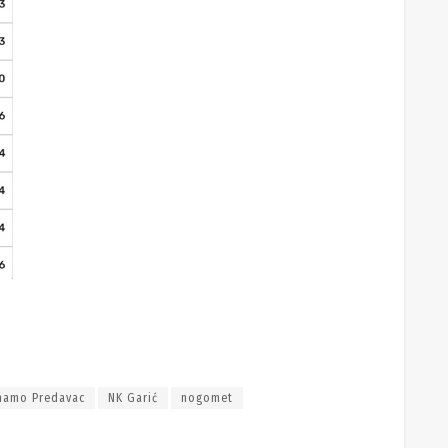
namo Predavac
NK Garić
nogomet