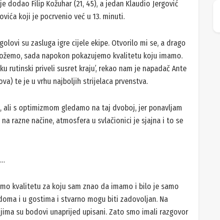
a je dodao Filip Kožuhar (21, 45), a jedan Klaudio Jergović
ovića koji je pocrvenio već u 13. minuti.
 golovi su zasluga igre cijele ekipe. Otvorilo mi se, a drago
 možemo, sada napokon pokazujemo kvalitetu koju imamo.
u rutinski priveli susret kraju’, rekao nam je napadač Ante
va) te je u vrhu najboljih strijelaca prvenstva.
a, ali s optimizmom gledamo na taj dvoboj, jer ponavljam
a razne načine, atmosfera u svlačionici je sjajna i to se
m…
emo kvalitetu za koju sam znao da imamo i bilo je samo
i doma i u gostima i stvarno mogu biti zadovoljan. Na
ojima su bodovi unaprijed upisani. Zato smo imali razgovor