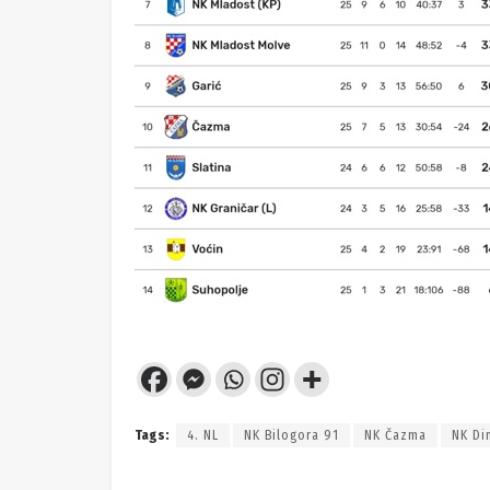
Tags:
4. NL
NK Bilogora 91
NK Čazma
NK Di