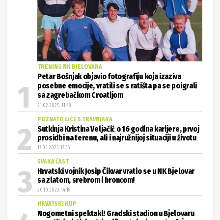
TRENING NK BJELOVARA
Petar Bošnjak objavio fotografiju koja izaziva
posebne emocije, vratili se s ratišta pa se poigrali
sa zagrebačkom Croatijom
21.02.2025. 11:48
POZNATO LICE S TRAVNJAKA
Sutkinja Kristina Veljačić o 16 godina karijere, prvoj
prosidbi na terenu, ali i najružnijoj situaciji u životu
17.04.2023. 17:36
SVAKA ČAST
Hrvatski vojnik Josip Čikvar vratio se u NK Bjelovar
sa zlatom, srebrom i broncom!
20.10.2023. 14:18
HRVATSKI KUP
Nogometni spektakl! Gradski stadion u Bjelovaru