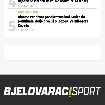
ugostit će isti dan tri velike utakmice za trofej
30.04.2025. 22:34
ŽUPANIJSKI KUP
Dinamo Predavac preokretom kod Garića do
polufinala, dalje prošli i Bilogora ’91 i Bilogora
Kapela
23.04.2025. 21:48