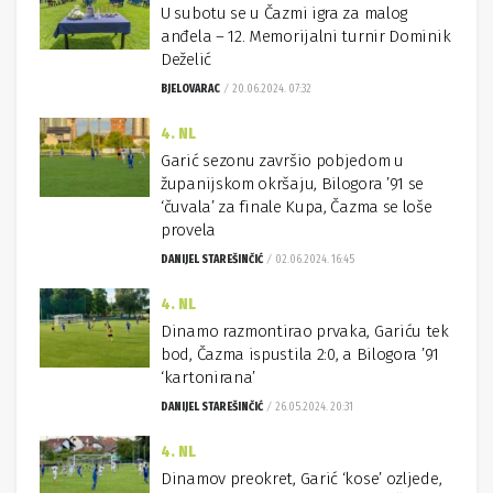
U subotu se u Čazmi igra za malog
anđela – 12. Memorijalni turnir Dominik
Deželić
BJELOVARAC
20.06.2024. 07:32
4. NL
Garić sezonu završio pobjedom u
županijskom okršaju, Bilogora ’91 se
‘čuvala’ za finale Kupa, Čazma se loše
provela
DANIJEL STAREŠINČIĆ
02.06.2024. 16:45
4. NL
Dinamo razmontirao prvaka, Gariću tek
bod, Čazma ispustila 2:0, a Bilogora ’91
‘kartonirana’
DANIJEL STAREŠINČIĆ
26.05.2024. 20:31
4. NL
Dinamov preokret, Garić ‘kose’ ozljede,