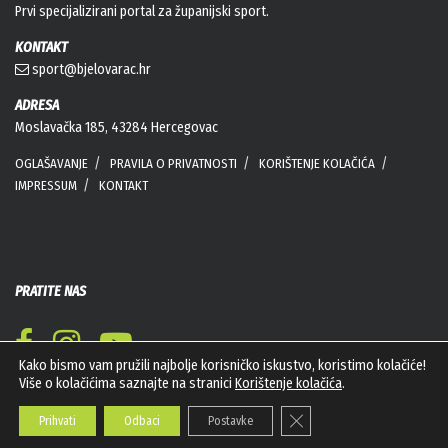
Prvi specijalizirani portal za županijski sport.
KONTAKT
sport@bjelovarac.hr
ADRESA
Moslavačka 185, 43284 Hercegovac
OGLAŠAVANJE
PRAVILA O PRIVATNOSTI
KORIŠTENJE KOLAČIĆA
IMPRESSUM
KONTAKT
PRATITE NAS
Kako bismo vam pružili najbolje korisničko iskustvo, koristimo kolačiće!
Više o kolačićima saznajte na stranici
Korištenje kolačića
.
Close GDPR Cookie Banner
Prihvati
Odbaci
Postavke
Bioviro d.o.o. © Sva prava pridržana 2026. Web
PEPERIT