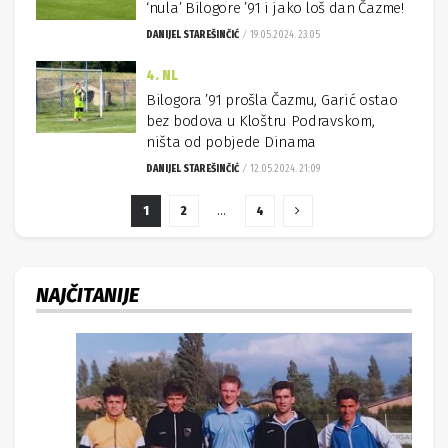
‘nula’ Bilogore ’91 i jako loš dan Čazme!
DANIJEL STAREŠINČIĆ
19.05.2024. 23:05
4. NL
Bilogora ’91 prošla Čazmu, Garić ostao
bez bodova u Kloštru Podravskom,
ništa od pobjede Dinama
DANIJEL STAREŠINČIĆ
12.05.2024. 21:09
1
2
…
4
NAJČITANIJE