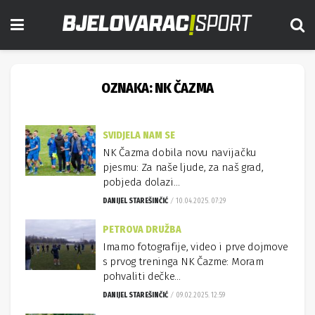
OZNAKA:
NK ČAZMA
SVIDJELA NAM SE
NK Čazma dobila novu navijačku
pjesmu: Za naše ljude, za naš grad,
pobjeda dolazi…
DANIJEL STAREŠINČIĆ
10.04.2025. 07:29
PETROVA DRUŽBA
Imamo fotografije, video i prve dojmove
s prvog treninga NK Čazme: Moram
pohvaliti dečke…
DANIJEL STAREŠINČIĆ
09.02.2025. 12:59