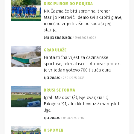
DISCIPLINOM DO POBJEDA
NK Čazma će biti spremna; trener
Marijo Petrović: Idemo svi skupiti glave,
momčad vrijedi više od sadašnjeg
stanja
DANIJEL STAREŠINČIĆ
29.01.2025. 09:02
GRAD ULAŽE
Fantastična vijest za čazmanske
sportaše, rekreativce i klubove; projekt
je vrijedan gotovo 700 tisuća eura
BJELOVARAC
22.01.2025. 08:37
BRUSI SE FORMA
Igrali Mladost (Ž), Bjelovar, Garić,
Bilogora ’91, ali i klubovi iz županijskih
liga
BJELOVARAC
03.08.2024. 21:09
U SPOMEN