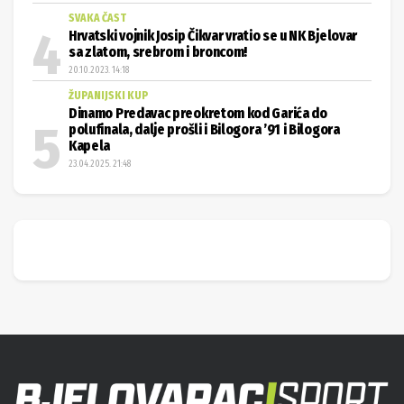
SVAKA ČAST
Hrvatski vojnik Josip Čikvar vratio se u NK Bjelovar
sa zlatom, srebrom i broncom!
20.10.2023. 14:18
ŽUPANIJSKI KUP
Dinamo Predavac preokretom kod Garića do
polufinala, dalje prošli i Bilogora ’91 i Bilogora
Kapela
23.04.2025. 21:48