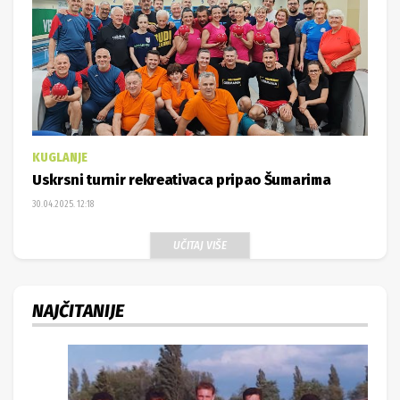
KUGLANJE
Uskrsni turnir rekreativaca pripao Šumarima
30.04.2025. 12:18
UČITAJ VIŠE
NAJČITANIJE