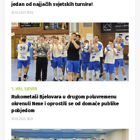
jedan od najjačih svjetskih turnira!
30.04.2025. 18:50
1. HRL SJEVER
Rukometaši Bjelovara u drugom poluvremenu
okrenuli Nexe i oprostili se od domaće publike
pobjedom
30.04.2025. 18:29