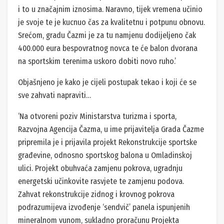
i to u značajnim iznosima. Naravno, tijek vremena učinio
je svoje te je kucnuo čas za kvalitetnu i potpunu obnovu.
Srećom, gradu Čazmi je za tu namjenu dodijeljeno čak
400.000 eura bespovratnog novca te će balon dvorana
na sportskim terenima uskoro dobiti novo ruho.’
Objašnjeno je kako je cijeli postupak tekao i koji će se
sve zahvati napraviti…
‘Na otvoreni poziv Ministarstva turizma i sporta,
Razvojna Agencija Čazma, u ime prijavitelja Grada Čazme
pripremila je i prijavila projekt Rekonstrukcije sportske
građevine, odnosno sportskog balona u Omladinskoj
ulici. Projekt obuhvaća zamjenu pokrova, ugradnju
energetski učinkovite rasvjete te zamjenu podova.
Zahvat rekonstrukcije zidnog i krovnog pokrova
podrazumijeva izvođenje ‘sendvič’ panela ispunjenih
mineralnom vunom, sukladno proračunu Projekta