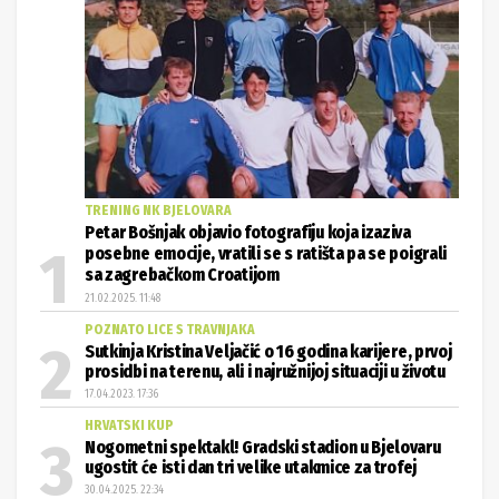
TRENING NK BJELOVARA
Petar Bošnjak objavio fotografiju koja izaziva
posebne emocije, vratili se s ratišta pa se poigrali
sa zagrebačkom Croatijom
21.02.2025. 11:48
POZNATO LICE S TRAVNJAKA
Sutkinja Kristina Veljačić o 16 godina karijere, prvoj
prosidbi na terenu, ali i najružnijoj situaciji u životu
17.04.2023. 17:36
HRVATSKI KUP
Nogometni spektakl! Gradski stadion u Bjelovaru
ugostit će isti dan tri velike utakmice za trofej
30.04.2025. 22:34