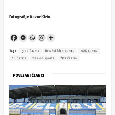
Fotografije Davor Kirin
Tags:
grad Čazma
Hrvački klub Čazma
MOK Čazma
NK Čazma
više od sporta
ŽOK Čazma
POVEZANI ČLANCI