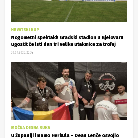
HRVATSKI KUP
Nogometni spektakl! Gradski stadion u Bjelovaru
ugostit će isti dan tri velike utakmice za trofej
30.04.2025. 22:34
MOĆNA DESNA RUKA
U županiji imamo Herkula – Dean Lenče osvojio