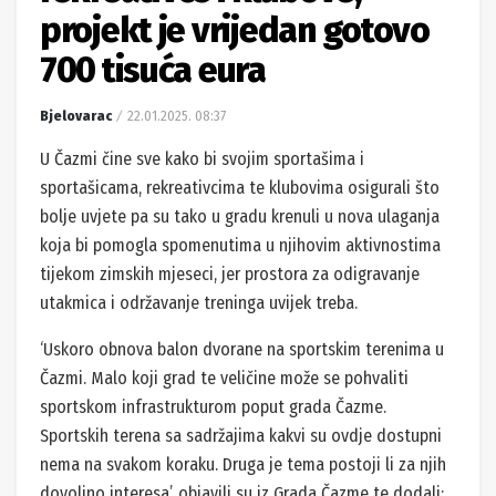
projekt je vrijedan gotovo
700 tisuća eura
Bjelovarac
22.01.2025. 08:37
U Čazmi čine sve kako bi svojim sportašima i
sportašicama, rekreativcima te klubovima osigurali što
bolje uvjete pa su tako u gradu krenuli u nova ulaganja
koja bi pomogla spomenutima u njihovim aktivnostima
tijekom zimskih mjeseci, jer prostora za odigravanje
utakmica i održavanje treninga uvijek treba.
‘Uskoro obnova balon dvorane na sportskim terenima u
Čazmi. Malo koji grad te veličine može se pohvaliti
sportskom infrastrukturom poput grada Čazme.
Sportskih terena sa sadržajima kakvi su ovdje dostupni
nema na svakom koraku. Druga je tema postoji li za njih
dovoljno interesa’, objavili su iz Grada Čazme te dodali: