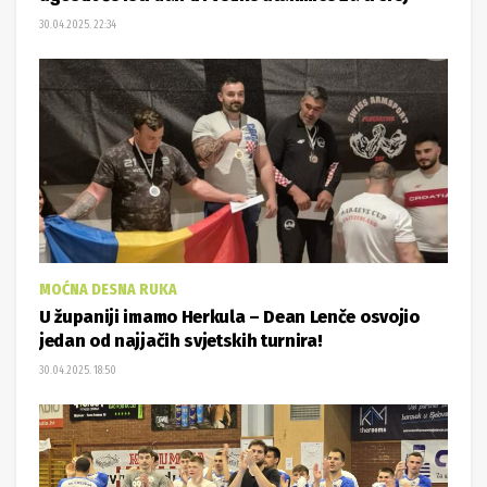
30.04.2025. 22:34
MOĆNA DESNA RUKA
U županiji imamo Herkula – Dean Lenče osvojio
jedan od najjačih svjetskih turnira!
30.04.2025. 18:50