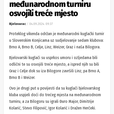
međunarodnom turniru
osvojili treće mjesto
Bjelovarac
04.09.2024. 09:37
Proteklog vikenda održan je međunarodni kuglački turnir
u Slovenskim Konjicama uz sudjelovanje sedam klubova:
Brno A, Brno B, Celje, Linz, Weizer, Graz i naša Bilogora.
Bjelovarski kuglači su usprkos umoru i ozljedama bili
odlični te su osvojili treće mjesto, a ispred njih su bili
Graz i Celje dok su iza Bilogore završili Linz, pa Brno A,
Brno B i Weizer.
Ovo je drugi put u povijesti da su kuglači bjelovarskog
kluba uspjeli doći do trećeg mjesta na međunarodnom
turniru, a za Bilogoru su igrali Đuro Major, Dimitrije
Kolarić, Stevo Filipović, Igor Kolarić i Dražen Herčeki.