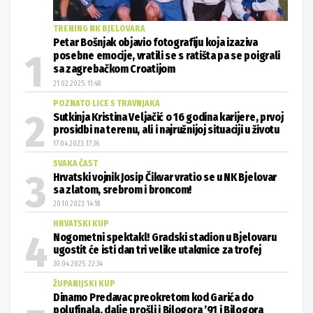
TRENING NK BJELOVARA
Petar Bošnjak objavio fotografiju koja izaziva
posebne emocije, vratili se s ratišta pa se poigrali
sa zagrebačkom Croatijom
21.02.2025. 11:48
POZNATO LICE S TRAVNJAKA
Sutkinja Kristina Veljačić o 16 godina karijere, prvoj
prosidbi na terenu, ali i najružnijoj situaciji u životu
17.04.2023. 17:36
SVAKA ČAST
Hrvatski vojnik Josip Čikvar vratio se u NK Bjelovar
sa zlatom, srebrom i broncom!
20.10.2023. 14:18
HRVATSKI KUP
Nogometni spektakl! Gradski stadion u Bjelovaru
ugostit će isti dan tri velike utakmice za trofej
30.04.2025. 22:34
ŽUPANIJSKI KUP
Dinamo Predavac preokretom kod Garića do
polufinala, dalje prošli i Bilogora ’91 i Bilogora