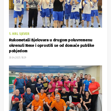
1. HRL SJEVER
Rukometaši Bjelovara u drugom poluvremenu
okrenuli Nexe i oprostili se od domaće publike
pobjedom
30.04.2025. 18:29