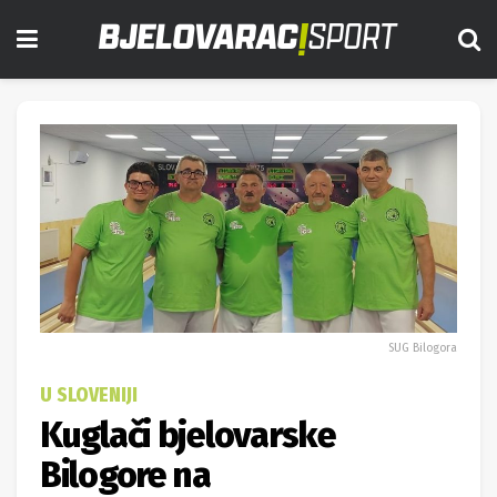
SUG Bilogora
U SLOVENIJI
Kuglači bjelovarske
Bilogore na