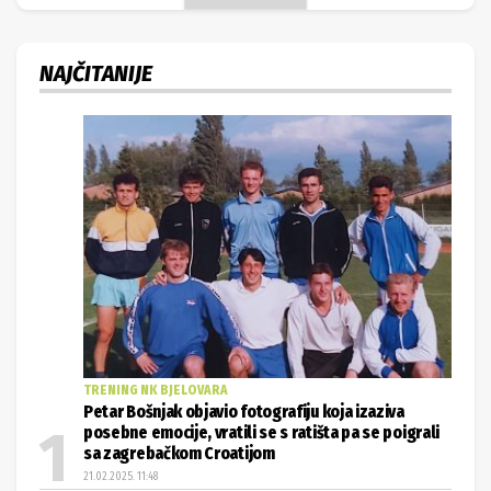
NAJČITANIJE
TRENING NK BJELOVARA
Petar Bošnjak objavio fotografiju koja izaziva
posebne emocije, vratili se s ratišta pa se poigrali
sa zagrebačkom Croatijom
21.02.2025. 11:48