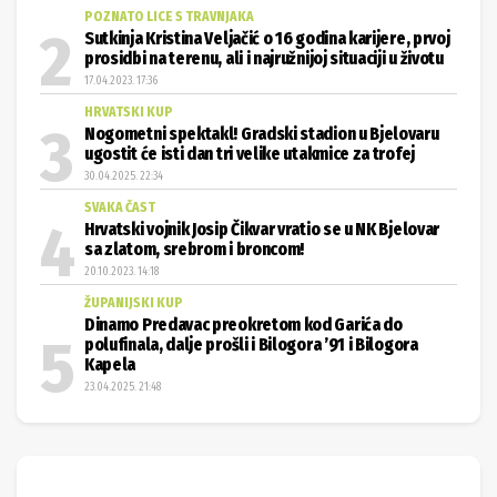
POZNATO LICE S TRAVNJAKA
Sutkinja Kristina Veljačić o 16 godina karijere, prvoj
prosidbi na terenu, ali i najružnijoj situaciji u životu
17.04.2023. 17:36
HRVATSKI KUP
Nogometni spektakl! Gradski stadion u Bjelovaru
ugostit će isti dan tri velike utakmice za trofej
30.04.2025. 22:34
SVAKA ČAST
Hrvatski vojnik Josip Čikvar vratio se u NK Bjelovar
sa zlatom, srebrom i broncom!
20.10.2023. 14:18
ŽUPANIJSKI KUP
Dinamo Predavac preokretom kod Garića do
polufinala, dalje prošli i Bilogora ’91 i Bilogora
Kapela
23.04.2025. 21:48