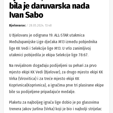
bila je daruvarska nada
Ivan Sabo
Bjelovarac
28.05.2024. 13:48
U Bjelovaru je odigrana 19. ALL-STAR utakmica
Međužupanijske Lige dječaka M13 između pobjednika
lige KK Vedi i Selekcije lige M13. U vrlo zanimljivoj
utakmici pobijedila je ekipa Selekcije lige 78:67.
Na revijalnom događaju podijeljeni su pehari za prvo
mjesto ekipi KK Vedi (Bjelovar), za drugo mjesto ekipi KK
Virka (Virovitica) i za treće mjesto ekipi KK
Koprivnica(Koprivnica), a igračima prve tri plasirane ekipe
bile su podijeljene pripadajuće medalje.
Plaketu za najboljeg igrača lige dobio je po glasovima
trenera Jakov Jurlina (Virka) koji je bio i najbolji strijelac