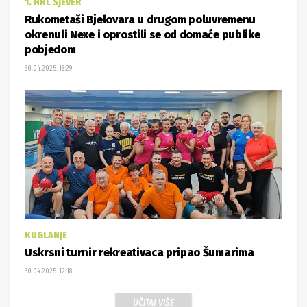
1. HRL SJEVER
Rukometaši Bjelovara u drugom poluvremenu
okrenuli Nexe i oprostili se od domaće publike
pobjedom
30.04.2025. 18:29
KUGLANJE
Uskrsni turnir rekreativaca pripao Šumarima
30.04.2025. 12:18
UČITAJ VIŠE