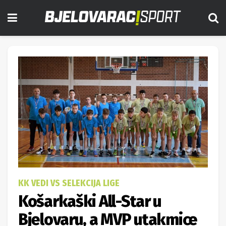
KK VEDI VS SELEKCIJA LIGE
Košarkaški All-Star u
Bjelovaru, a MVP utakmice