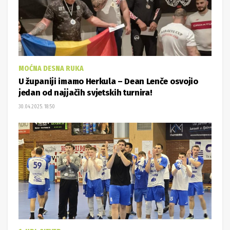
MOĆNA DESNA RUKA
U županiji imamo Herkula – Dean Lenče osvojio
jedan od najjačih svjetskih turnira!
30.04.2025. 18:50