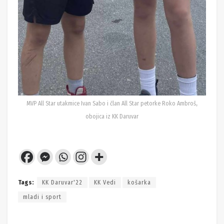
MVP All Star utakmice Ivan Sabo i član All Star petorke Roko Ambroš,
obojica iz KK Daruvar
Tags:
KK Daruvar'22
KK Vedi
košarka
mladi i sport