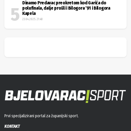
Dinamo Predavac preokretom kod Garića do
polufinala, dalje prošli i Bilogora ’91 i Bilogora
Kapela
23.04.2025. 21:48
Prvi specijalizirani portal za županijski sport.
KONTAKT