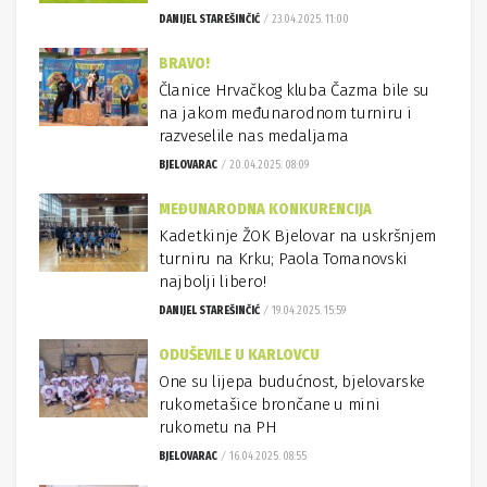
DANIJEL STAREŠINČIĆ
23.04.2025. 11:00
BRAVO!
Članice Hrvačkog kluba Čazma bile su
na jakom međunarodnom turniru i
razveselile nas medaljama
BJELOVARAC
20.04.2025. 08:09
MEĐUNARODNA KONKURENCIJA
Kadetkinje ŽOK Bjelovar na uskršnjem
turniru na Krku; Paola Tomanovski
najbolji libero!
DANIJEL STAREŠINČIĆ
19.04.2025. 15:59
ODUŠEVILE U KARLOVCU
One su lijepa budućnost, bjelovarske
rukometašice brončane u mini
rukometu na PH
BJELOVARAC
16.04.2025. 08:55