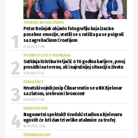
TRENING NK BJELOVARA
Petar Bošnjak objavio fotografiju koja izaziva
posebne emocije, vratili se s ratišta pa se poigrali
sa zagrebačkom Croatijom
21.02.2025. 11:48
POZNATO LICE S TRAVNJAKA
Sutkinja Kristina Veljačić o 16 godina karijere, prvoj
prosidbi na terenu, ali i najružnijoj situaciji u životu
17.04.2023. 17:36
SVAKA ČAST
Hrvatski vojnik Josip Čikvar vratio se u NK Bjelovar
sa zlatom, srebrom i broncom!
20.10.2023. 14:18
HRVATSKI KUP
Nogometni spektakl! Gradski stadion u Bjelovaru
ugostit će isti dan tri velike utakmice za trofej
30.04.2025. 22:34
ŽUPANIJSKI KUP