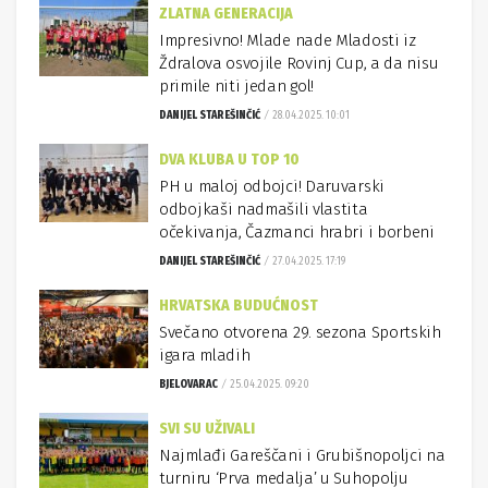
ZLATNA GENERACIJA
Impresivno! Mlade nade Mladosti iz
Ždralova osvojile Rovinj Cup, a da nisu
primile niti jedan gol!
DANIJEL STAREŠINČIĆ
28.04.2025. 10:01
DVA KLUBA U TOP 10
PH u maloj odbojci! Daruvarski
odbojkaši nadmašili vlastita
očekivanja, Čazmanci hrabri i borbeni
DANIJEL STAREŠINČIĆ
27.04.2025. 17:19
HRVATSKA BUDUĆNOST
Svečano otvorena 29. sezona Sportskih
igara mladih
BJELOVARAC
25.04.2025. 09:20
SVI SU UŽIVALI
Najmlađi Gareščani i Grubišnopoljci na
turniru ‘Prva medalja’ u Suhopolju