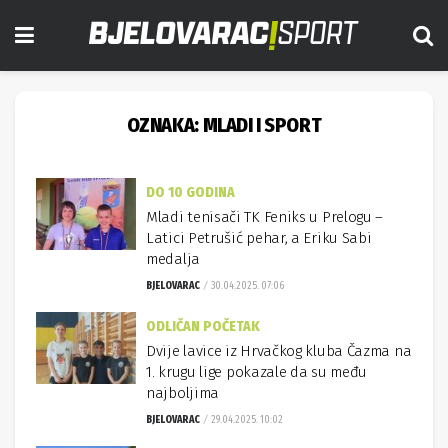
OZNAKA:
MLADI I SPORT
DO 10 GODINA
Mladi tenisači TK Feniks u Prelogu –
Latici Petrušić pehar, a Eriku Sabi
medalja
BJELOVARAC
30.04.2025. 07:06
ODLIČAN POČETAK
Dvije lavice iz Hrvačkog kluba Čazma na
1. krugu lige pokazale da su među
najboljima
BJELOVARAC
29.04.2025. 10:02