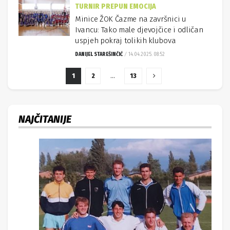
TURNIR PREPUN EMOCIJA
Minice ŽOK Čazme na završnici u
Ivancu: Tako male djevojčice i odličan
uspjeh pokraj tolikih klubova
DANIJEL STAREŠINČIĆ
14.04.2025. 08:52
1
2
…
13
NAJČITANIJE