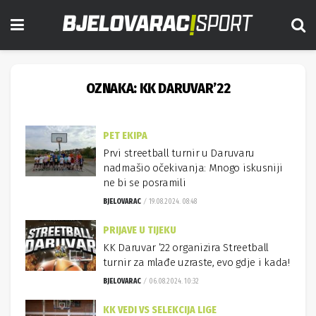
OZNAKA:
KK DARUVAR’22
PET EKIPA
Prvi streetball turnir u Daruvaru
nadmašio očekivanja: Mnogo iskusniji
ne bi se posramili
BJELOVARAC
19.08.2024. 08:48
PRIJAVE U TIJEKU
KK Daruvar ’22 organizira Streetball
turnir za mlađe uzraste, evo gdje i kada!
BJELOVARAC
06.08.2024. 10:32
KK VEDI VS SELEKCIJA LIGE