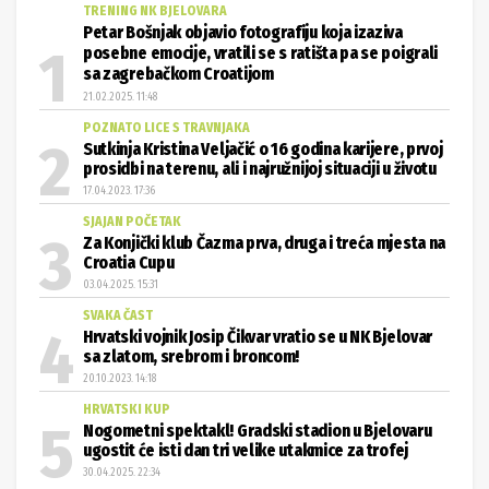
TRENING NK BJELOVARA
Petar Bošnjak objavio fotografiju koja izaziva
posebne emocije, vratili se s ratišta pa se poigrali
sa zagrebačkom Croatijom
21.02.2025. 11:48
POZNATO LICE S TRAVNJAKA
Sutkinja Kristina Veljačić o 16 godina karijere, prvoj
prosidbi na terenu, ali i najružnijoj situaciji u životu
17.04.2023. 17:36
SJAJAN POČETAK
Za Konjički klub Čazma prva, druga i treća mjesta na
Croatia Cupu
03.04.2025. 15:31
SVAKA ČAST
Hrvatski vojnik Josip Čikvar vratio se u NK Bjelovar
sa zlatom, srebrom i broncom!
20.10.2023. 14:18
HRVATSKI KUP
Nogometni spektakl! Gradski stadion u Bjelovaru
ugostit će isti dan tri velike utakmice za trofej
30.04.2025. 22:34