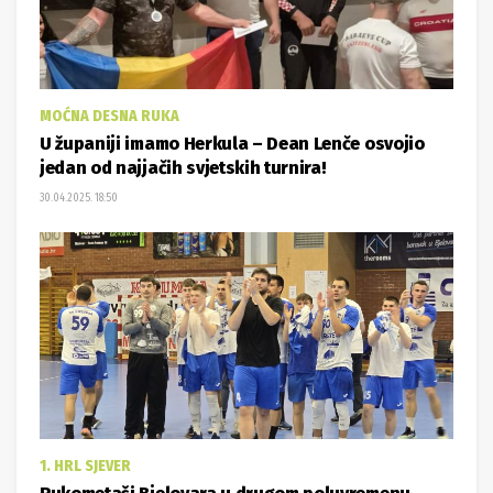
MOĆNA DESNA RUKA
U županiji imamo Herkula – Dean Lenče osvojio
jedan od najjačih svjetskih turnira!
30.04.2025. 18:50
1. HRL SJEVER