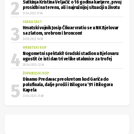
Sutkinja Kristina Veljačić o 16 godina karijere, prvoj
prosidbi na terenu, ali i najružnijoj situaciji u životu
17.04.2023. 17:36
SVAKA ČAST
Hrvatski vojnik Josip Čikvar vratio se u NK Bjelovar
sa zlatom, srebrom i broncom!
20.10.2023. 14:18
HRVATSKI KUP
Nogometni spektakl! Gradski stadion u Bjelovaru
ugostit će isti dan tri velike utakmice za trofej
30.04.2025. 22:34
ŽUPANIJSKI KUP
Dinamo Predavac preokretom kod Garića do
polufinala, dalje prošli i Bilogora ’91 i Bilogora
Kapela
23.04.2025. 21:48