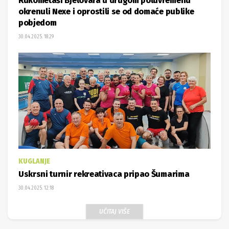
Rukometaši Bjelovara u drugom poluvremenu
okrenuli Nexe i oprostili se od domaće publike
pobjedom
30.04.2025. 18:29
KUGLANJE
Uskrsni turnir rekreativaca pripao Šumarima
30.04.2025. 12:18
UČITAJ VIŠE