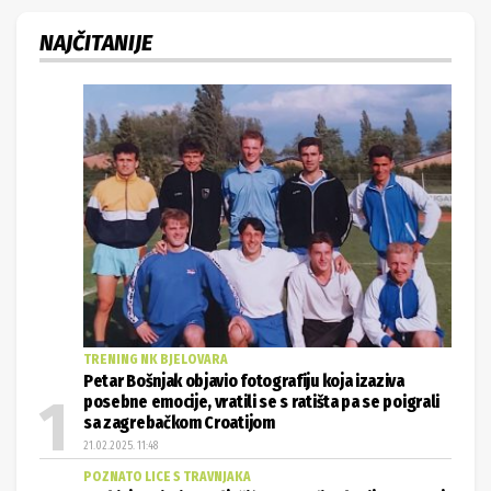
NAJČITANIJE
TRENING NK BJELOVARA
Petar Bošnjak objavio fotografiju koja izaziva
posebne emocije, vratili se s ratišta pa se poigrali
sa zagrebačkom Croatijom
21.02.2025. 11:48
POZNATO LICE S TRAVNJAKA