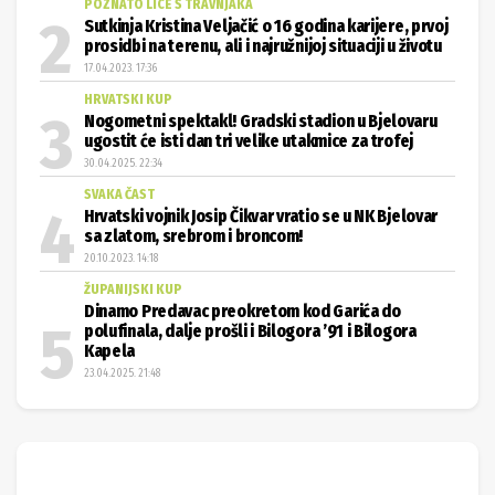
POZNATO LICE S TRAVNJAKA
Sutkinja Kristina Veljačić o 16 godina karijere, prvoj
prosidbi na terenu, ali i najružnijoj situaciji u životu
17.04.2023. 17:36
HRVATSKI KUP
Nogometni spektakl! Gradski stadion u Bjelovaru
ugostit će isti dan tri velike utakmice za trofej
30.04.2025. 22:34
SVAKA ČAST
Hrvatski vojnik Josip Čikvar vratio se u NK Bjelovar
sa zlatom, srebrom i broncom!
20.10.2023. 14:18
ŽUPANIJSKI KUP
Dinamo Predavac preokretom kod Garića do
polufinala, dalje prošli i Bilogora ’91 i Bilogora
Kapela
23.04.2025. 21:48