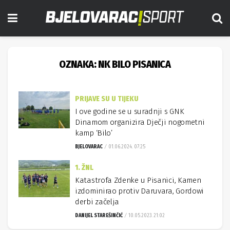
OZNAKA:
NK BILO PISANICA
PRIJAVE SU U TIJEKU
I ove godine se u suradnji s GNK
Dinamom organizira Dječji nogometni
kamp ‘Bilo’
BJELOVARAC
01.06.2024. 07:25
1. ŽNL
Katastrofa Zdenke u Pisanici, Kamen
izdominirao protiv Daruvara, Gordowi
derbi začelja
DANIJEL STAREŠINČIĆ
10.05.2023. 21:02