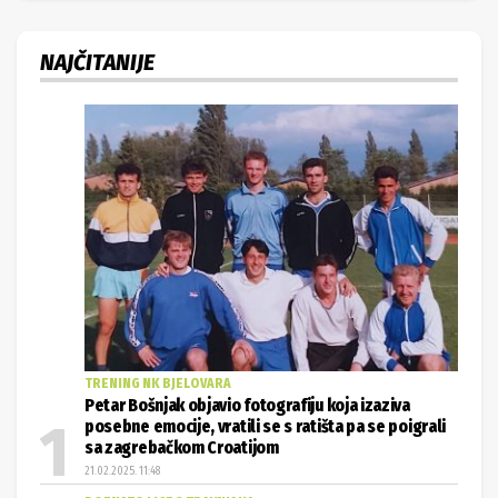
NAJČITANIJE
TRENING NK BJELOVARA
Petar Bošnjak objavio fotografiju koja izaziva
posebne emocije, vratili se s ratišta pa se poigrali
sa zagrebačkom Croatijom
21.02.2025. 11:48