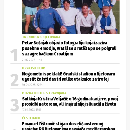
TRENING NK BJELOVARA
Petar Bošnjak objavio fotografiju koja izaziva
posebne emocije, vratili se s ratišta pa se poigrali
sa zagrebačkom Croatijom
21.02.2025. 11:48
HRVATSKI KUP
Nogometni spektakl! Gradski stadion u Bjelovaru
ugostit će isti dan tri velike utakmice za trofej
30.04.2025. 22:34
POZNATO LICE S TRAVNJAKA
Sutkinja Kristina Veljačić o 16 godina karijere, prvoj
prosidbi na terenu, ali i najružnijoj situaciji u životu
17.04.2023. 17:36
ČESTITAMO
Emanuel Fištrović stigao do veličanstvenog
uspjeha; RK Bjelovar ima osvajača mediteranskog