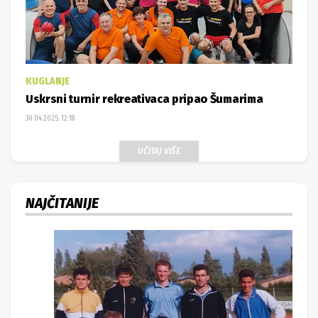
KUGLANJE
Uskrsni turnir rekreativaca pripao Šumarima
30.04.2025. 12:18
UČITAJ VIŠE
NAJČITANIJE