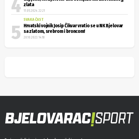
zlata
11.05.2024. 22:21
SVAKA ČAST
Hrvatski vojnik Josip Čikvar vratio se u NK Bjelovar
sa zlatom, srebrom i broncom!
20.10.2023. 14:18