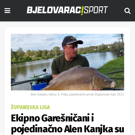
Alen Kanjka, Udica G. Polje, pojedinačni prvak Županijske lige 2023.
ŽUPANIJSKA LIGA
Ekipno Garešničani i
pojedinačno Alen Kanjka su