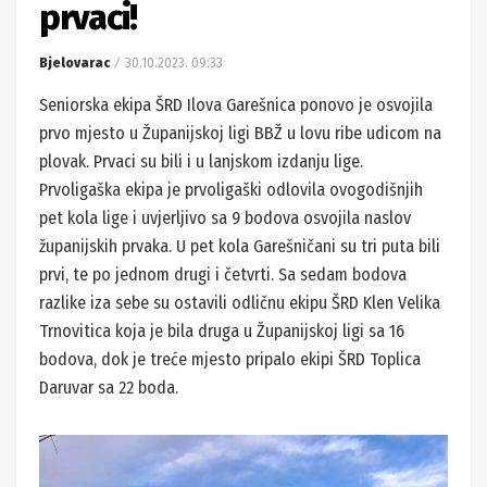
prvaci!
Bjelovarac
30.10.2023. 09:33
Seniorska ekipa ŠRD Ilova Garešnica ponovo je osvojila
prvo mjesto u Županijskoj ligi BBŽ u lovu ribe udicom na
plovak. Prvaci su bili i u lanjskom izdanju lige.
Prvoligaška ekipa je prvoligaški odlovila ovogodišnjih
pet kola lige i uvjerljivo sa 9 bodova osvojila naslov
županijskih prvaka. U pet kola Garešničani su tri puta bili
prvi, te po jednom drugi i četvrti. Sa sedam bodova
razlike iza sebe su ostavili odličnu ekipu ŠRD Klen Velika
Trnovitica koja je bila druga u Županijskoj ligi sa 16
bodova, dok je treće mjesto pripalo ekipi ŠRD Toplica
Daruvar sa 22 boda.