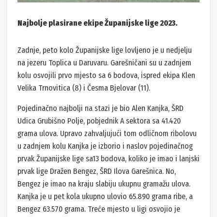
Najbolje plasirane ekipe Županijske lige 2023.
Zadnje, peto kolo Županijske lige lovljeno je u nedjelju
na jezeru Toplica u Daruvaru. Garešničani su u zadnjem
kolu osvojili prvo mjesto sa 6 bodova, ispred ekipa Klen
Velika Trnovitica (8) i Česma Bjelovar (11).
Pojedinačno najbolji na stazi je bio Alen Kanjka, ŠRD
Udica Grubišno Polje, pobjednik A sektora sa 41.420
grama ulova. Upravo zahvaljujući tom odličnom ribolovu
u zadnjem kolu Kanjka je izborio i naslov pojedinačnog
prvak Županijske lige sa13 bodova, koliko je imao i lanjski
prvak lige Dražen Bengez, ŠRD Ilova Garešnica. No,
Bengez je imao na kraju slabiju ukupnu gramažu ulova.
Kanjka je u pet kola ukupno ulovio 65.890 grama ribe, a
Bengez 63.570 grama. Treće mjesto u ligi osvojio je