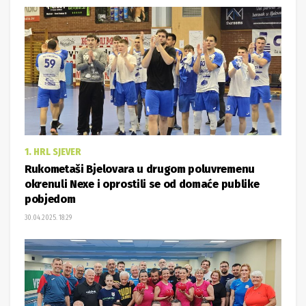
1. HRL SJEVER
Rukometaši Bjelovara u drugom poluvremenu
okrenuli Nexe i oprostili se od domaće publike
pobjedom
30.04.2025. 18:29