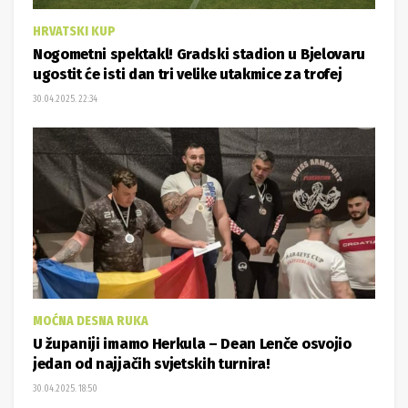
HRVATSKI KUP
Nogometni spektakl! Gradski stadion u Bjelovaru
ugostit će isti dan tri velike utakmice za trofej
30.04.2025. 22:34
MOĆNA DESNA RUKA
U županiji imamo Herkula – Dean Lenče osvojio
jedan od najjačih svjetskih turnira!
30.04.2025. 18:50