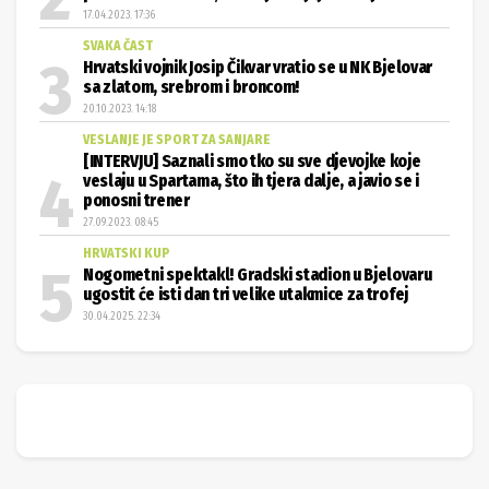
17.04.2023. 17:36
SVAKA ČAST
Hrvatski vojnik Josip Čikvar vratio se u NK Bjelovar
sa zlatom, srebrom i broncom!
20.10.2023. 14:18
VESLANJE JE SPORT ZA SANJARE
[INTERVJU] Saznali smo tko su sve djevojke koje
veslaju u Spartama, što ih tjera dalje, a javio se i
ponosni trener
27.09.2023. 08:45
HRVATSKI KUP
Nogometni spektakl! Gradski stadion u Bjelovaru
ugostit će isti dan tri velike utakmice za trofej
30.04.2025. 22:34