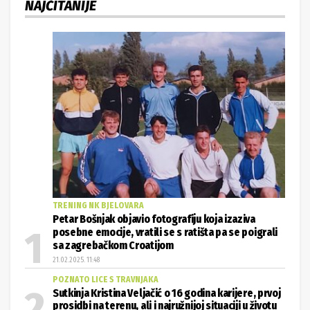
NAJČITANIJE
TRENING NK BJELOVARA
Petar Bošnjak objavio fotografiju koja izaziva
posebne emocije, vratili se s ratišta pa se poigrali
sa zagrebačkom Croatijom
21.02.2025. 11:48
POZNATO LICE S TRAVNJAKA
Sutkinja Kristina Veljačić o 16 godina karijere, prvoj
prosidbi na terenu, ali i najružnijoj situaciji u životu