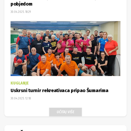
pobjedom
30.04.2025. 18:29
KUGLANJE
Uskrsni turnir rekreativaca pripao Šumarima
30.04.2025. 12:18
UČITAJ VIŠE