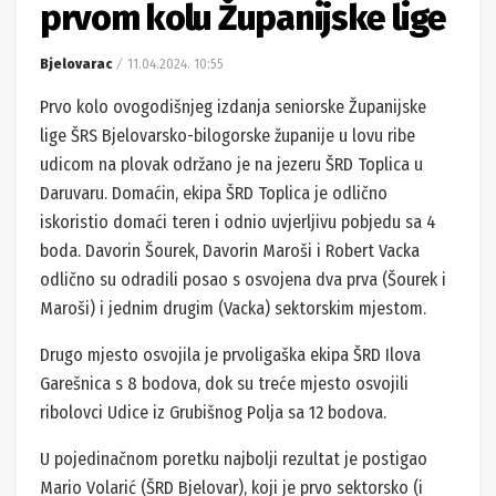
prvom kolu Županijske lige
Bjelovarac
11.04.2024. 10:55
Prvo kolo ovogodišnjeg izdanja seniorske Županijske
lige ŠRS Bjelovarsko-bilogorske županije u lovu ribe
udicom na plovak održano je na jezeru ŠRD Toplica u
Daruvaru. Domaćin, ekipa ŠRD Toplica je odlično
iskoristio domaći teren i odnio uvjerljivu pobjedu sa 4
boda. Davorin Šourek, Davorin Maroši i Robert Vacka
odlično su odradili posao s osvojena dva prva (Šourek i
Maroši) i jednim drugim (Vacka) sektorskim mjestom.
Drugo mjesto osvojila je prvoligaška ekipa ŠRD Ilova
Garešnica s 8 bodova, dok su treće mjesto osvojili
ribolovci Udice iz Grubišnog Polja sa 12 bodova.
U pojedinačnom poretku najbolji rezultat je postigao
Mario Volarić (ŠRD Bjelovar), koji je prvo sektorsko (i