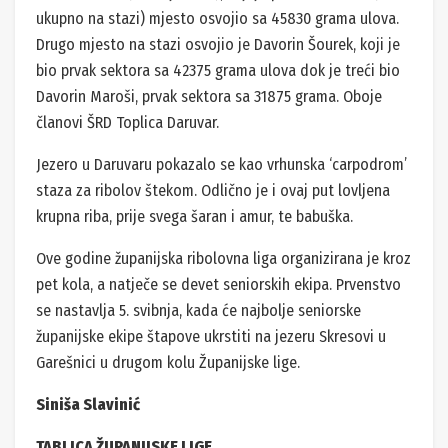
ukupno na stazi) mjesto osvojio sa 45830 grama ulova.
Drugo mjesto na stazi osvojio je Davorin Šourek, koji je
bio prvak sektora sa 42375 grama ulova dok je treći bio
Davorin Maroši, prvak sektora sa 31875 grama. Oboje
članovi ŠRD Toplica Daruvar.
Jezero u Daruvaru pokazalo se kao vrhunska ‘carpodrom’
staza za ribolov štekom. Odlično je i ovaj put lovljena
krupna riba, prije svega šaran i amur, te babuška.
Ove godine županijska ribolovna liga organizirana je kroz
pet kola, a natječe se devet seniorskih ekipa. Prvenstvo
se nastavlja 5. svibnja, kada će najbolje seniorske
županijske ekipe štapove ukrstiti na jezeru Skresovi u
Garešnici u drugom kolu Županijske lige.
Siniša Slavinić
TABLICA ŽUPANIJSKE LIGE