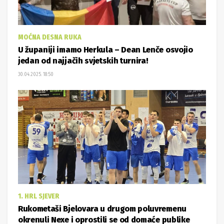
MOĆNA DESNA RUKA
U županiji imamo Herkula – Dean Lenče osvojio
jedan od najjačih svjetskih turnira!
30.04.2025. 18:50
1. HRL SJEVER
Rukometaši Bjelovara u drugom poluvremenu
okrenuli Nexe i oprostili se od domaće publike