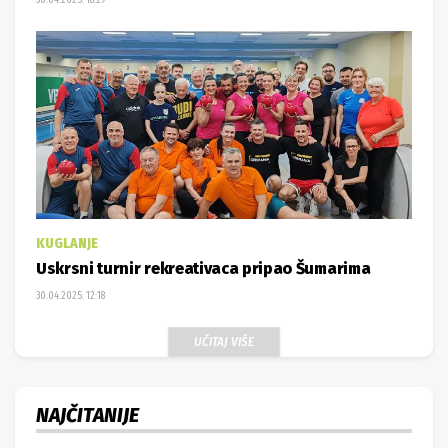
KUGLANJE
Uskrsni turnir rekreativaca pripao Šumarima
30.04.2025. 12:18
UČITAJ VIŠE
NAJČITANIJE