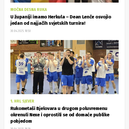
MOĆNA DESNA RUKA
U županiji imamo Herkula – Dean Lenče osvojio
jedan od najjačih svjetskih turnira!
30.04.2025. 18:50
1. HRL SJEVER
Rukometaši Bjelovara u drugom poluvremenu
okrenuli Nexe i oprostili se od domaće publike
pobjedom
30.04.2025. 18:29