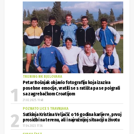
TRENING NK BJELOVARA
Petar Bošnjak objavio fotografiju koja izaziva
posebne emocije, vratili se s ratišta pa se poigrali
sa zagrebačkom Croatijom
21.02.2025. 11:48
POZNATO LICE S TRAVNJAKA
Sutkinja Kristina Veljačić o 16 godina karijere, prvoj
prosidbi na terenu, ali i najružnijoj situaciji u životu
17.04.2023. 17:36