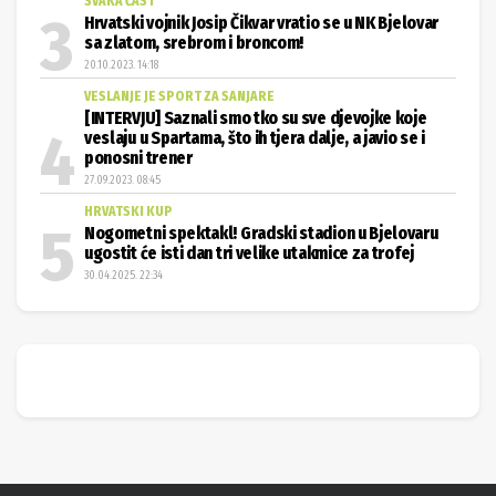
SVAKA ČAST
Hrvatski vojnik Josip Čikvar vratio se u NK Bjelovar
sa zlatom, srebrom i broncom!
20.10.2023. 14:18
VESLANJE JE SPORT ZA SANJARE
[INTERVJU] Saznali smo tko su sve djevojke koje
veslaju u Spartama, što ih tjera dalje, a javio se i
ponosni trener
27.09.2023. 08:45
HRVATSKI KUP
Nogometni spektakl! Gradski stadion u Bjelovaru
ugostit će isti dan tri velike utakmice za trofej
30.04.2025. 22:34