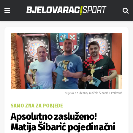
slijeva na desno, Maček, Šibarić i Perković
SAMO ZNA ZA POBJEDE
Apsolutno zasluženo!
Matija Šibarić pojedinačni