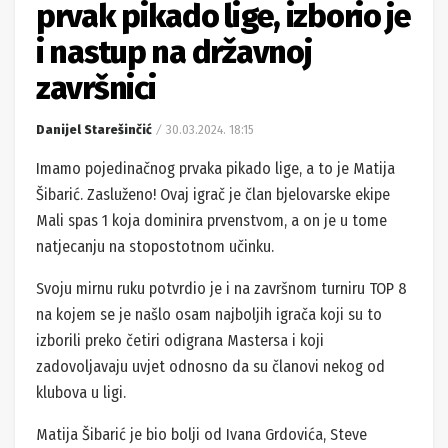
prvak pikado lige, izborio je
i nastup na državnoj
završnici
Danijel Starešinčić
30.03.2024. 18:15
Imamo pojedinačnog prvaka pikado lige, a to je Matija
Šibarić. Zasluženo! Ovaj igrač je član bjelovarske ekipe
Mali spas 1 koja dominira prvenstvom, a on je u tome
natjecanju na stopostotnom učinku.
Svoju mirnu ruku potvrdio je i na završnom turniru TOP 8
na kojem se je našlo osam najboljih igrača koji su to
izborili preko četiri odigrana Mastersa i koji
zadovoljavaju uvjet odnosno da su članovi nekog od
klubova u ligi.
Matija Šibarić je bio bolji od Ivana Grdovića, Steve