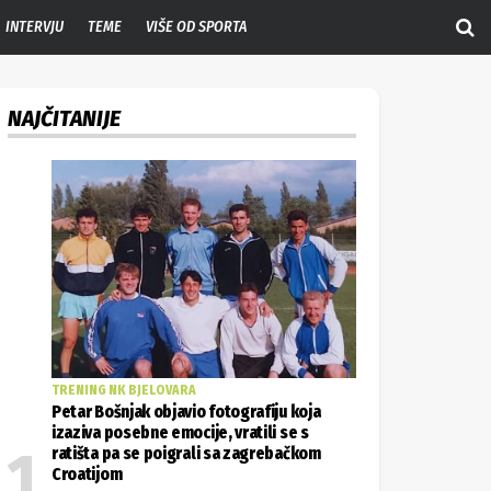
INTERVJU
TEME
VIŠE OD SPORTA
NAJČITANIJE
TRENING NK BJELOVARA
Petar Bošnjak objavio fotografiju koja
izaziva posebne emocije, vratili se s
ratišta pa se poigrali sa zagrebačkom
Croatijom