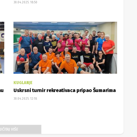
30.04.2025. 18:50
KUGLANJE
nu
Uskrsni turnir rekreativaca pripao Šumarima
30.04.2025. 12:18
UČITAJ VIŠE