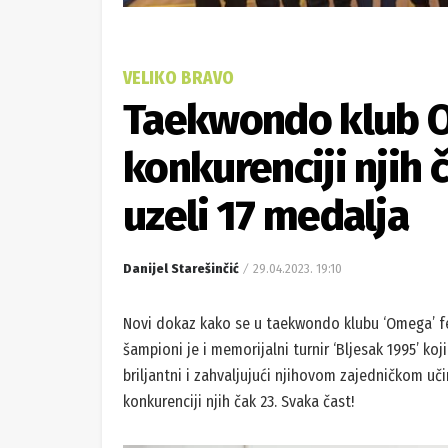
VELIKO BRAVO
Taekwondo klub O
konkurenciji njih 
uzeli 17 medalja
Danijel Starešinčić
29.04.2023. 19:10
Novi dokaz kako se u taekwondo klubu ‘Omega’ f
šampioni je i memorijalni turnir ‘Bljesak 1995’ koj
briljantni i zahvaljujući njihovom zajedničkom uč
konkurenciji njih čak 23. Svaka čast!