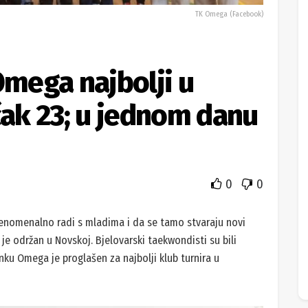
TK Omega (Facebook)
mega najbolji u
čak 23; u jednom danu
0
0
enomenalno radi s mladima i da se tamo stvaraju novi
i je održan u Novskoj. Bjelovarski taekwondisti su bili
inku Omega je proglašen za najbolji klub turnira u