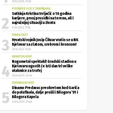
21.02.2025. 11:48
POZNATO LICE S TRAVNJAKA
Sutkinja Kristina Veljačić o 16 godina
karijere, prvoj prosidbi na terenu, ali i
najružnijoj situaciji u životu
17.04.2023. 17:36
SVAKA ČAST
Hrvatski vojnik Josip Čikvar vratio se u NK
Bjelovar sa zlatom, srebrom i broncom!
20.10.2023. 14:18
HRVATSKI KUP
Nogometni spektakl! Gradski stadion u
Bjelovaru ugostit će isti dan tri velike
utakmice za trofej
30.04.2025. 22:34
ŽUPANIJSKI KUP
Dinamo Predavac preokretom kod Garića
do polufinala, dalje prošli i Bilogora ’91 i
Bilogora Kapela
23.04.2025. 21:48