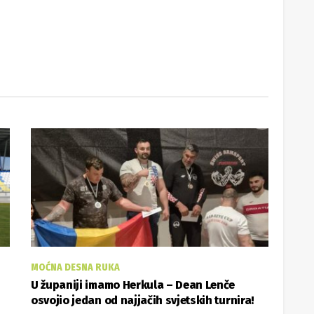
MOĆNA DESNA RUKA
U županiji imamo Herkula – Dean Lenče
osvojio jedan od najjačih svjetskih turnira!