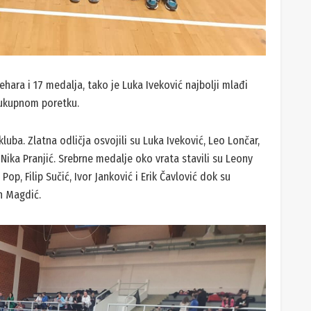
hara i 17 medalja, tako je Luka Iveković najbolji mlađi
eukupnom poretku.
ba. Zlatna odličja osvojili su Luka Iveković, Leo Lončar,
i Nika Pranjić. Srebrne medalje oko vrata stavili su Leony
Pop, Filip Sučić, Ivor Janković i Erik Čavlović dok su
in Magdić.