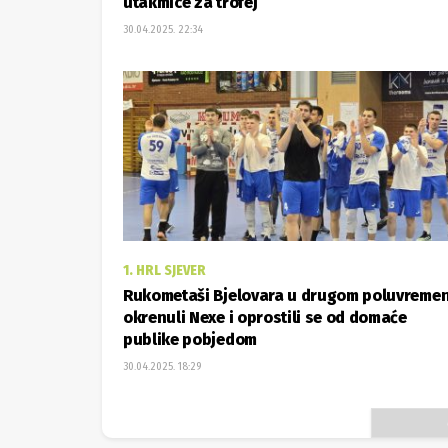
utakmice za trofej
30.04.2025. 22:34
1. HRL SJEVER
Rukometaši Bjelovara u drugom poluvreme
okrenuli Nexe i oprostili se od domaće
publike pobjedom
30.04.2025. 18:29