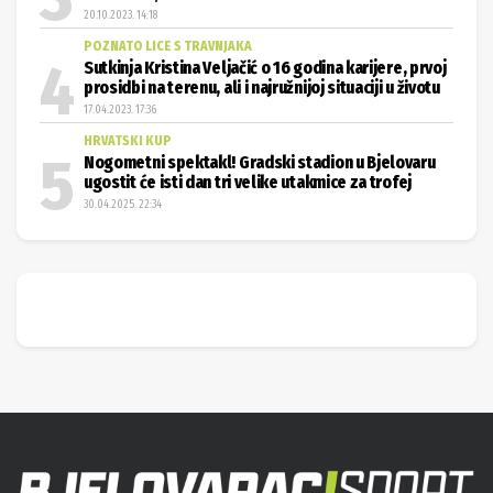
20.10.2023. 14:18
POZNATO LICE S TRAVNJAKA
Sutkinja Kristina Veljačić o 16 godina karijere, prvoj
prosidbi na terenu, ali i najružnijoj situaciji u životu
17.04.2023. 17:36
HRVATSKI KUP
Nogometni spektakl! Gradski stadion u Bjelovaru
ugostit će isti dan tri velike utakmice za trofej
30.04.2025. 22:34