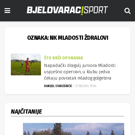
OZNAKA:
NK MLADOSTI ŽDRALOVI
ŠTO BRŽI OPORAVAK
Napadački dragulj juniora Mladosti
uspješno operiran, u klubu jedva
čekaju povratak mladog golgetera
DANIJEL STAREŠINČIĆ
27.08.2024. 15:04
NAJČITANIJE