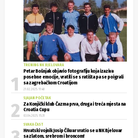
TRENING NK BJELOVARA
Petar Bošnjak objavio fotografiju koja izaziva
posebne emocije, vratili se s ratišta pa se poigrali
sa zagrebačkom Croatijom
21.02.2025. 11:48
SJAJAN POČETAK
Za Konjički klub Čazma prva, druga i treća mjesta na
Croatia Cupu
03.04.2025. 15:31
SVAKA ČAST
Hrvatski vojnik Josip Čikvar vratio se u NK Bjelovar
sa zlatom, srebrom i broncom!