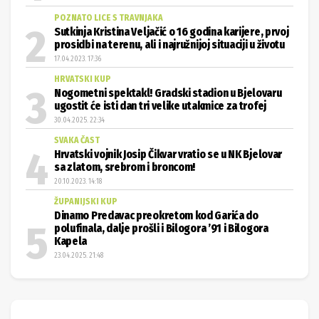
POZNATO LICE S TRAVNJAKA
Sutkinja Kristina Veljačić o 16 godina karijere, prvoj
prosidbi na terenu, ali i najružnijoj situaciji u životu
17.04.2023. 17:36
HRVATSKI KUP
Nogometni spektakl! Gradski stadion u Bjelovaru
ugostit će isti dan tri velike utakmice za trofej
30.04.2025. 22:34
SVAKA ČAST
Hrvatski vojnik Josip Čikvar vratio se u NK Bjelovar
sa zlatom, srebrom i broncom!
20.10.2023. 14:18
ŽUPANIJSKI KUP
Dinamo Predavac preokretom kod Garića do
polufinala, dalje prošli i Bilogora ’91 i Bilogora
Kapela
23.04.2025. 21:48