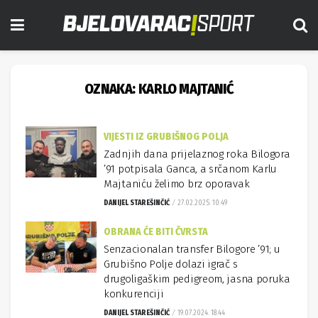
OZNAKA:
KARLO MAJTANIĆ
VIJESTI IZ GRUBIŠNOG POLJA
Zadnjih dana prijelaznog roka Bilogora
’91 potpisala Ganca, a srčanom Karlu
Majtaniću želimo brz oporavak
DANIJEL STAREŠINČIĆ
27.02.2025. 10:49
OBRANA ĆE BITI ČVRSTA
Senzacionalan transfer Bilogore ’91; u
Grubišno Polje dolazi igrač s
drugoligaškim pedigreom, jasna poruka
konkurenciji
DANIJEL STAREŠINČIĆ
19.07.2024. 18:44