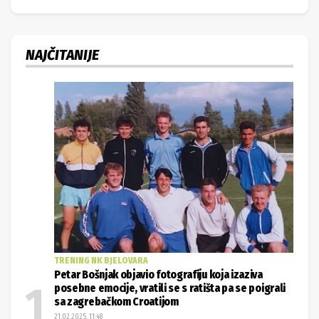
NAJČITANIJE
TRENING NK BJELOVARA
Petar Bošnjak objavio fotografiju koja izaziva
posebne emocije, vratili se s ratišta pa se poigrali
sa zagrebačkom Croatijom
21.02.2025. 11:48