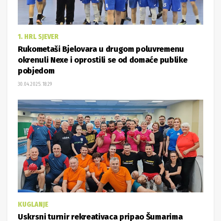
1. HRL SJEVER
Rukometaši Bjelovara u drugom poluvremenu
okrenuli Nexe i oprostili se od domaće publike
pobjedom
30.04.2025. 18:29
KUGLANJE
Uskrsni turnir rekreativaca pripao Šumarima