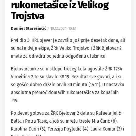
rukometašice iz Velikog
Trojstva
Danijel Starešinčić
10.12.2024. 10:13
Prvi dio 3. HRL sjever je završio još prije desetak dana, ali
su naše dvije ekipe, ŽRK Veliko Trojstvo i ŽRK Bjelovar 2,
imale za odraditi po jednu odgođenu utakmicu.
Bjelovarčanke su u sklopu trećeg kola ugostile ŽRK 1234
Virovitica 2 te su slavile 38:19. Rezultat sve govori, ali su
se gošće dobro držale prvih 30 minuta (14:11). U nastavku
apsolutna premoć domaćih rukometašica za konačnih
+19.
Po devet golova za ŽRK Bjelovar 2 dale su Rafaela Jelić-
Balta i Petra Tasić, a još su mrežu tresle Mia Ćurić (6),
Karolina Đurin (5), Terezija Pogledić (4), Laura Komar (3) i