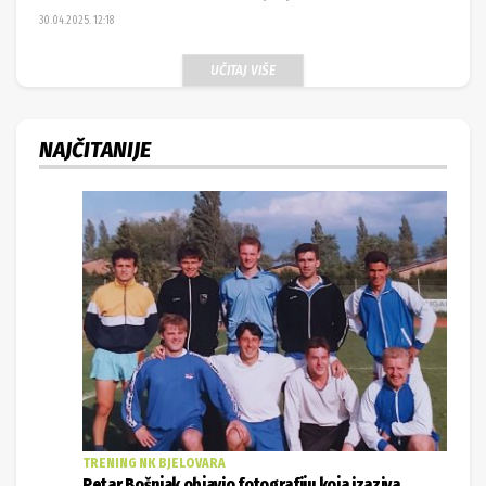
30.04.2025. 12:18
UČITAJ VIŠE
NAJČITANIJE
TRENING NK BJELOVARA
Petar Bošnjak objavio fotografiju koja izaziva