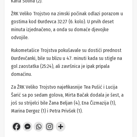
Karla Solina (2).
ŽRK Veliko Trojstvo na zimski počinak odlazi porazom u
gostima kod Đurđevca 32:27 (6. kolo). U prvih deset
minuta izjednačeno, a onda su domaće djevojke
odvojile.
Rukometašice Trojstva pokušavale su dostići prednost
Đurđevčanki, bile su blizu u 47. minuti kada su stigle na
gol zaostatka (25:24), ali završnica je ipak pripala
domaćinu.
Za ŽRK Veliko Trojstvo najefikasnije Tea Pušić i Lucija
Šarić sa po sedam golova, Mirta Bačak dodala je šest, a
još su strijelci bile Žana Beljan (4), Ena Čizmazija (1),
Marina Dergez (1) i Petra Privšek (1).