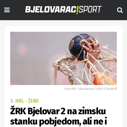
Foto HRS / Mandatory Credit © kolektiff
3. HRL - ŽENE
ŽRK Bjelovar 2 na zimsku
stanku pobjedom, ali ne i