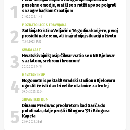
posebne emocije, vratili se s ratišta pa se poigrali
sa zagrebačkom Croatijom
21.02.2025. 11:48
POZNATO LICE S TRAVNJAKA
Sutkinja Kristina Veljačić o 16 godina karijere, prvoj
prosidbi na terenu, ali i najružnijoj situaciji u životu
17.04.2023. 17:36
SVAKA ČAST
Hrvatski vojnik Josip Čikvar vratio se u NK Bjelovar
sa zlatom, srebrom i broncom!
20.10.2023. 14:18
HRVATSKI KUP
Nogometni spektakl! Gradski stadion u Bjelovaru
ugostit će isti dan tri velike utakmice za trofej
30.04.2025. 22:34
ŽUPANIJSKI KUP
Dinamo Predavac preokretom kod Garića do
polufinala, dalje prošli i Bilogora ’91 i Bilogora
Kapela
23.04.2025. 21:48