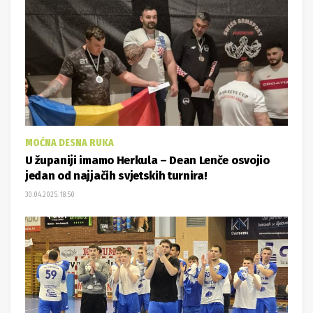
MOĆNA DESNA RUKA
U županiji imamo Herkula – Dean Lenče osvojio
jedan od najjačih svjetskih turnira!
30.04.2025. 18:50