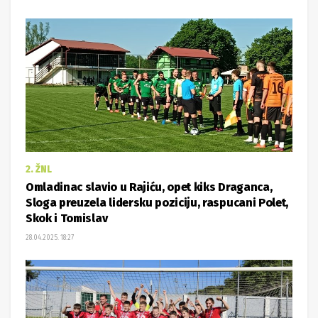
2. ŽNL
Omladinac slavio u Rajiću, opet kiks Draganca,
Sloga preuzela lidersku poziciju, raspucani Polet,
Skok i Tomislav
28.04.2025. 18:27