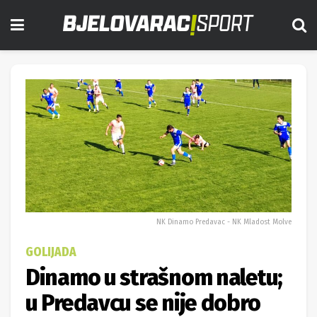
NK Dinamo Predavac - NK Mladost Molve
GOLIJADA
Dinamo u strašnom naletu;
u Predavcu se nije dobro