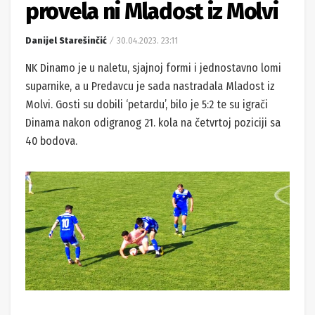
provela ni Mladost iz Molvi
Danijel Starešinčić
30.04.2023. 23:11
NK Dinamo je u naletu, sjajnoj formi i jednostavno lomi
suparnike, a u Predavcu je sada nastradala Mladost iz
Molvi. Gosti su dobili ‘petardu’, bilo je 5:2 te su igrači
Dinama nakon odigranog 21. kola na četvrtoj poziciji sa
40 bodova.