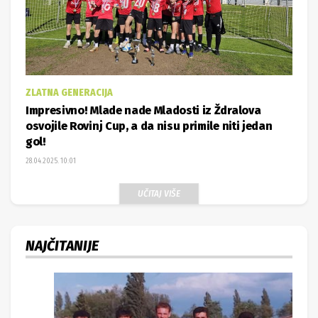
ZLATNA GENERACIJA
Impresivno! Mlade nade Mladosti iz Ždralova
osvojile Rovinj Cup, a da nisu primile niti jedan
gol!
28.04.2025. 10:01
UČITAJ VIŠE
NAJČITANIJE