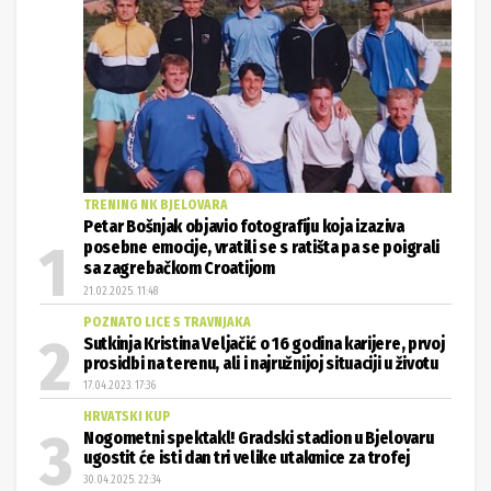
TRENING NK BJELOVARA
Petar Bošnjak objavio fotografiju koja izaziva
posebne emocije, vratili se s ratišta pa se poigrali
sa zagrebačkom Croatijom
21.02.2025. 11:48
POZNATO LICE S TRAVNJAKA
Sutkinja Kristina Veljačić o 16 godina karijere, prvoj
prosidbi na terenu, ali i najružnijoj situaciji u životu
17.04.2023. 17:36
HRVATSKI KUP
Nogometni spektakl! Gradski stadion u Bjelovaru
ugostit će isti dan tri velike utakmice za trofej
30.04.2025. 22:34