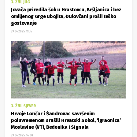
3. ŽNL JUG
Jovača priredila šok u Hrastovcu, Bršljanica i bez
omiljenog Grge ubojita, Đulovčani prošli teško
gostovanje
29.04.2025. 19:36
3. ŽNL SJEVER
Hrvoje Lončar i Šandrovac savršenim
poluvremenom srušili Hrvatski Sokol, ‘igraonica’
Moslavine (VT), Bedenika i Signala
29.04.2025. 14:00