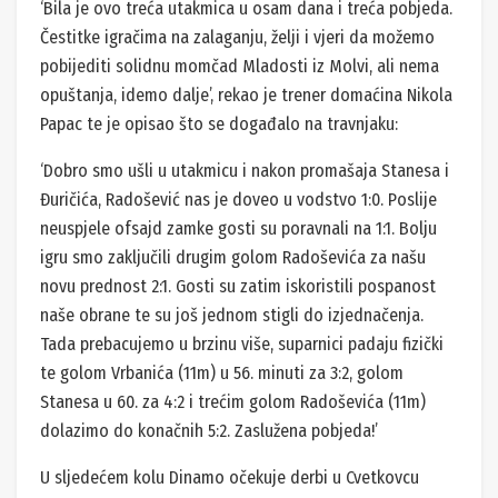
‘Bila je ovo treća utakmica u osam dana i treća pobjeda.
Čestitke igračima na zalaganju, želji i vjeri da možemo
pobijediti solidnu momčad Mladosti iz Molvi, ali nema
opuštanja, idemo dalje’, rekao je trener domaćina Nikola
Papac te je opisao što se događalo na travnjaku:
‘Dobro smo ušli u utakmicu i nakon promašaja Stanesa i
Đuričića, Radošević nas je doveo u vodstvo 1:0. Poslije
neuspjele ofsajd zamke gosti su poravnali na 1:1. Bolju
igru smo zaključili drugim golom Radoševića za našu
novu prednost 2:1. Gosti su zatim iskoristili pospanost
naše obrane te su još jednom stigli do izjednačenja.
Tada prebacujemo u brzinu više, suparnici padaju fizički
te golom Vrbanića (11m) u 56. minuti za 3:2, golom
Stanesa u 60. za 4:2 i trećim golom Radoševića (11m)
dolazimo do konačnih 5:2. Zaslužena pobjeda!’
U sljedećem kolu Dinamo očekuje derbi u Cvetkovcu