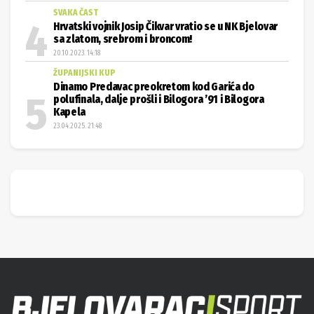
SVAKA ČAST
Hrvatski vojnik Josip Čikvar vratio se u NK Bjelovar
sa zlatom, srebrom i broncom!
20.10.2023. 14:18
ŽUPANIJSKI KUP
Dinamo Predavac preokretom kod Garića do
polufinala, dalje prošli i Bilogora ’91 i Bilogora
Kapela
23.04.2025. 21:48