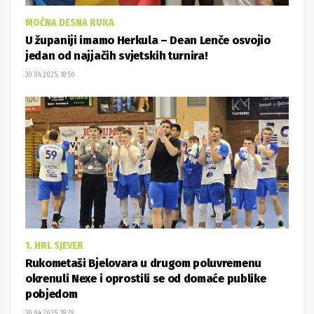
MOĆNA DESNA RUKA
U županiji imamo Herkula – Dean Lenče osvojio
jedan od najjačih svjetskih turnira!
30.04.2025. 18:50
1. HRL SJEVER
Rukometaši Bjelovara u drugom poluvremenu
okrenuli Nexe i oprostili se od domaće publike
pobjedom
30.04.2025. 18:29