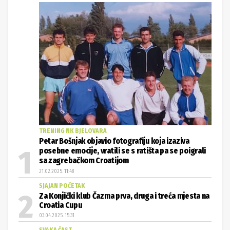
TRENING NK BJELOVARA
Petar Bošnjak objavio fotografiju koja izaziva
posebne emocije, vratili se s ratišta pa se poigrali
sa zagrebačkom Croatijom
21.02.2025. 11:48
SJAJAN POČETAK
Za Konjički klub Čazma prva, druga i treća mjesta na
Croatia Cupu
03.04.2025. 15:31