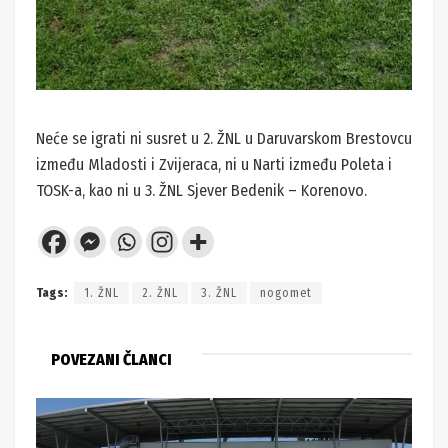
Neće se igrati ni susret u 2. ŽNL u Daruvarskom Brestovcu
između Mladosti i Zvijeraca, ni u Narti između Poleta i
TOSK-a, kao ni u 3. ŽNL Sjever Bedenik – Korenovo.
Tags:
1. ŽNL
2. ŽNL
3. ŽNL
nogomet
POVEZANI ČLANCI