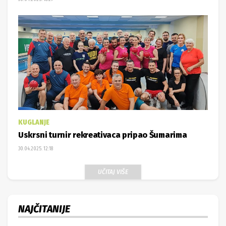
KUGLANJE
Uskrsni turnir rekreativaca pripao Šumarima
30.04.2025. 12:18
UČITAJ VIŠE
NAJČITANIJE