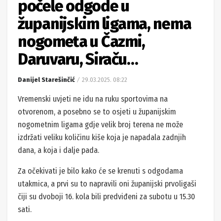
počele odgode u
županijskim ligama, nema
nogometa u Čazmi,
Daruvaru, Siraču…
Danijel Starešinčić
29.03.2025. 08:22
Vremenski uvjeti ne idu na ruku sportovima na
otvorenom, a posebno se to osjeti u županijskim
nogometnim ligama gdje velik broj terena ne može
izdržati veliku količinu kiše koja je napadala zadnjih
dana, a koja i dalje pada.
Za očekivati je bilo kako će se krenuti s odgodama
utakmica, a prvi su to napravili oni županijski prvoligaši
čiji su dvoboji 16. kola bili predviđeni za subotu u 15.30
sati.