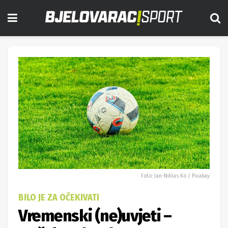
Foto: Jan-Niklas Kö / Pixabay
BILO JE ZA OČEKIVATI
Vremenski (ne)uvjeti –