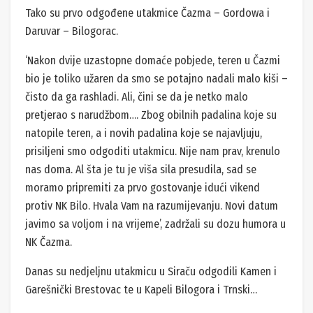
Tako su prvo odgođene utakmice Čazma – Gordowa i
Daruvar – Bilogorac.
‘Nakon dvije uzastopne domaće pobjede, teren u Čazmi
bio je toliko užaren da smo se potajno nadali malo kiši –
čisto da ga rashladi. Ali, čini se da je netko malo
pretjerao s narudžbom…. Zbog obilnih padalina koje su
natopile teren, a i novih padalina koje se najavljuju,
prisiljeni smo odgoditi utakmicu. Nije nam prav, krenulo
nas doma. Al šta je tu je viša sila presudila, sad se
moramo pripremiti za prvo gostovanje idući vikend
protiv NK Bilo. Hvala Vam na razumijevanju. Novi datum
javimo sa voljom i na vrijeme’, zadržali su dozu humora u
NK Čazma.
Danas su nedjeljnu utakmicu u Siraču odgodili Kamen i
Garešnički Brestovac te u Kapeli Bilogora i Trnski…