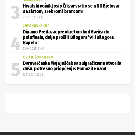
SVAKA ČAST
Hrvatski vojnik Josip Čikvar vratio se u NK Bjelovar
sa zlatom, srebrom i broncom!
20.10.2023. 14:18
ŽUPANIJSKI KUP
Dinamo Predavac preokretom kod Garića do
polufinala, dalje prošli i Bilogora ’91 i Bilogora
Kapela
23.04.2025. 21:48
OVO JE ŠOKANTNO
Daruvarčanka Maja Joščak sa suigračicama otvorila
dušu, potresno priopćenje: Pomozite nam!
12.11.2024. 22:22