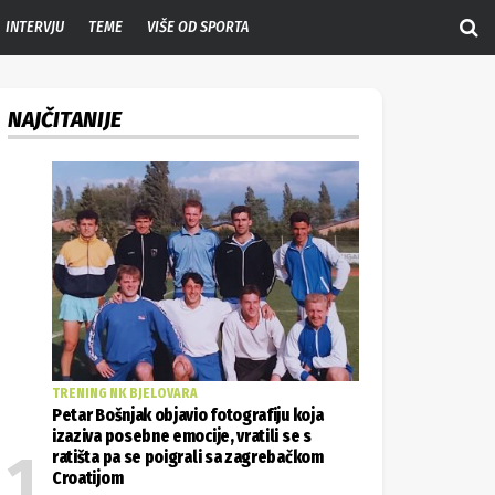
INTERVJU
TEME
VIŠE OD SPORTA
NAJČITANIJE
TRENING NK BJELOVARA
Petar Bošnjak objavio fotografiju koja
izaziva posebne emocije, vratili se s
ratišta pa se poigrali sa zagrebačkom
Croatijom