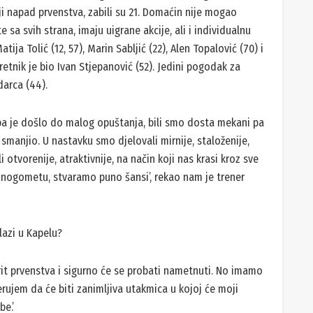
iji napad prvenstva, zabili su 21. Domaćin nije mogao
e sa svih strana, imaju uigrane akcije, ali i individualnu
atija Tolić (12, 57), Marin Sabljić (22), Alen Topalović (70) i
retnik je bio Ivan Stjepanović (52). Jedini pogodak za
darca (44).
, pa je došlo do malog opuštanja, bili smo dosta mekani pa
i smanjio. U nastavku smo djelovali mirnije, staloženije,
i otvorenije, atraktivnije, na način koji nas krasi kroz sve
nogometu, stvaramo puno šansi’, rekao nam je trener
lazi u Kapelu?
rit prvenstva i sigurno će se probati nametnuti. No imamo
erujem da će biti zanimljiva utakmica u kojoj će moji
be.’