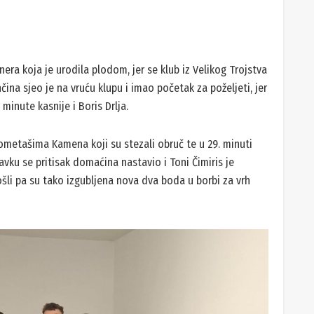
era koja je urodila plodom, jer se klub iz Velikog Trojstva
čina sjeo je na vruću klupu i imao početak za poželjeti, jer
minute kasnije i Boris Drlja.
ometašima Kamena koji su stezali obruč te u 29. minuti
tavku se pritisak domaćina nastavio i Toni Čimiris je
ošli pa su tako izgubljena nova dva boda u borbi za vrh