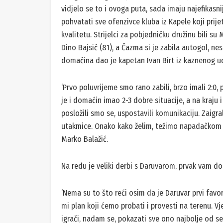
vidjelo se to i ovoga puta, sada imaju najefikasn
pohvatati sve ofenzivce kluba iz Kapele koji prijet
kvalitetu. Strijelci za pobjedničku družinu bili su M
Dino Bajsić (81), a Čazma si je zabila autogol, nes
domaćina dao je kapetan Ivan Birt iz kaznenog u
‘Prvo poluvrijeme smo rano zabili, brzo imali 2:0
je i domaćin imao 2-3 dobre situacije, a na kraju 
posložili smo se, uspostavili komunikaciju. Zaigral
utakmice. Onako kako želim, težimo napadačkom 
Marko Balažić.
Na redu je veliki derbi s Daruvarom, prvak vam do
‘Nema su to što reći osim da je Daruvar prvi favo
mi plan koji ćemo probati i provesti na terenu. Vj
igrači, nadam se, pokazati sve ono najbolje od se