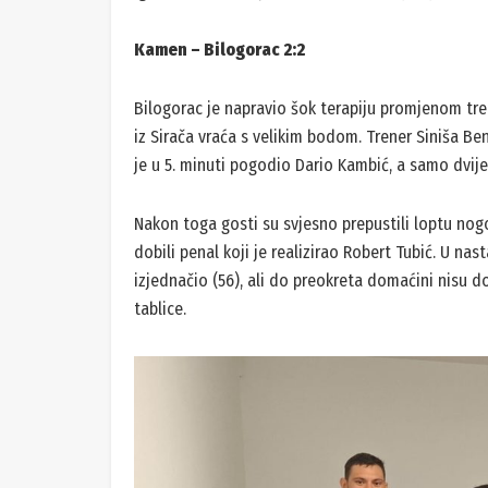
Kamen – Bilogorac 2:2
Bilogorac je napravio šok terapiju promjenom tren
iz Sirača vraća s velikim bodom. Trener Siniša Ben
je u 5. minuti pogodio Dario Kambić, a samo dvije 
Nakon toga gosti su svjesno prepustili loptu nog
dobili penal koji je realizirao Robert Tubić. U nas
izjednačio (56), ali do preokreta domaćini nisu d
tablice.