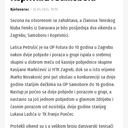
Bjelovarac
24.04.2024. 10:19
Sezona na otvorenom se zahuktava, a članova Teniskog
kluba Feniks iz Daruvara je bilo posljednja dva vikenda u
Zagrebu, Samoboru i Koprivnici.
Latica Petrušić je na OP Futura do 10 godina u Zagrebu
nakon dvije pobjede i poraza u grupi ispala u srebrnoj
skupini u dobrom meču od kasnije pobjednice skupine
Kasijane Markičević iz HTK Zagreb, dok se u isto vrijeme
Marko Novaković prvi put okušao u konkurenciji sa dvije
godine starijim dečkima na OP Samobore do 16 godina.
Nastup je počeo sa dvije pobjede i porazom u grupi, a
nastavio sa još jednom pobjedom u glavnom ždrijebu i
časnim porazom od nositelja, dvije godine starijeg
Lukasa Ladića iz TK Franjo Punčec.
Protekli vikend su s u velikom broju daruvarski tenisači