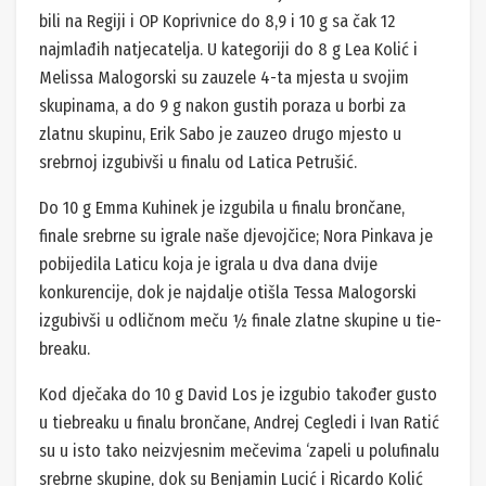
bili na Regiji i OP Koprivnice do 8,9 i 10 g sa čak 12
najmlađih natjecatelja. U kategoriji do 8 g Lea Kolić i
Melissa Malogorski su zauzele 4-ta mjesta u svojim
skupinama, a do 9 g nakon gustih poraza u borbi za
zlatnu skupinu, Erik Sabo je zauzeo drugo mjesto u
srebrnoj izgubivši u finalu od Latica Petrušić.
Do 10 g Emma Kuhinek je izgubila u finalu brončane,
finale srebrne su igrale naše djevojčice; Nora Pinkava je
pobijedila Laticu koja je igrala u dva dana dvije
konkurencije, dok je najdalje otišla Tessa Malogorski
izgubivši u odličnom meču ½ finale zlatne skupine u tie-
breaku.
Kod dječaka do 10 g David Los je izgubio također gusto
u tiebreaku u finalu brončane, Andrej Cegledi i Ivan Ratić
su u isto tako neizvjesnim mečevima ‘zapeli u polufinalu
srebrne skupine, dok su Benjamin Lucić i Ricardo Kolić