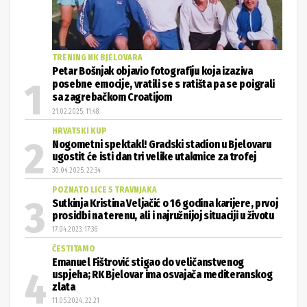
TRENING NK BJELOVARA
Petar Bošnjak objavio fotografiju koja izaziva
posebne emocije, vratili se s ratišta pa se poigrali
sa zagrebačkom Croatijom
21.02.2025. 11:48
HRVATSKI KUP
Nogometni spektakl! Gradski stadion u Bjelovaru
ugostit će isti dan tri velike utakmice za trofej
30.04.2025. 22:34
POZNATO LICE S TRAVNJAKA
Sutkinja Kristina Veljačić o 16 godina karijere, prvoj
prosidbi na terenu, ali i najružnijoj situaciji u životu
17.04.2023. 17:36
ČESTITAMO
Emanuel Fištrović stigao do veličanstvenog
uspjeha; RK Bjelovar ima osvajača mediteranskog
zlata
11.05.2024. 22:21