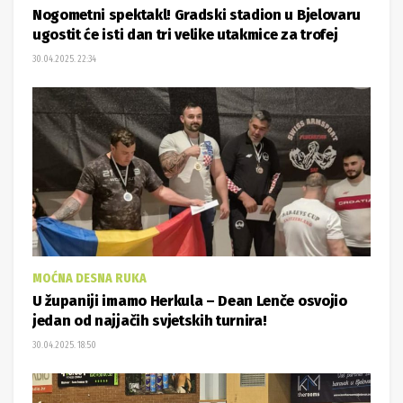
Nogometni spektakl! Gradski stadion u Bjelovaru
ugostit će isti dan tri velike utakmice za trofej
30.04.2025. 22:34
MOĆNA DESNA RUKA
U županiji imamo Herkula – Dean Lenče osvojio
jedan od najjačih svjetskih turnira!
30.04.2025. 18:50