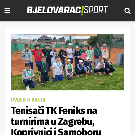
UVIJEK U AKCIJI
Tenisači TK Feniks na
turnirima u Zagrebu,
Koprivnici i Samoboru