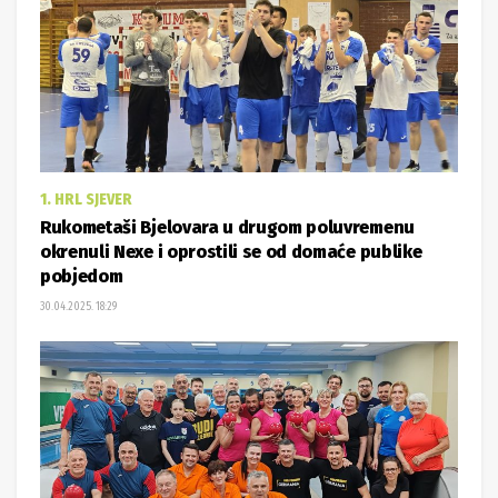
1. HRL SJEVER
Rukometaši Bjelovara u drugom poluvremenu
okrenuli Nexe i oprostili se od domaće publike
pobjedom
30.04.2025. 18:29