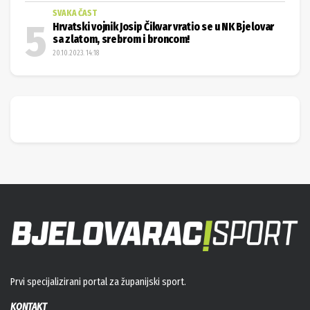
SVAKA ČAST
Hrvatski vojnik Josip Čikvar vratio se u NK Bjelovar
sa zlatom, srebrom i broncom!
20.10.2023. 14:18
Prvi specijalizirani portal za županijski sport.
KONTAKT