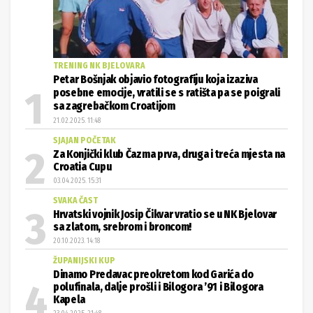
TRENING NK BJELOVARA
Petar Bošnjak objavio fotografiju koja izaziva
posebne emocije, vratili se s ratišta pa se poigrali
sa zagrebačkom Croatijom
21.02.2025. 11:48
SJAJAN POČETAK
Za Konjički klub Čazma prva, druga i treća mjesta na
Croatia Cupu
03.04.2025. 15:31
SVAKA ČAST
Hrvatski vojnik Josip Čikvar vratio se u NK Bjelovar
sa zlatom, srebrom i broncom!
20.10.2023. 14:18
ŽUPANIJSKI KUP
Dinamo Predavac preokretom kod Garića do
polufinala, dalje prošli i Bilogora ’91 i Bilogora
Kapela