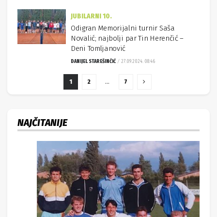
JUBILARNI 10.
Odigran Memorijalni turnir Saša
Novalić; najbolji par Tin Herenčić –
Deni Tomljanović
DANIJEL STAREŠINČIĆ
27.09.2024. 08:46
1
2
…
7
NAJČITANIJE