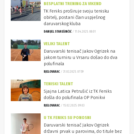
BESPLATNI TRENING ZA VIKEND
TK Feniks proširuje svoju tenisku
obitelj, postani član uspješnog
daruvarskog kluba
DANIJEL STAREŠINČIĆ
11.04.2025. 08:01
VELIKI TALENT
Daruvarski tenisač Jakov Ogrizek na
jakom turniru u Vrsaru došao do dva
polufinala
BJELOVARAC
31.03.2025. 07:59
TENISKI TALENT
Sjajna Latica Petrušić iz TK Feniks
došla do polufinala OP Ponikvi
BJELOVARAC
15.02.2025. 09:03
U TK FENIKS SU PONOSNI
Daruvarski tenisač Jakov Ogrizek
državni prvak u parovima, do titule bez