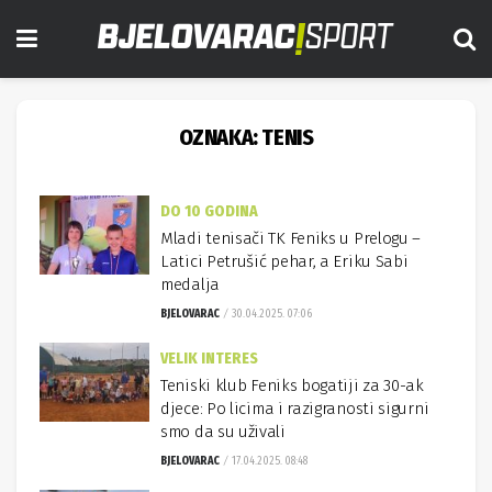
OZNAKA:
TENIS
DO 10 GODINA
Mladi tenisači TK Feniks u Prelogu –
Latici Petrušić pehar, a Eriku Sabi
medalja
BJELOVARAC
30.04.2025. 07:06
VELIK INTERES
Teniski klub Feniks bogatiji za 30-ak
djece: Po licima i razigranosti sigurni
smo da su uživali
BJELOVARAC
17.04.2025. 08:48