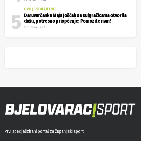
23.04.2025. 21:48
OVO JE ŠOKANTNO
Daruvarčanka Maja Joščak sa suigračicama otvorila
dušu, potresno priopćenje: Pomozite nam!
12.11.2024. 22:22
Prvi specijalizirani portal za županijski sport.