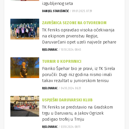
izgubljenog seta
DANIJEL STAREŠINČIĆ
09.01.2025. 07:39
ZAVRŠNICA SEZONE NA OTVORENOM
TK Feniks opravdao visoka očekivanja
na ekipnom prvenstvu Regije,
Daruvarčani opet uzeli najveće pehare
BJELOVARAC
10.10.2024. 08:45
TURNIR U KOPRIVNICI
Franko Špehar bio je pravi, iz TK Sirela
poručili: Dugi niz godina nismo imali
takav rezultat u juniorskom tenisu
BJELOVARAC
04.10.2024. 06:31
USPJEŠNI DARUVARSKI KLUB
TK Feniks se predstavio na Gradskom
trgu u Daruvaru, a Jakov Ogrizek
podigao trofej u Trnju
BJELOVARAC
03.10.2024. 08:11