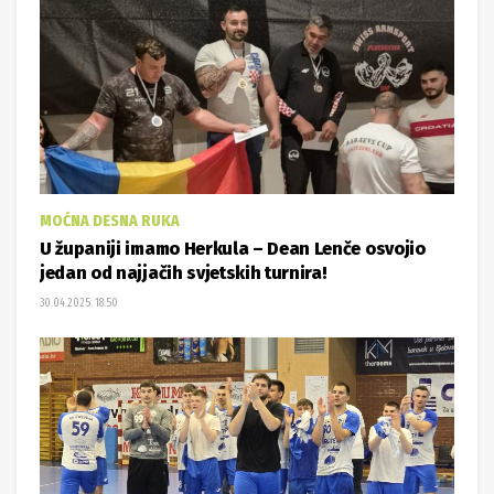
MOĆNA DESNA RUKA
U županiji imamo Herkula – Dean Lenče osvojio
jedan od najjačih svjetskih turnira!
30.04.2025. 18:50