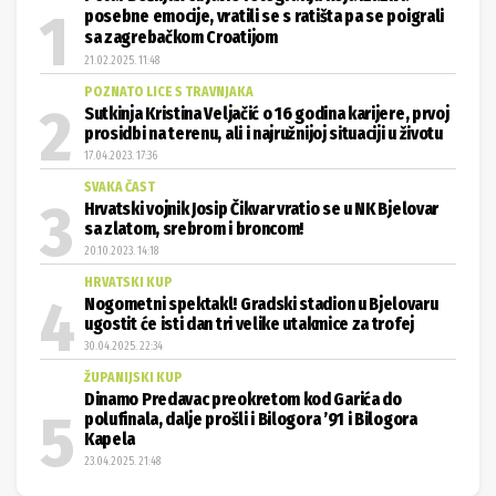
posebne emocije, vratili se s ratišta pa se poigrali
sa zagrebačkom Croatijom
21.02.2025. 11:48
POZNATO LICE S TRAVNJAKA
Sutkinja Kristina Veljačić o 16 godina karijere, prvoj
prosidbi na terenu, ali i najružnijoj situaciji u životu
17.04.2023. 17:36
SVAKA ČAST
Hrvatski vojnik Josip Čikvar vratio se u NK Bjelovar
sa zlatom, srebrom i broncom!
20.10.2023. 14:18
HRVATSKI KUP
Nogometni spektakl! Gradski stadion u Bjelovaru
ugostit će isti dan tri velike utakmice za trofej
30.04.2025. 22:34
ŽUPANIJSKI KUP
Dinamo Predavac preokretom kod Garića do
polufinala, dalje prošli i Bilogora ’91 i Bilogora
Kapela
23.04.2025. 21:48