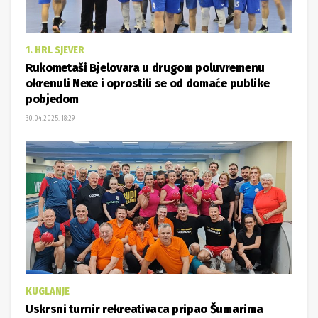
1. HRL SJEVER
Rukometaši Bjelovara u drugom poluvremenu
okrenuli Nexe i oprostili se od domaće publike
pobjedom
30.04.2025. 18:29
KUGLANJE
Uskrsni turnir rekreativaca pripao Šumarima