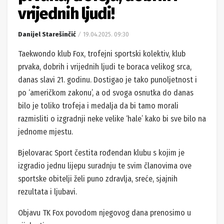
vrijednih ljudi!
Danijel Starešinčić
19.04.2025. 09:30
Taekwondo klub Fox, trofejni sportski kolektiv, klub
prvaka, dobrih i vrijednih ljudi te boraca velikog srca,
danas slavi 21. godinu. Dostigao je tako punoljetnost i
po ‘američkom zakonu’, a od svoga osnutka do danas
bilo je toliko trofeja i medalja da bi tamo morali
razmisliti o izgradnji neke velike ‘hale’ kako bi sve bilo na
jednome mjestu.
Bjelovarac Sport čestita rođendan klubu s kojim je
izgradio jednu lijepu suradnju te svim članovima ove
sportske obitelji želi puno zdravlja, sreće, sjajnih
rezultata i ljubavi.
Objavu TK Fox povodom njegovog dana prenosimo u