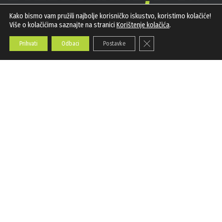
Kako bismo vam pružili najbolje korisničko iskustvo, koristimo kolačiće!
Više o kolačićima saznajte na stranici
Korištenje kolačića
.
Prvi specijalizirani portal za županijski sport.
Close GDPR Cookie Banner
KONTAKT
Prihvati
Odbaci
Postavke
sport@bjelovarac.hr
ADRESA
Moslavačka 185, 43284 Hercegovac
OGLAŠAVANJE
PRAVILA O PRIVATNOSTI
KORIŠTENJE KOLAČIĆA
IMPRESSUM
KONTAKT
PRATITE NAS