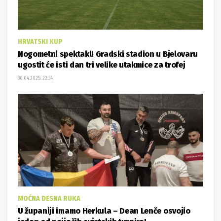
HRVATSKI KUP
Nogometni spektakl! Gradski stadion u Bjelovaru
ugostit će isti dan tri velike utakmice za trofej
30.04.2025. 22:34
MOĆNA DESNA RUKA
U županiji imamo Herkula – Dean Lenče osvojio