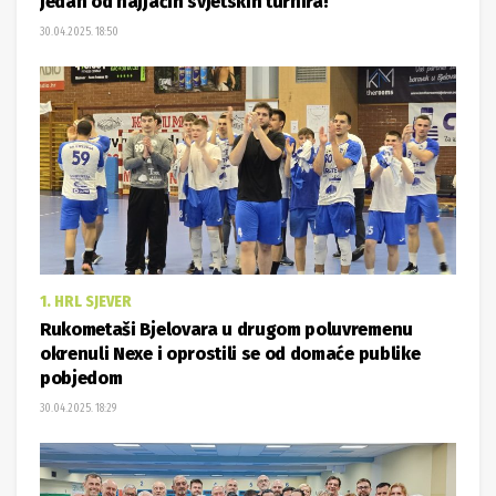
jedan od najjačih svjetskih turnira!
30.04.2025. 18:50
1. HRL SJEVER
Rukometaši Bjelovara u drugom poluvremenu
okrenuli Nexe i oprostili se od domaće publike
pobjedom
30.04.2025. 18:29