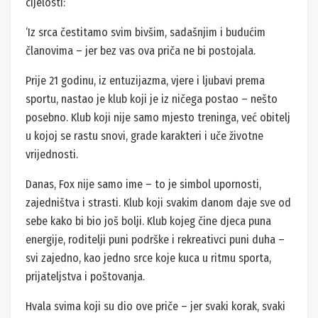
cijelosti:
‘Iz srca čestitamo svim bivšim, sadašnjim i budućim
članovima – jer bez vas ova priča ne bi postojala.
Prije 21 godinu, iz entuzijazma, vjere i ljubavi prema
sportu, nastao je klub koji je iz ničega postao – nešto
posebno. Klub koji nije samo mjesto treninga, već obitelj
u kojoj se rastu snovi, grade karakteri i uče životne
vrijednosti.
Danas, Fox nije samo ime – to je simbol upornosti,
zajedništva i strasti. Klub koji svakim danom daje sve od
sebe kako bi bio još bolji. Klub kojeg čine djeca puna
energije, roditelji puni podrške i rekreativci puni duha –
svi zajedno, kao jedno srce koje kuca u ritmu sporta,
prijateljstva i poštovanja.
Hvala svima koji su dio ove priče – jer svaki korak, svaki