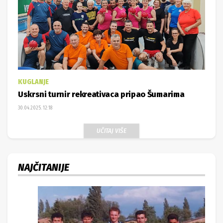
KUGLANJE
Uskrsni turnir rekreativaca pripao Šumarima
30.04.2025. 12:18
UČITAJ VIŠE
NAJČITANIJE