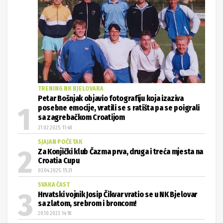
TRENING NK BJELOVARA
Petar Bošnjak objavio fotografiju koja izaziva
posebne emocije, vratili se s ratišta pa se poigrali
sa zagrebačkom Croatijom
21.02.2025. 11:48
SJAJAN POČETAK
Za Konjički klub Čazma prva, druga i treća mjesta na
Croatia Cupu
03.04.2025. 15:31
SVAKA ČAST
Hrvatski vojnik Josip Čikvar vratio se u NK Bjelovar
sa zlatom, srebrom i broncom!
20.10.2023. 14:18