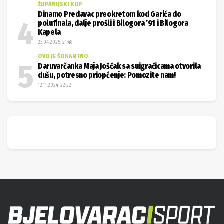
ŽUPANIJSKI KUP
Dinamo Predavac preokretom kod Garića do
polufinala, dalje prošli i Bilogora ’91 i Bilogora
Kapela
23.04.2025. 21:48
OVO JE ŠOKANTNO
Daruvarčanka Maja Joščak sa suigračicama otvorila
dušu, potresno priopćenje: Pomozite nam!
12.11.2024. 22:22